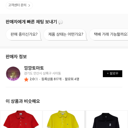
고객센터 문의
판매자에게 빠른 채팅 보내기
판
제
택
판매 중이신가요?
제품 상태는 어떤가요?
택배 거래 가능할까요
매
품
배
중
상
거
이
태
래
신
는
가
판매자 정보
가
어
능
요?
떤
할
낑깡토마토
낑
가
까
경기도 안산시 상록구 사이동
+ 팔로우
깡
요?
요?
2.0
(1)
등록상품 817개
팔로워 4명
토
마
토
이 상품과 비슷해요
라
라
라
라
라
D
코
코
코
코
코
K
스
스
스
스
스
N