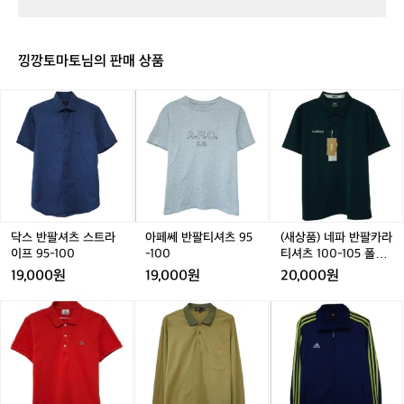
츠
츠
-
츠
-
-
1
1
1
1
1
1
1
0
0
0
0
0
0
0
0
0
0
0
5
낑깡토마토님의 판매 상품
L
L
L
L
닥
아
(새
스
페
상
반
쎄
품)
팔
반
네
셔
팔
파
츠
티
반
스
셔
팔
트
츠
카
라
9
라
닥스 반팔셔츠 스트라
아페쎄 반팔티셔츠 95
(새상품) 네파 반팔카라
이
5
티
이프 95-100
-100
티셔츠 100-105 폴로
프
-
셔
티 아웃도어
19,000원
19,000원
20,000원
9
1
츠
5
0
1
라
닥
아
-
0
0
코
스
디
1
0
스
골
다
0
-
테
프
스
0
1
반
웨
트
0
팔
어
랙