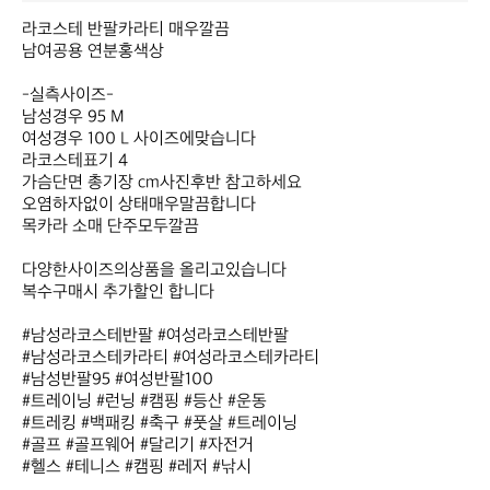
라코스테 반팔카라티 매우깔끔 

남여공용 연분홍색상 

-실측사이즈- 

남성경우 95 M

여성경우 100 L 사이즈에맞습니다 

라코스테표기 4 

가슴단면 총기장 cm사진후반 참고하세요

오염하자없이 상태매우말끔합니다

목카라 소매 단주모두깔끔

다양한사이즈의상품을 올리고있습니다

복수구매시 추가할인 합니다

#남성라코스테반팔 #여성라코스테반팔

#남성라코스테카라티 #여성라코스테카라티

#남성반팔95 #여성반팔100 

#트레이닝 #런닝 #캠핑 #등산 #운동

#트레킹 #백패킹 #축구 #풋살 #트레이닝

#골프 #골프웨어 #달리기 #자전거 

#헬스 #테니스 #캠핑 #레저 #낚시