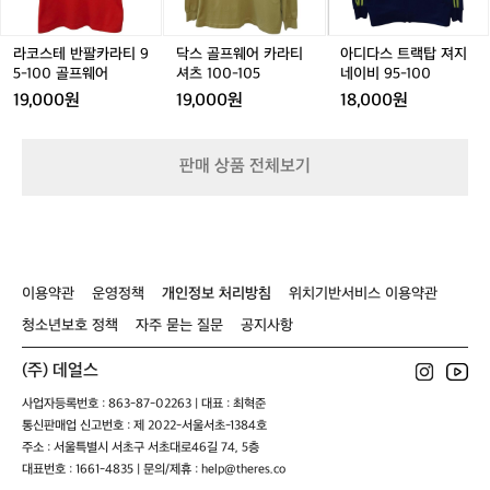
5
카
카
탑
폴
라
라
져
로
티
티
지
라코스테 반팔카라티 9
닥스 골프웨어 카라티
아디다스 트랙탑 져지
티
9
셔
네
5-100 골프웨어
셔츠 100-105
네이비 95-100
아
5
츠
이
19,000원
19,000원
18,000원
웃
-
1
비
도
1
0
9
어
0
0
5
판매 상품 전체보기
0
-
-
골
1
1
프
0
0
웨
5
0
어
이용약관
운영정책
개인정보 처리방침
위치기반서비스 이용약관
청소년보호 정책
자주 묻는 질문
공지사항
(주) 데얼스
사업자등록번호 : 863-87-02263 | 대표 : 최혁준
통신판매업 신고번호 : 제 2022-서울서초-1384호
주소 : 서울특별시 서초구 서초대로46길 74, 5층
대표번호 : 1661-4835 | 문의/제휴 : help@theres.co