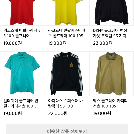
테
테
테
테
테
Y
반
반
반
반
반
골
팔
팔
팔
팔
팔
프
카
카
카
카
카
웨
라
라
라
라
라
어
티
티
티
티
티
여
라코스테 반팔카라티 9
라코스테 반팔카라티셔
DKNY 골프웨어 여성
9
9
셔
9
셔
성
9
5-100 골프웨어
츠 골프웨어 100-105
자켓 트랙탑 95 져지
5
5
츠
5
츠
자
5
19,000원
19,000원
23,000원
-
-
골
-
골
켓
-
1
1
프
1
프
트
1
캘
캘
아
캘
아
닥
0
0
웨
0
웨
랙
러
러
디
러
디
스
0
0
어
0
어
탑
웨
웨
다
웨
다
골
골
골
1
골
1
9
이
이
스
이
스
프
프
프
0
프
0
5
골
골
슈
골
슈
웨
웨
웨
0
웨
0
져
프
프
퍼
프
퍼
어
어
어
-
어
-
지
웨
웨
스
웨
스
카
1
1
어
어
타
어
타
라
0
0
반
반
바
반
바
티
캘러웨이 골프웨어 반
아디다스 슈퍼스타 바
닥스 골프웨어 카라티
5
5
팔
팔
람
팔
람
셔
팔카라티셔츠 100 L
람막이 95-100
셔츠 100-105
카
카
막
카
막
츠
19,000원
22,000원
19,000원
라
라
이
라
이
1
티
티
9
티
9
0
셔
셔
5
셔
5
0
비슷한 상품 전체보기