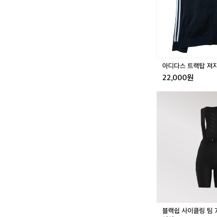
탑
져
지
여
성
9
5
아디다스 트랙탑 져지
M
22,000원
저
지
블
랙
쉽
사
이
클
링
팀
7
인
치
빕
숏
블랙쉽 사이클링 팀 
블