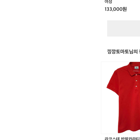
여성
랙
133,000원
여
성
낑깡토마토님의 
라
코
스
테
반
팔
카
라
티
9
5
-
1
라코스테 반팔카라티 