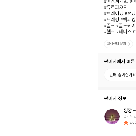
#여성져지95 #
#유로파져지 

#트레이닝 #런닝 
#트레킹 #백패킹 
#골프 #골프웨어 
#헬스 #테니스 #
고객센터 문의
판매자에게 빠른
판
판매 중이신가요
매
중
이
신
판매자 정보
가
요?
낑깡
낑
경기도 
깡
2.0
(
토
마
토