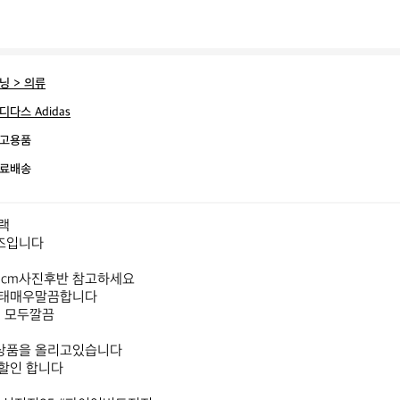
닝 > 의류
디다스 Adidas
고용품
료배송


즈입니다

cm사진후반 참고하세요

태매우말끔합니다

 모두깔끔

품을 올리고있습니다

할인 합니다
