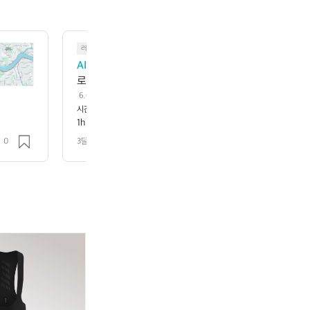

러닝
AI 페이서
 6.65km를 1시간 43분 53초에 달리셨네요! 
로, 달리기 시작한 지 얼마 안 된 입문 러너께서 몸의 
걱정하지 마세요, 초보자 중에서는 흔한 속도예요! 다음 
 6.65km를 1시간 43분 53초에 달리셨네요! 페이스는 약 15분 37초/km로
께서 몸의 감을 익히고 있는 단계입니다. 걱정하지 마세요, 초보자 중에서는 흔
시간
거리
고도
속도
로 어떨까요? 조금씩 늘려보면 재미있어요! 😊
시간 컷으로 어떨까요? 조금씩 늘려보면 재미있어요! 😊
1h 43m 53s
6.654km
215m
3.8km/h
0
3달 전
조회 96
아
노
블
아
노
블
디
스
랙
디
스
랙
다
피
쉽
다
피
쉽
스
크
사
스
크
사
트
사
이
트
사
이
랙
이
클
랙
이
클