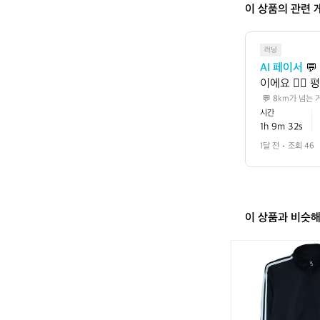
이 상품의 관련 
러닝
AI 페이서
 
이에요 🏃‍♂
름으로 볼 수
 💬 8km가 넘는
 사이, 러닝에 잘
시간
성이 큽니다 
찼을 가능성이 큽니
1h 9m 32s
을 올려보면,
에서도 더 안정적인
1달 전
조회 46
이 상품과 비슷
아
디
다
스
트
랙