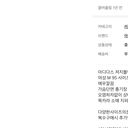
끌어올림 1년 전
카테고리
러
브랜드
아
상품상태
중
배송비
무
아디다스 져지블랙
여성 M 95 사이
매우깔끔

가슴단면 총기장 
오염하자없이 상
목카라 소매 지퍼
다양한사이즈의상
복수구매시 추가