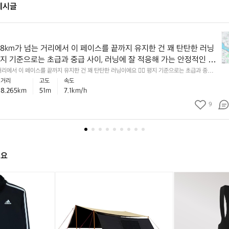
게시글

8
 8km가 넘는 거리에서 이 페이스를 끝까지 유지한 건 꽤 탄탄한 러닝
k
️ 평지 기준으로는 초급과 중급 사이, 러닝에 잘 적응해 가는 안정적인 흐
m
 있고, 누적 상승고도도 있어서 실제 체감은 숫자보다 더 알찼을 가능
 거리에서 이 페이스를 끝까지 유지한 건 꽤 탄탄한 러닝이에요 🏃‍♂️ 평지 기준으로는 초급과 중급
가
 적응해 가는 안정적인 흐름으로 볼 수 있고, 누적 상승고도도 있어서 실제 체감은 숫자보다 더 알
거리
고도
속도
 💡 다음에는 초반 1~2km만 살짝 여유 있게 시작하고 후반에 리듬
넘
다 📈 💡 다음에는 초반 1~2km만 살짝 여유 있게 시작하고 후반에 리듬을 올려보면, 같은 거리
8.265km
51m
7.1km/h
 같은 거리에서도 더 안정적인 페이스 감각을 만들기 좋아요 ✅
는
 페이스 감각을 만들기 좋아요 ✅
거
9
리
에
서
이
페
해요
이
스
아
노
아
노
블
를
디
스
디
스
랙
끝
다
피
다
피
쉽
까
스
크
스
크
사
지
트
사
트
사
이
유
랙
이
랙
이
클