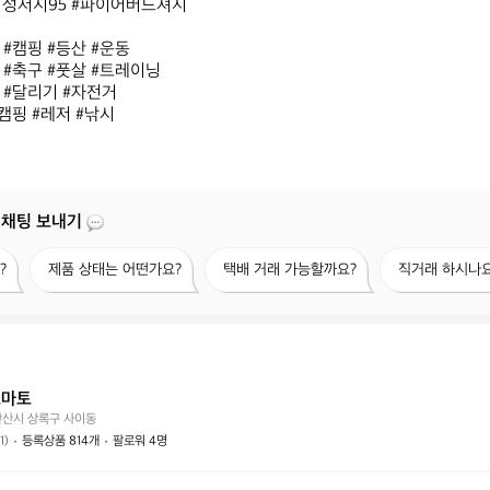
여성저지95 #파이어버드져지

#캠핑 #등산 #운동

#축구 #풋살 #트레이닝

#달리기 #자전거 

캠핑 #레저 #낚시
 채팅 보내기
제
택
직
?
제품 상태는 어떤가요?
택배 거래 가능할까요?
직거래 하시나요
품
배
거
상
거
래
태
래
하
는
가
시
어
능
나
떤
할
요?
토마토
가
까
안산시 상록구 사이동
요?
요?
1)
등록상품 814개
팔로워 4명