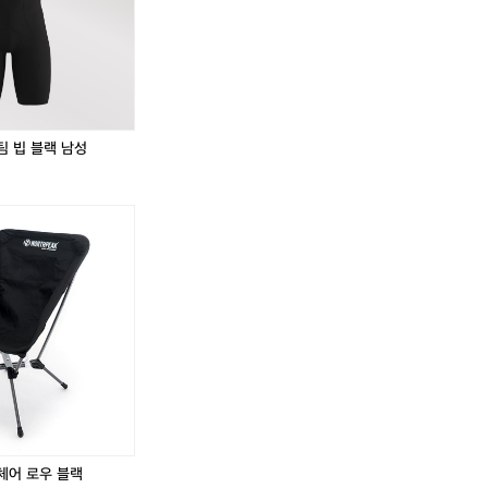
탑
드
링
탑
드
링
져
월
팀
져
월
팀
지
블
빕
지
블
빕
여
랙
블
여
랙
블
성
L
랙
성
L
랙
9
남
9
남
5
성
5
성
팀 빕 블랙 남성
M
M
저
저
지
지
노
노
스
스
♂️
피
피
크
크
크
크
로
로
스
스
체
체
어
어
로
로
우
우
블
블
랙
랙
체어 로우 블랙