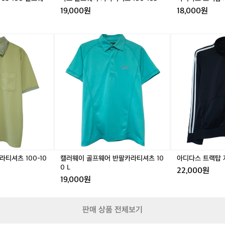
고
0
5
19,000원
18,000원
누
-
-
적
1
1
상
0
0
캘
아
승
5
0
러
디
고
웨
다
도
이
스
도
골
트
있
프
랙
어
웨
탑
서
어
져
실
반
지
제
팔
여
체
카
성
감
라
9
은
티
5
숫
티셔츠 100-10
캘러웨이 골프웨어 반팔카라티셔츠 10
아디다스 트랙탑 
셔
M
자
0 L
22,000원
츠
저
보
19,000원
1
지
다
0
더
0
알
판매 상품 전체보기
L
찼
을