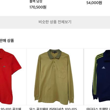
블랙 남성
54,000원
급
랙
스
스
170,500원
사
여
블
블
이
성
랙
랙
러
남
남
닝
비슷한 상품 전체보기
성
성
에
잘
적
응
판매 상품
해
가
닥
아
는
스
디
안
골
다
정
프
스
적
웨
트
인
어
랙
흐
카
탑
름
라
져
으
티
지
로
셔
네
볼
츠
이
수
1
비
있
0
9
95-100 골프웨
닥스 골프웨어 카라티셔츠 100-105
아디다스 트랙탑 져