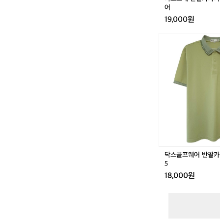
0
어
0
19,000원
골
프
닥
웨
스
어
골
프
웨
어
반
팔
카
라
티
셔
츠
닥스골프웨어 반팔카라
1
5
0
18,000원
0
-
1
0
5