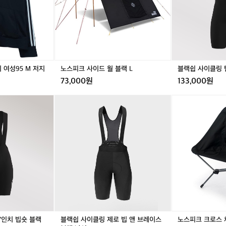
지
탑
드
탑
드
링
한
져
월
져
월
팀
건
지
블
지
블
빕
꽤
여
랙
여
랙
블
탄
성
L
성
L
랙
탄
9
9
남
한
5
5
성
러
 여성95 M 저지
노스피크 사이드 월 블랙 L
블랙쉽 사이클링 
M
M
닝
73,000원
133,000원
저
저
이
지
지
에
블
블
블
노
요
랙
랙
랙
스
🏃‍
쉽
쉽
쉽
피
평
사
사
사
크
지
이
이
이
크
기
클
클
클
로
준
링
링
링
스
으
팀
제
제
체
로
7
로
로
어
는
인
빕
빕
로
초
치
앤
앤
우
급
빕
브
브
블
과
숏
레
레
랙
7인치 빕숏 블랙
블랙쉽 사이클링 제로 빕 앤 브레이스
노스피크 크로스 
중
블
이
이