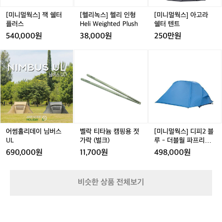
터
형
라
에
플
H
쉘
[미니멀웍스] 잭 쉘터
[헬리녹스] 헬리 인형
[미니멀웍스] 아고라
위
러
e
터
플러스
Heli Weighted Plush
쉘터 텐트
치
스
l
텐
한
540,000원
38,000원
250만원
i
트
사
W
기
어
어
벨
어
[미
e
리
썸
썸
락
썸
니
i
1
홀
홀
티
홀
멀
g
3
리
리
타
리
웍
h
4
데
데
늄
데
스]
t
는
이
이
캠
이
디
e
자
님
님
핑
님
피
d
연
버
버
용
버
2
P
과
스
스
젓
스
블
어썸홀리데이 님버스
벨락 티타늄 캠핑용 젓
[미니멀웍스] 디피2 블
l
조
U
U
가
U
루
UL
가락 (벌크)
루 - 더블월 파프리카
u
화
L
L
락
L
-
L
DP 2
690,000원
11,700원
498,000원
s
롭
(벌
더
h
게
크)
블
어
월
비슷한 상품 전체보기
우
파
러
프
진
리
환
카