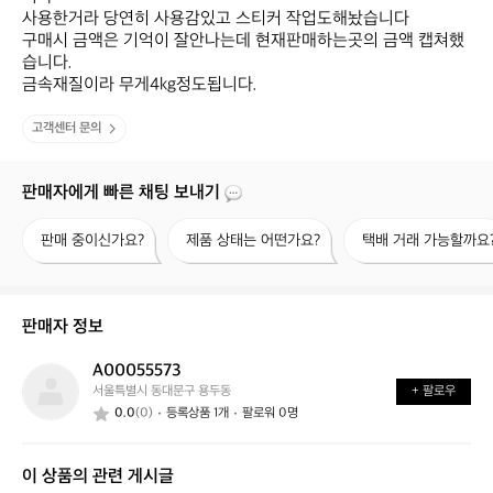
사용한거라 당연히 사용감있고 스티커 작업도해놨습니다

구매시 금액은 기억이 잘안나는데 현재판매하는곳의 금액 캡쳐했
습니다. 

금속재질이라 무게4kg정도됩니다.
고객센터 문의
판매자에게 빠른 채팅 보내기
판
제
택
판매 중이신가요?
제품 상태는 어떤가요?
택배 거래 가능할까요
매
품
배
중
상
거
이
태
래
신
는
가
판매자 정보
가
어
능
요?
떤
할
A00055573
A
가
까
서울특별시 동대문구 용두동
+ 팔로우
0
요?
요?
0.0
(0)
등록상품 1개
팔로워 0명
0
0
5
이 상품의 관련 게시글
5