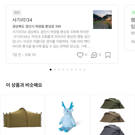
5
7
사
3
캠핑
O
기
사기리134
캠
리
있
경상북도 경산시 하양읍 환성로 339
1
사기리134 경상북도 경산시 하양읍 환성로 339에 위치한
먹
캠
3
 사기리134는 자연과 조화롭게 어우러진 환상의 캠핑 공간
피
박
4
입니다. 이곳은 아름다운 경치를 자랑하며, 각종 야외 액티
3
아
 
비티와 휴식을 동시에 즐길 수 있는 완벽한 장소로, 가족과 
경
라
친구들과의 특별한 순간을 만들기에 이상적입니다.  사기
상
유
 
7달 전
조회 131
0
0
리134는 숲속의 아늑한 캠핑 공간으로, 청정 자연을 만끽
 편
북
요
하며 캠핑의 매력을 제대로 느낄 수 있습니다. 넓고 쾌적한 
일
도
캠핑 구역은 다양한 텐트와 차량으로 구성되어 있어 누구
편
원
경
나 편안하게 이용할 수 있도록 준비되어 있습니다. 특히,
용
 밤하늘의 별이 쏟아지는 아름다움을 체험할 수 있는 이곳
산
들
은 캠핑 매니아들의 필수 방문지로 알려져 있습니다.  주변
시
이 상품과 비슷해요
에는 다양한 트레킹 코스와 산책로가 마련되어 있어 자연
러
하
을 사랑하는 이들에게는 진정한 힐링이 되는 장소입니다.
양
 또한, 친환경적인 캠핑 경험을 제공하기 위해 철저하게 관
[미
[헬
[미
읍
리된 시설이 돋보이며, 캠핑 후에는 바비큐를 즐길 수 있는 
니
리
니
환
공간도 제공되어 있어 요리의 재미를 더합니다. 사기리134
멀
녹
멀
에서는 매직 아모르처럼 특별한 순간을 만들어 주는 다양
성
한 캠핑 프로그램도 진행되니 놓치지 마세요.  인기 정도:
웍
스]
웍
로
 ★★★★★
스]
헬
스]
3
잭
리
아
3
쉘
인
고
9