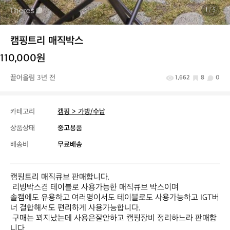
1
/ 5
캠핑트리 매직박스
110,000원
끌어올림 3년 전
1,662
8
0
카테고리
캠핑 > 가방/수납
상품상태
중고용품
배송비
무료배송
캠핑트리 매직큐브 판매합니다.

 리빙박스겸 테이블로 사용가능한 매직큐브 박스이며

솔캠에도 유용하고 여러명이서도 테이블로도 사용가능하고 IGT버
너 결합해서도 편리하게 사용가능합니다.

 구매는 꾀지났는데 사용은잘안하고 캠핑장비 정리하느라 판매합
니다
