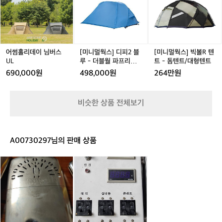
g
가
리
리
웍
리
웍
h
들
데
데
스]
데
스]
t
의
이
이
디
이
빅
e
새
님
님
피
님
볼
d
로
버
버
2
버
R
P
운
스
스
블
스
텐
어썸홀리데이 님버스
[미니멀웍스] 디피2 블
[미니멀웍스] 빅볼R 텐
l
사
U
U
루
U
트
UL
루 - 더블월 파프리카
트 - 돔텐트/대형텐트
u
랑
L
L
-
L
-
L
DP 2
690,000원
498,000원
264만원
s
방
더
돔
h
과
블
텐
같
월
트/
비슷한 상품 전체보기
은
파
대
곳
프
형
입
리
텐
니
카
트
A00730297님의 판매 상품
다.
D
이
P
캠
캠
곳
2
핑
핑
은
용
용
연
품
품.
인
산
의
풍