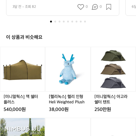
운 경관과 아늑한 분위기가 특징입니다.  캠핑어클락은 다
이
도
3달 전
조회 82
0
0
6
양한 캠핑 옵션을 제공하여, 텐트 캠핑은 물론 카라반, 글
다
가
램핑 등을 통해 각자의 스타일에 맞는 캠핑을 즐길 수 있습
캠
평
니다. 특히, 캠핑장 내의 세련된 편의 시설들은 초보자부터 
도
의
전문가까지 모두가 만족할 수 있는 환경을 조성합니다. 바
과
비큐 구역, 샤워실, 화장실 등 편리한 시설들이 잘 갖춰져
청
스
 있어 캠핑의 불편함을 최소화하고 있습니다.  이곳은 4계
양
정
이 상품과 비슷해요
절 내내 매력을 발산합니다. 봄에는 피어나는 꽃들과 함께
 
자
하는 산책, 여름에는 시원한 계곡물에 발을 담그며 더위를
을
연
 식힐 수 있습니다. 가을에는 단풍과 함께하는 하이킹, 겨
 
[미
[헬
[미
속
울에는 흰눈 덮인 아름다운 풍경을 선사해 사계절 내내 색
임
니
리
니
에
다른 체험을 제공합니다.  시설 외에도, 캠핑어클락은 인근
절
멀
녹
멀
의 다양한 관광지와도 가까워, 서울에서 가벼운 나들이를
운
자
 원하는 이들에게 완벽한 선택이 될 것입니다. 가평의 명물
서
웍
스]
웍
리
인 아침고요수목원과 남이섬이 차로 30분 거리 내에 위치
★
스]
헬
스]
한
해 있어, 캠핑과 함께 자연의 아름다움을 충분히 만끽할 수 
잭
리
아
캠
있습니다.  캠핑어클락은 가족 단위 방문객뿐 아니라 친구
쉘
인
고
핑
들과의 캠핑, 연인들의 로맨틱한 getaway 장소로 큰 인기
터
형
라
를 끌고 있습니다. 캠핑을 통해 소중한 사람들과의 일상에
어
플
서 벗어나 특별한 추억을 만들고 싶다면, 캠핑어클락을 추
H
쉘
[미니멀웍스] 잭 쉘터
[헬리녹스] 헬리 인형
[미니멀웍스] 아고라
클
천합니다!  인기 정도: ★★★★☆
러
e
터
플러스
Heli Weighted Plush
쉘터 텐트
락
스
l
텐
은
540,000원
38,000원
250만원
i
트
캠
W
핑
어
어
[미
어
[미
e
애
썸
썸
니
썸
니
i
호
홀
홀
멀
홀
멀