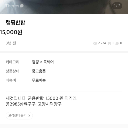
1
/ 7
캠핑반합
15,000원
3년 전
2,224
1
0
카테고리
캠핑 > 쿡웨어
상품상태
중고용품
배송비
무료배송
새것입니다. 군용반합. 15000 원 직거래.

응2985삼륙구구. 고양시덕양구
고객센터 문의