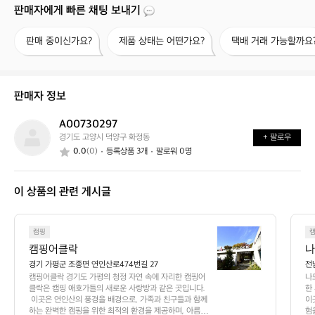
판매자에게 빠른 채팅 보내기
판
제
택
판매 중이신가요?
제품 상태는 어떤가요?
택배 거래 가능할까요
매
품
배
중
상
거
이
태
래
신
는
가
판매자 정보
가
어
능
요?
떤
할
A00730297
A
가
까
경기도 고양시 덕양구 화정동
+ 팔로우
0
요?
요?
0.0
(0)
등록상품 3개
팔로워 0명
0
7
3
이 상품의 관련 게시글
0
2
9
캠
7
캠핑
핑
캠핑어클락
나
어
경기 가평군 조종면 연인산로474번길 27
전
클
캠핑어클락 경기도 가평의 청정 자연 속에 자리한 캠핑어
나
락
클락은 캠핑 애호가들의 새로운 사랑방과 같은 곳입니다.
한
경
 이곳은 연인산의 풍경을 배경으로, 가족과 친구들과 함께
이
하는 완벽한 캠핑을 위한 최적의 환경을 제공하며, 아름다
험
기