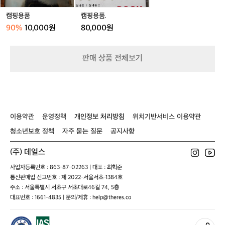
경
캠핑용품
캠핑용품.
을
배
90%
10,000원
80,000원
경
으
로,
판매 상품 전체보기
가
족
과
친
구
들
이용약관
운영정책
개인정보 처리방침
위치기반서비스 이용약관
과
함
청소년보호 정책
자주 묻는 질문
공지사항
께
하
(주) 데얼스
는
사업자등록번호 : 863-87-02263 | 대표 : 최혁준
완
통신판매업 신고번호 : 제 2022-서울서초-1384호
벽
한
주소 : 서울특별시 서초구 서초대로46길 74, 5층
캠
대표번호 : 1661-4835 | 문의/제휴 : help@theres.co
핑
을