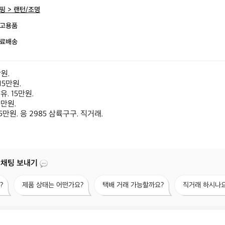
핑 > 랜턴/조명
고용품
료배송
. 

만원.

. 15만원.

만원.

원. 응 2985 삼륙구구. 직거래.
 채팅 보내기
제
택
직
?
제품 상태는 어떤가요?
택배 거래 가능할까요?
직거래 하시나요
품
배
거
상
거
래
태
래
하
는
가
시