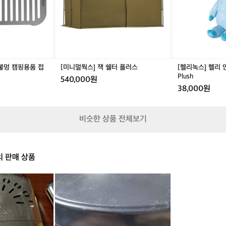
에
쉘
인
핑
캠
기
터
형
핑
어
플
H
미
러
e
션
스
l
+
i
팬
W
불멍 캠핑용품 접
[미니멀웍스] 잭 쉘터 플러스
[헬리녹스] 헬리 인형
히
e
Plush
540,000원
터
i
38,000원
까
g
지
h
추
t
가
비슷한 상품 전체보기
e
해
d
서
P
동
l
계
의 판매 상품
u
캠
s
핑
h
캠
다
핑
녀
반
왔
합
는
데