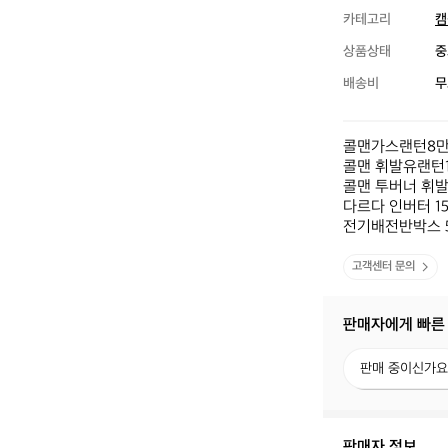
카테고리
캠
상품상태
중
배송비
무
콜맨가스랜턴8만원
콜맨 휘발유랜턴15
콜맨 투버너 휘발유
다르다 인버터 15
전기배전반박스 5만
고객센터 문의
판매자에게 빠른
판
판매 중이신가요
매
중
이
신
판매자 정보