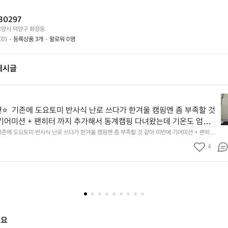
어
능
나
떤
할
요?
30297
가
까
고양시 덕양구 화정동
요?
요?
(0)
등록상품 3개
팔로워 0명
게시글
캠
핑
⭐️  기존에 도요토미 반사식 난로 쓰다가 한겨울 캠핑엔 좀 부족할 것 
용
기어미션 + 팬히터 까지 추가해서 동계캠핑 다녀왔는데 기온도 엄청
품
 많이 불었었는데 텐트 안에는 후끈하게 따뜻해서 추위 잘 견디고 왔
 기존에 도요토미 반사식 난로 쓰다가 한겨울 캠핑엔 좀 부족할 것 같아 이번에 기어미션 + 팬히터
추
계캠핑 다녀왔는데 기온도 엄청 낮고 바람도 많이 불었었는데 텐트 안에는 후끈하게 따뜻해서 추
동계캠핑엔 난로가 진짜 중요한 것 같아요 🥹
천
4
니다🔥  동계캠핑엔 난로가 진짜 중요한 것 같아요 🥹
⭐️
기
존
에
도
요
토
해요