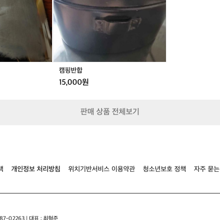
기
온
도
엄
청
낮
고
캠핑반합
바
15,000원
람
도
많
이
판매 상품 전체보기
불
었
었
는
데
텐
책
개인정보 처리방침
위치기반서비스 이용약관
청소년보호 정책
자주 묻는
트
안
에
는
후
7-02263 | 대표 : 최혁준