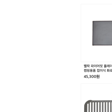
벨
락
파
이
어
핏
플
레
이
트
화
로
대
벨락 파이어핏 플레
불
캠핑용품 접이식 화
멍
45,300원
캠
핑
벨
용
락
품
파
접
이
이
어
식
핏
화