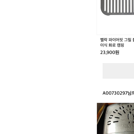
그
로
릴
캠
불
핑
멍
캠
핑
용
벨락 파이어핏 그릴 
품
이식 화로 캠핑
접
23,900원
이
식
화
로
캠
핑
A00730297님
캠
핑
용
품