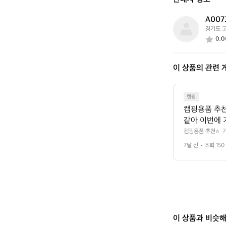
가
요?
A007
A
경기도 
0
0.0
0
7
3
이 상품의 관련 
0
2
9
7
캠핑
캠핑용품 추천
같아 이번에 
 낮고 바람도
캠핑용품 추천⭐️ 
 까지 추가해서 동
습니다🔥  
7달 전
조회 150
위 잘 견디고 왔습
이 상품과 비슷