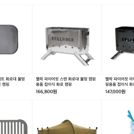
미
반
벨
벨
사
락
락
식
파
파
난
이
이
로
어
어
쓰
핏
핏
다
스
아
가
텐
이
한
화
언
겨
로
화
울
대
로
캠
불
대
핑
멍
불
이트 화로대 불멍
벨락 파이어핏 스텐 화로대 불멍 캠핑
벨락 파이어핏 아
엔
캠
멍
로 캠핑
용품 접이식 화로 캠핑
핑용품 접이식 화
좀
핑
캠
부
166,800원
147,000원
용
핑
족
품
용
할
[미
[헬
접
품
것
니
리
이
접
같
멀
녹
식
이
아
웍
스]
화
식
이
스]
헬
로
화
번
잭
리
캠
로