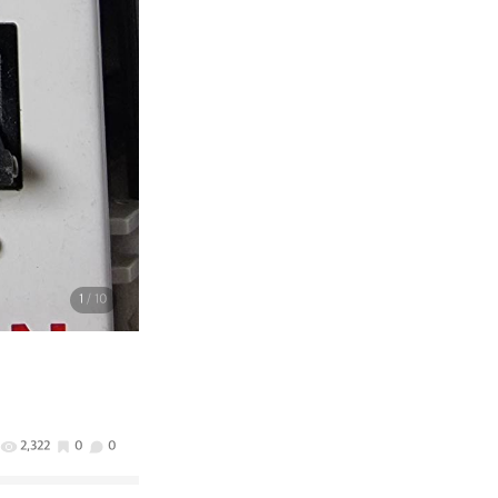
1
/ 10
2,322
0
0