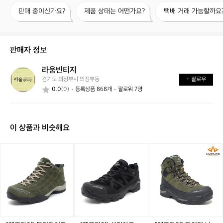
판
제
택
판매 중이신가요?
제품 상태는 어떤가요?
택배 거래 가능할까요
매
품
배
중
상
거
이
태
래
신
는
가
판매자 정보
가
어
능
요?
떤
할
라움빈티지
라
가
까
경기도 의정부시 의정부동
+ 팔로우
움
요?
요?
0.0
(0)
등록상품 868개
팔로워 7명
빈
티
지
이 상품과 비슷해요
[캠
[캠
[캠
프
프
프
라
라
라
인]
인]
인]
볼
산
파
더
티
인
라
아
더
이
고
남