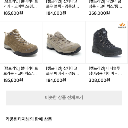
트
로
성
[캠프라인] 볼더라이트
[캠프라인] 산티아고
[캠프라인] 파인더 남
카
우
용
카키 - 고어텍스/경등
로우 블랙 - 경등산화/
성용 - 고어텍스/등산
키
블
-
산화
고어텍스
화
185,600원
184,000원
268,000원
-
랙
고
고
-
어
[캠
[캠
[캠
어
경
텍
프
프
프
텍
등
스/
라
라
라
스/
산
등
인]
인]
인]
경
화/
산
볼
산
마
등
고
화
더
티
나
산
어
라
아
슬
화
텍
이
고
루
스
트
로
남
[캠프라인] 볼더라이트
[캠프라인] 산티아고
[캠프라인] 마나슬루
브
우
녀
브라운 - 고어텍스/경
로우 베이지 - 경등산
남녀공용 네이비 - 고
라
베
공
등산화
화/고어텍스
어텍스/등산화
185,600원
184,000원
308,000원
운
이
용
-
지
네
고
-
이
비슷한 상품 전체보기
어
경
비
텍
등
-
스/
산
고
경
화/
어
라움빈티지님의 판매 상품
등
고
텍
산
어
스/