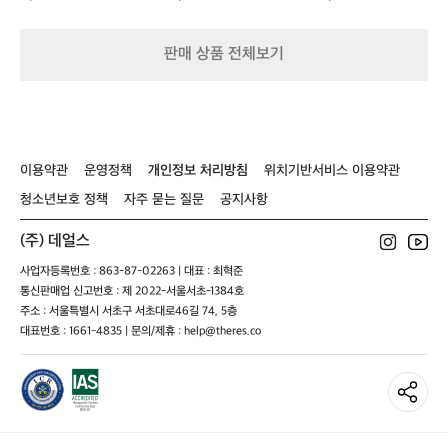
져
블
이
지
루
블
종
루
판매 상품 전체보기
자
종
켓
자
켓
이용약관
운영정책
개인정보 처리방침
위치기반서비스 이용약관
청소년보호 정책
자주 묻는 질문
공지사항
(주) 데얼스
사업자등록번호 : 863-87-02263 | 대표 : 최혁준
통신판매업 신고번호 : 제 2022-서울서초-1384호
주소 : 서울특별시 서초구 서초대로46길 74, 5층
대표번호 : 1661-4835 | 문의/제휴 : help@theres.co