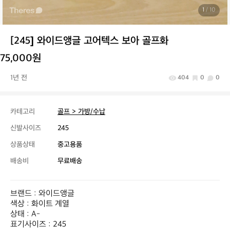
1
/ 10
[245] 와이드앵글 고어텍스 보아 골프화
75,000원
1년 전
404
0
0
카테고리
골프 > 가방/수납
신발사이즈
245
상품상태
중고용품
배송비
무료배송
브랜드 : 와이드앵글

색상 : 화이트 계열

상태 : A-

표기사이즈 : 245
