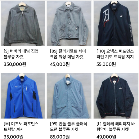
[S]
[8
[1
화
텍
등
버
5]
1
스
산
버
칼
0]
화
리
라
요
데
거
넥
님
펠
스
집
트
퍼
업
세
포
블
미
먼
[S] 버버리 데님 집업
[85] 칼라거펠트 세미
[110] 요넥스 퍼포먼스
루
크
스
블루종 자켓
크롭 워싱 데님 자켓
라인 기모 트랙탑 져지
종
롭
라
350,000원
45,000원
55,000원
자
워
인
켓
싱
기
[M]
[9
[L]
데
모
미
5]
엘
님
트
즈
빈
레
자
랙
노
폴
쎄
켓
탑
퍼
블
헤
져
포
루
리
지
먼
클
티
스
래
지
트
식
바
[M] 미즈노 퍼포먼스
[95] 빈폴 블루 클래식
[L] 엘레쎄 헤리티지 바
랙
모
람
트랙탑 져지
모던 블루종 자켓
람막이 블루종 자켓
탑
던
막
35,000원
85,000원
49,000원