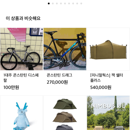
바
 만드는 브랜드가 아니다. 달리는 스타일,
어
이더까지  콘스탄틴의 대표 모델 Urbane과 Bernard는 픽
 
이
시 초보자와 마니아 모두를 만족시킨다. 특히 Urbane 시
하
 표현하는 속도, 움직이는 미학을 추구한
와
크
리즈는 공기역학적인 프레임 설계로 스피드와 디자인 모두
니
다.  픽시 입문자부터 하드코어 라이더까
 
페
를 잡았고, Bernard는 도심 주행에 특화된 안정적인 퍼포
과
이 상품과 비슷해요
지  콘스탄틴의 대표 모델 Urbane과 Bern
 
먼스로 일상 속 라이딩을 더 즐겁게 만들어준다.  디자인도 
서
달
한몫한다. 기본적인 블랙&실버부터 그래픽이 강조된 한정
 
ard는 픽시 초보자와 마니아 모두를 만족
을
발
1
콘
콘
[미
판 컬러까지, 자전거가 패션 아이템이 되는 경험을 제공한
 
멈
시킨다. 특히 Urbane 시리즈는 공기역학
 
다.  가볍고, 단단하고, 빠르다  프레임은 6061 알로이. 거
를
대
스
스
니
추
기에 트리플 버티드 공법을 적용해 무게는 줄이고 강성은
입
적인 프레임 설계로 스피드와 디자인 모두
 
주
탄
탄
멀
면
 키웠다. 풀 카본 포크는 진동을 흡수해 도로 위에서의 충
래
콘
를 잡았고, Bernard는 도심 주행에 특화된 
틴
틴
웍
도
격을 최소화하고, 민첩한 핸들링을 돕는다. 요약하자면,
서
곧
스
드
드
스]
안정적인 퍼포먼스로 일상 속 라이딩을 더 
전
 "가볍고 단단하고 빠르다." 이건 단순히 스펙이 아니라, 실
P
바
탄
래
래
잭
제로 도로 위에서 느낄 수 있는 리듬감이다.  왜 콘스탄틴
 
즐겁게 만들어준다.  디자인도 한몫한다.
의
로
틴
인가?  픽시는 '나만의 자전거'에 대한 로망이 강한 장르다.
그
그
쉘
(
 기본적인 블랙&실버부터 그래픽이 강조
있
멈
 커스터마이징도 중요하고, 스타일도 중요하다. 콘스탄틴
자
디
터
춰
된 한정판 컬러까지, 자전거가 패션 아이
트
은 이 모든 요소를 잘 이해하고 있다. 합리적인 가격에 고
운
스
플
1대주 콘스탄틴 디스페
콘스탄틴 드래그
[미니멀웍스] 잭 쉘터
급 소재, 세련된 디자인, 그리고 라이더 중심의 설계.  픽시
버
외
템이 되는 경험을 제공한다.  가볍고, 단단
한
페
러
랄
플러스
를 처음 타보는 입문자에게도 부담 없고, 픽시를 즐기는 마
 
270,000원
리
하고, 빠르다  프레임은 6061 알로이. 거
 
랄
스
니아에게도 모자람 없다.  “속도로 그리는 라이더의 개성 – 
시
100만원
540,000원
는
콘스탄틴” 브레이크 없는 자유, 프레임 위에 올라탄 태도.
 
기에 트리플 버티드 공법을 적용해 무게는 
고
자
 도심의 길 위에서 당신을 가장 멋지게 보이게 할 단 한 대
줄이고 강성은 키웠다. 풀 카본 포크는 진
 
[헬
[미
어
전
의 픽시, 바로 콘스탄틴이다.
리
니
썸
동을 흡수해 도로 위에서의 충격을 최소화
스
거.
녹
멀
홀
브
하고, 민첩한 핸들링을 돕는다. 요약하자
고
스]
웍
리
레
면, "가볍고 단단하고 빠르다." 이건 단순
O
헬
스]
데
이
히 스펙이 아니라, 실제로 도로 위에서 느
를
리
아
이
크