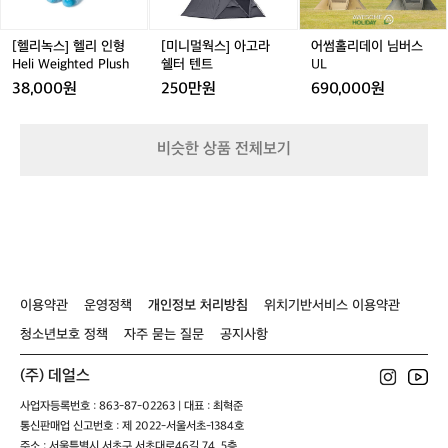
낄 수 있는 리듬감이다.  왜 콘스탄틴인가?  
택
인
고
님
대
픽시는 '나만의 자전거'에 대한 로망이 강
 
형
라
버
신
H
쉘
스
한 장르다. 커스터마이징도 중요하고, 스
문
[헬리녹스] 헬리 인형
[미니멀웍스] 아고라
어썸홀리데이 님버스
다
e
터
U
Heli Weighted Plush
쉘터 텐트
UL
타일도 중요하다. 콘스탄틴은 이 모든 요
리
니
l
텐
L
근
소를 잘 이해하고 있다. 합리적인 가격에
니
38,000원
250만원
690,000원
i
트
육
 고급 소재, 세련된 디자인, 그리고 라이더
씬
W
으
 중심의 설계.  픽시를 처음 타보는 입문자
 
e
로
비슷한 상품 전체보기
에게도 부담 없고, 픽시를 즐기는 마니아
 
i
속
에게도 모자람 없다.  “속도로 그리는 라이
로
g
도
h
더의 개성 – 콘스탄틴” 브레이크 없는 자
가
를
t
제
유, 프레임 위에 올라탄 태도. 도심의 길 위
e
어
에서 당신을 가장 멋지게 보이게 할 단 한
d
하
 대의 픽시, 바로 콘스탄틴이다.
P
는
l
세
이용약관
운영정책
개인정보 처리방침
위치기반서비스 이용약관
u
계.
s
이
청소년보호 정책
자주 묻는 질문
공지사항
h
것
이
(주) 데얼스
바
사업자등록번호 : 863-87-02263 | 대표 : 최혁준
로
픽
통신판매업 신고번호 : 제 2022-서울서초-1384호
시
주소 : 서울특별시 서초구 서초대로46길 74, 5층