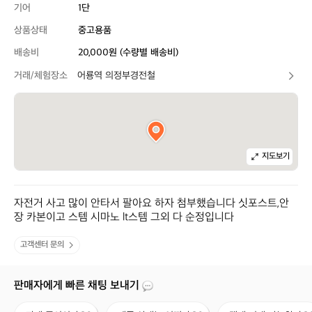
기어
1단
상품상태
중고용품
배송비
20,000원 (수량별 배송비)
거래/체험장소
어룡역 의정부경전철
지도보기
자전거 사고 많이 안타서 팔아요 하자 첨부했습니다 싯포스트,안
장 카본이고 스템 시마노 lt스템 그외 다 순정입니다
고객센터 문의
판매자에게 빠른 채팅 보내기
판
제
택