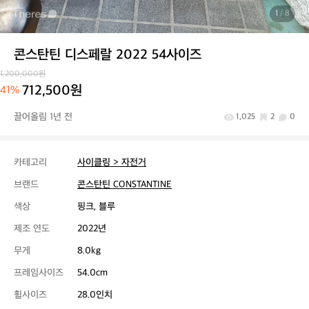
1
/ 8
콘스탄틴 디스페랄 2022 54사이즈
1,200,000원
712,500원
41%
끌어올림 1년 전
1,025
2
0
카테고리
사이클링 > 자전거
브랜드
콘스탄틴 CONSTANTINE
색상
핑크, 블루
제조 연도
2022년
무게
8.0kg
프레임사이즈
54.0cm
휠사이즈
28.0인치