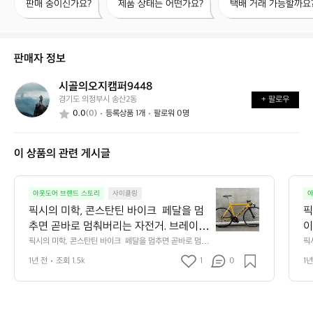
판매 중이신가요?
제품 상태는 어떤가요?
택배 거래 가능할까요
매
품
배
중
상
거
이
태
래
신
는
가
판매자 정보
가
어
능
요?
떤
할
시골의오지캠퍼9448
시
가
까
경기도 의정부시 송산2동
+ 팔로우
골
요?
요?
0.0
(0)
등록상품 1개
팔로워 0명
의
오
지
이 상품의 관련 게시글
캠
퍼
9
픽
4
아웃도어 브랜드 스토리
사이클링
아
시
4
픽시의 미학, 콘스탄틴 바이크  페달을 멈
픽
의
8
추면 곧바로 멈춰버리는 자전거. 브레이크 
이
미
대신 다리 근육으로 속도를 제어하는 세
 
픽시의 미학, 콘스탄틴 바이크  페달을 멈추면 곧바로 멈춰
픽
학,
버리는 자전거. 브레이크 대신 다리 근육으로 속도를 제어
다
계. 이것이 바로 픽시(Fixed Gear), 그리고
시
콘
1년 전
조회 1.5k
1
0
1년
하는 세계. 이것이 바로 픽시(Fixed Gear), 그리고 그 안에
 
 그 안에서 개성과 퍼포먼스를 동시에 챙
습
스
서 개성과 퍼포먼스를 동시에 챙기는 브랜드, 콘스탄틴(C
사실
ONSTANTINE)이다.  콘스탄틴은 단순히 '픽시 바이크'를
탄
 바
기는 브랜드, 콘스탄틴(CONSTANTINE)
가
 만드는 브랜드가 아니다. 달리는 스타일, 표현하는 속도,
용
틴
이다.  콘스탄틴은 단순히 '픽시 바이크'를
r
 움직이는 미학을 추구한다.  픽시 입문자부터 하드코어 라
 