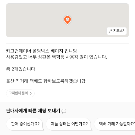
지도보기
카고컨데이너 폴딩박스 베이지 입니당

사용감있고 너무 상판은 찍힘등 사용감 많이 있습니다.

총 2개있습니다

울산 직거래 택배도 함싸보도록하겟습니답
고객센터 문의
판매자에게 빠른 채팅 보내기
판
제
택
판매 중이신가요?
제품 상태는 어떤가요?
택배 거래 가능할까요
매
품
배
중
상
거