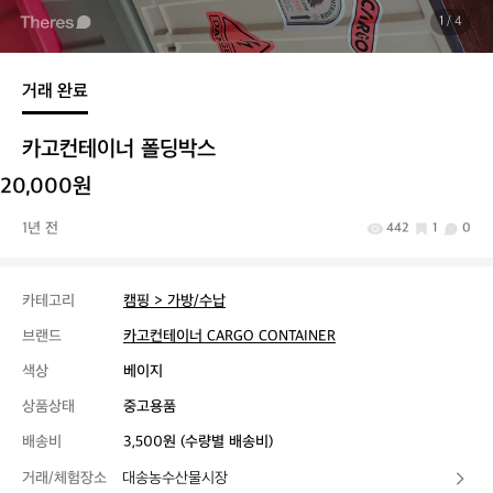
1
/ 4
거래 완료
카고컨테이너 폴딩박스
20,000원
1년 전
442
1
0
카테고리
캠핑 > 가방/수납
브랜드
카고컨테이너 CARGO CONTAINER
색상
베이지
상품상태
중고용품
배송비
3,500원 (수량별 배송비)
거래/체험장소
대송농수산물시장