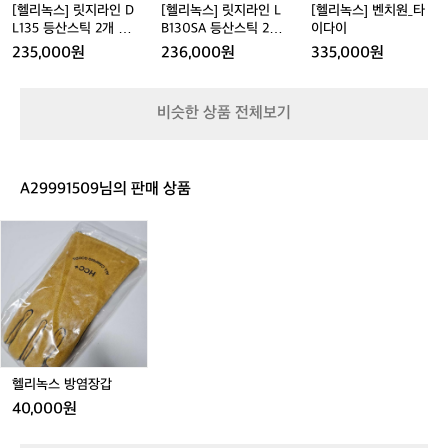
캠
D
L
타
엘
[헬리녹스] 릿지라인 D
[헬리녹스] 릿지라인 L
[헬리녹스] 벤치원_타
L
B
이
사
L135 등산스틱 2개 세
B130SA 등산스틱 2개
이다이
1
1
다
카
트 - 3단스틱/트레킹폴
세트 - 3단스틱/트레킹
235,000원
236,000원
335,000원
3
3
이
폴
고
5
0
쇼
등
S
츠
비슷한 상품 전체보기
산
A
를
스
등
매
틱
산
치
2
스
했
A29991509님의 판매 상품
개
틱
어
세
2
요.
헬
트
개
선
리
-
세
명
녹
3
트
한
스
단
-
색
방
스
3
대
염
틱/
단
비
장
트
스
와
갑
레
틱/
허
헬리녹스 방염장갑
킹
트
리
폴
레
선
40,000원
킹
을
폴
살