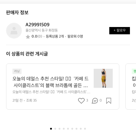
이
태
래
신
는
가
판매자 정보
가
어
능
요?
떤
할
A29991509
A
가
까
울산광역시 동구 화정동
+ 팔로우
2
요?
요?
0.0
(0)
등록상품 2개
팔로워 0명
9
9
9
이 상품의 관련 게시글
1
5
0
오
9
러닝
캠
늘
오늘의 데얼스 추천 스타일! 🚴‍♀️  ‘카페 드
킵
의
 사이클리스트’의 블랙 브라톱에 골든 올
 
데
리브 컬러의 엘사 카고 쇼츠를 매치했어
*
오늘의 데얼스 추천 스타일! 🚴‍♀️  ‘카페 드 사이클리스트’의
킵
얼
 블랙 브라톱에 골든 올리브 컬러의 엘사 카고 쇼츠를 매치
어
요. 선명한 색 대비와 허리선을 살리는 간
박
스
21일 전
조회 35
3
0
2
했어요. 선명한 색 대비와 허리선을 살리는 간결한 실루엣
서
결한 실루엣이 스포티하면서도 대담한 인
니
추
이 스포티하면서도 대담한 인상을 완성합니다.  포켓 디테
감
일까지 실용적으로 담아낸 감각적인 라이딩 스타일을 만나
천
상을 완성합니다.  포켓 디테일까지 실용
서
보세요.  #데얼스 #오늘의데얼스추천스타일 #카페드사이
스
적으로 담아낸 감각적인 라이딩 스타일을
클리스트 #라이딩룩 #여성사이클웨어 #컬러포인트
타
 만나보세요.  #데얼스 #오늘의데얼스추천
일!
스타일 #카페드사이클리스트 #라이딩룩