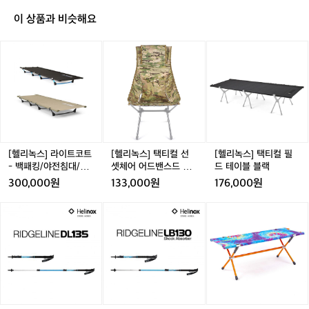
🚴‍♀️
 #여성사이클웨어 #컬러포인트
‘카
이 상품과 비슷해요
페
드
[헬
[헬
[헬
사
리
리
리
이
녹
녹
녹
클
스]
스]
스]
리
라
택
택
스
이
티
티
트’의
트
컬
컬
블
코
선
필
랙
트
셋
드
[헬리녹스] 라이트코트
[헬리녹스] 택티컬 선
[헬리녹스] 택티컬 필
브
-
체
테
- 백패킹/야전침대/초
셋체어 어드밴스드 스
드 테이블 블랙
라
백
어
이
경량
킨 멀티캠
톱
300,000원
133,000원
176,000원
패
어
블
에
킹/
드
블
[헬
[헬
[헬
골
야
밴
랙
리
리
리
든
전
스
녹
녹
녹
올
침
드
스]
스]
스]
리
대/
스
릿
릿
벤
브
초
킨
지
지
치
컬
경
멀
라
라
원
러
량
티
인
인
_
의