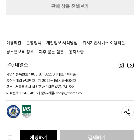
리
판매 상품 전체보기
는
간
결
한
실
루
이용약관
운영정책
개인정보 처리방침
위치기반서비스 이용약관
엣
청소년보호 정책
자주 묻는 질문
공지사항
이
스
포
(주) 데얼스
티
사업자등록번호 : 863-87-02263 | 대표 : 최혁준
하
통신판매업 신고번호 : 제 2022-서울서초-1384호
면
주소 : 서울특별시 서초구 서초대로46길 74, 5층
서
대표번호 : 1661-4835 | 문의/제휴 : help@theres.co
도
대
담
한
인
상
을
완
채팅하기
결제하기