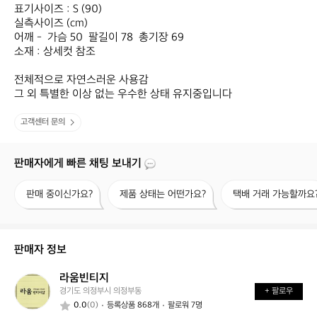
표기사이즈 : S (90)

실측사이즈 (cm)

어깨 -  가슴 50  팔길이 78  총기장 69

소재 : 상세컷 참조

전체적으로 자연스러운 사용감

그 외 특별한 이상 없는 우수한 상태 유지중입니다
고객센터 문의
판매자에게 빠른 채팅 보내기
판
제
택
판매 중이신가요?
제품 상태는 어떤가요?
택배 거래 가능할까요
매
품
배
중
상
거
이
태
래
신
는
가
판매자 정보
가
어
능
요?
떤
할
라움빈티지
라
가
까
경기도 의정부시 의정부동
+ 팔로우
움
요?
요?
0.0
(0)
등록상품 868개
팔로워 7명
빈