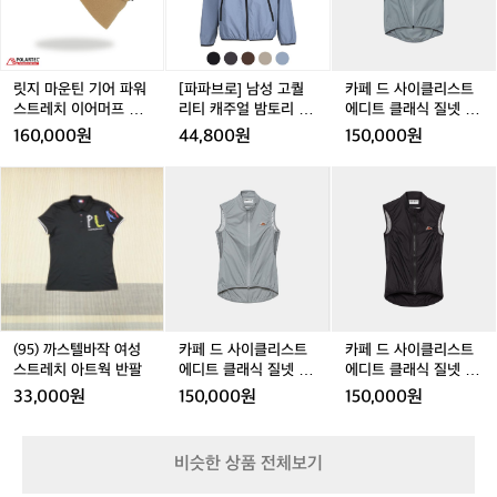
틴
남
이
상
기
성
클
입
어
고
리
니
파
퀄
스
다.
워
리
트
릿지 마운틴 기어 파워
[파파브로] 남성 고퀄
카페 드 사이클리스트
비
스
티
에
스트레치 이어머프 캡
리티 캐주얼 밤토리 후
에디트 클래식 질넷 바
효
트
캐
디
모자 데저트 듄
드집업 점퍼 2A-JUA-
람막이 조끼 마운틴 포
160,000원
44,800원
150,000원
율
레
주
트
TORY
그 남성
적
치
얼
클
(9
(9
카
(9
카
카
(
인
이
밤
래
5)
5)
페
5)
페
페
5
생
어
토
식
까
까
드
까
드
드
산
머
리
질
스
스
사
스
사
사
공
프
후
넷
텔
텔
이
텔
이
이
정
캡
드
바
바
바
클
바
클
클
을
모
집
람
작
작
리
작
리
리
유
자
업
막
여
여
스
여
스
스
지
데
점
이
성
성
트
성
트
트
(95) 까스텔바작 여성
카페 드 사이클리스트
카페 드 사이클리스트
하
저
퍼
조
스
스
에
스
에
에
스트레치 아트웍 반팔
에디트 클래식 질넷 바
에디트 클래식 질넷 바
지
트
2
끼
트
트
디
트
디
디
람막이 조끼 마운틴 포
람막이 조끼 블랙 여성
만
33,000원
150,000원
150,000원
듄
A
마
레
레
트
레
트
트
그 여성
과
-
운
치
치
클
치
클
클
거
J
틴
아
아
래
아
래
래
의
비슷한 상품 전체보기
U
포
트
트
식
트
식
식
방
A
그
웍
웍
질
웍
질
질