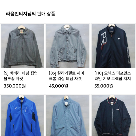
식
-
남
반
반
넷
반
넷
넷
을
T
성
팔
팔
바
팔
바
바
지
라움빈티지님의 판매 상품
O
람
람
람
켜
R
막
막
막
오
Y
[S]
[8
[1
이
이
이
며
버
5]
1
조
조
조
품
버
칼
0]
끼
끼
끼
질
리
라
요
마
마
블
을
데
거
넥
운
운
랙
유
님
펠
스
틴
틴
여
지
집
트
퍼
포
포
성
하
업
세
포
그
그
기
블
미
먼
[S] 버버리 데님 집업
[85] 칼라거펠트 세미
[110] 요넥스 퍼포먼스
여
여
위
루
크
스
블루종 자켓
크롭 워싱 데님 자켓
라인 기모 트랙탑 져지
성
성
한
종
롭
라
350,000원
45,000원
55,000원
고
자
워
인
집
켓
싱
기
[M]
[9
[L]
과
데
모
미
5]
엘
장
님
트
즈
빈
레
인
자
랙
노
폴
쎄
정
켓
탑
퍼
블
헤
신
져
포
루
리
을
지
먼
클
티
엿