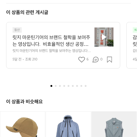
티
지
이 상품의 관련 게시글
릿
등산
K
지
릿지 마운틴기어의 브랜드 철학을 보여주
감
마
는 영상입니다.  비효율적인 생산 공정을
릿
운
 유지하지만 과거의 방식을 지켜오며 품질
릿지 마운틴기어의 브랜드 철학을 보여주는 영상입니다. 
감
틴
 비효율적인 생산 공정을 유지하지만 과거의 방식을 지켜
어
을 유지하기 위한 고집과 장인 정신을 엿
기
5달 전
조회 210
6
0
4
오며 품질을 유지하기 위한 고집과 장인 정신을 엿볼 수 있
볼 수 있습니다.  이와 같은 공정은 독특한
어
습니다.  이와 같은 공정은 독특한 원단의 질감과 촉감을
 만들어내며 릿지 마운틴기어의 특별한 감성을 연출합니
의
 원단의 질감과 촉감을 만들어내며 릿지
다.
브
 마운틴기어의 특별한 감성을 연출합니다.
랜
드
철
학
이 상품과 비슷해요
을
보
릿
[파
카
여
지
파
페
주
마
브
드
는
운
로]
사
영