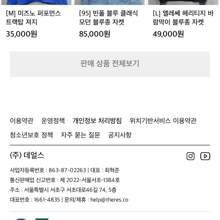
스
래
지
볼
트
식
바
수
[M] 미즈노 퍼포먼스
[95] 빈폴 블루 클래식
[L] 엘레쎄 헤리티지 바
랙
모
람
트랙탑 져지
모던 블루종 자켓
람막이 블루종 자켓
있
탑
던
막
습
35,000원
85,000원
49,000원
져
블
이
니
지
루
블
다.
종
루
이
판매 상품 전체보기
자
종
와
켓
자
같
켓
은
공
정
은
이용약관
운영정책
개인정보 처리방침
위치기반서비스 이용약관
독
특
청소년보호 정책
자주 묻는 질문
공지사항
한
원
(주) 데얼스
단
사업자등록번호 : 863-87-02263 | 대표 : 최혁준
의
통신판매업 신고번호 : 제 2022-서울서초-1384호
질
감
주소 : 서울특별시 서초구 서초대로46길 74, 5층
과
대표번호 : 1661-4835 | 문의/제휴 : help@theres.co
촉
감