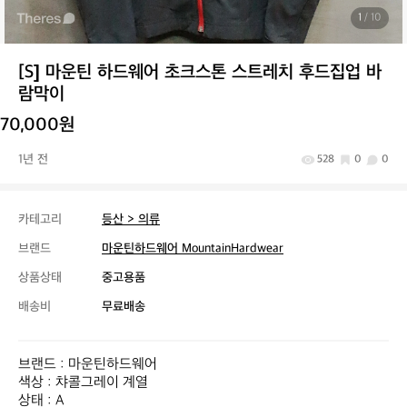
1
/ 10
[S] 마운틴 하드웨어 초크스톤 스트레치 후드집업 바
람막이
70,000원
1년 전
528
0
0
카테고리
등산 > 의류
브랜드
마운틴하드웨어 MountainHardwear
상품상태
중고용품
배송비
무료배송
브랜드 : 마운틴하드웨어

색상 : 챠콜그레이 계열

상태 : A
