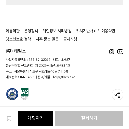
지
는
현
상
이
이용약관
운영정책
개인정보 처리방침
위치기반서비스 이용약관
일
어
청소년보호 정책
자주 묻는 질문
공지사항
나
더
(주) 데얼스
라
고
사업자등록번호 : 863-87-02263 | 대표 : 최혁준
요
통신판매업 신고번호 : 제 2022-서울서초-1384호
오
주소 : 서울특별시 서초구 서초대로46길 74, 5층
랜
대표번호 : 1661-4835 | 문의/제휴 : help@theres.co
시
간
변
함
없
은
오
채팅하기
결제하기
클
리