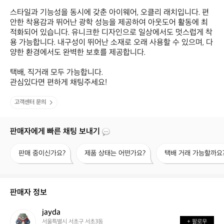
스타일과 기능성을 동시에 갖춘 아이웨어, 오클리 래치입니다. 편
안한 착용감과 뛰어난 광학 성능을 제공하여 아웃도어 활동에 최
적화되어 있습니다. 유니크한 디자인으로 일상에서도 멋스럽게 착
용 가능합니다. 내구성이 뛰어난 소재로 오래 사용할 수 있으며, 다
양한 환경에서도 완벽한 보호를 제공합니다.

택배, 직거래 모두 가능합니다.

관심있다면 편하게 채팅주세요!
고객센터 문의
판매자에게 빠른 채팅 보내기
판
제
택
판매 중이신가요?
제품 상태는 어떤가요?
택배 거래 가능할까요
매
품
배
중
상
거
이
태
래
신
는
가
판매자 정보
가
어
능
요?
떤
할
jayda
j
가
까
서울특별시 서초구 서초3동
+ 팔로우
a
요?
요?