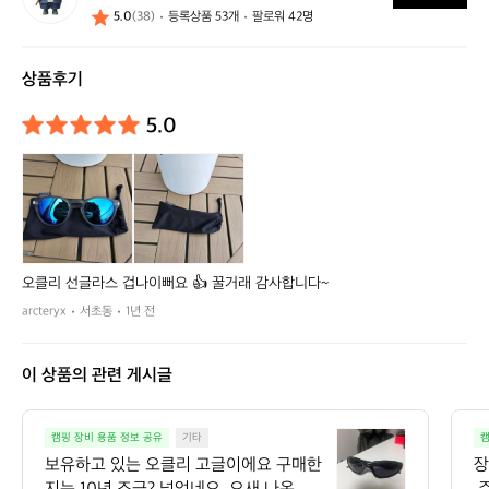
5.0
(38)
등록상품 53개
팔로워 42명
y
d
a
상품후기
5.0
오클리 선글라스 겁나이뻐요 👍 꿀거래 감사합니다~
arcteryx
서초동
1년 전
이 상품의 관련 게시글
보
캠핑 장비 용품 정보 공유
기타
캠
유
보유하고 있는 오클리 고글이에요 구매한
장
하