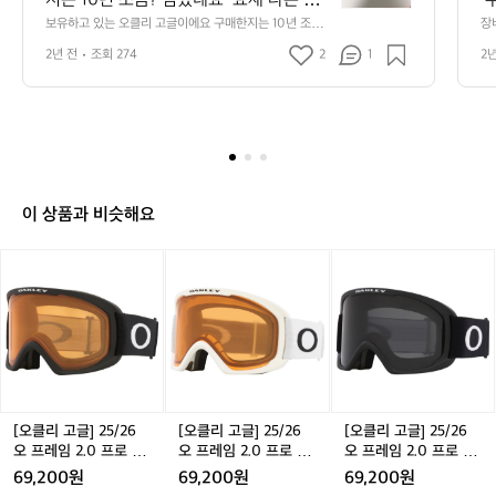
지는 10년 조금? 넘었네요  요새 나온 오
 
고
클리 고글 렌즈보다 투과율과 선명함이 더 
스
보유하고 있는 오클리 고글이에요 구매한지는 10년 조금?
장
있
 넘었네요  요새 나온 오클리 고글 렌즈보다 투과율과 선명
킹
좋은거 같아요  요근래 구매한 제품은 습
에
는
2년 전
조회 274
2
1
2
함이 더 좋은거 같아요  요근래 구매한 제품은 습기에 약해 
울
기에 약해 렌즈가 번지는 현상이 일어나더
오
렌즈가 번지는 현상이 일어나더라고요  오랜시간 변함없은 
오클리 스트레이트 자켓입니다. (고프코어룩에도 찰떡이에
클
라고요  오랜시간 변함없은 오클리 스트레
요)
리
이트 자켓입니다. (고프코어룩에도 찰떡이
고
에요)
글
이
에
이 상품과 비슷해요
요
구
[오
[오
[오
매
클
클
클
한
리
리
리
지
고
고
고
는
글]
글]
글]
1
2
2
2
0
5/
5/
5/
년
2
2
2
조
6
6
6
[오클리 고글] 25/26
[오클리 고글] 25/26
[오클리 고글] 25/26
금?
오
오
오
오 프레임 2.0 프로 L
오 프레임 2.0 프로 L
오 프레임 2.0 프로 L
넘
프
프
프
매트 블랙 / 퍼시몬 O
매트 화이트 / 퍼시몬
매트 블랙 / 다크 그레
었
69,200원
69,200원
69,200원
레
레
레
O7124-01
OO7124-03
이 OO7124-02