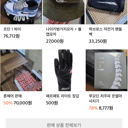
3
0
하
벙
스
좋
/
s
2
이
거
자
은
다
h
지
전
거
크
모
거
같
그
자
핸
아
레
+
들
조던 1 하이
나이키벙거지모자 + 볼
락브로스 자전거 핸들
요
이
볼
백
캡모자
백
요
O
76,712원
캡
근
O
27,000원
33,250원
모
래
7
자
구
1
론
페
루
매
2
체
르
오
한
4
어
페
딘
제
-
판
토
저
거래 완료
품
0
매
라
주
은
4
이
파
습
트
온
기
장
열
에
갑
마
론체어 판매
페르페토 라이트 장갑
루오딘 저주파 온열마
약
사
사지기
50%
70,000원
500원
해
지
78%
8,777원
렌
기
즈
가
판매 상품 전체보기
번