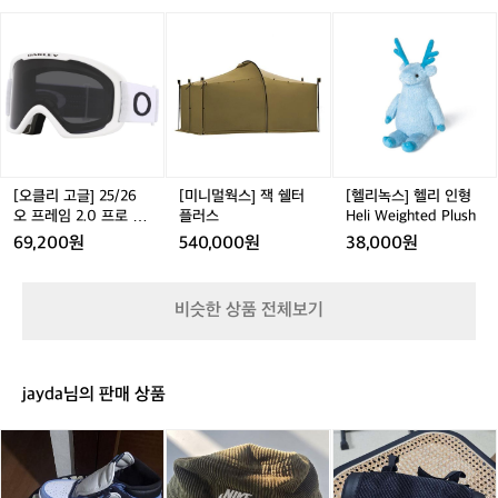
네
임
임
임
요
[오
[미
[헬
2.
2.
2.
요
클
니
리
0
0
0
새
리
멀
녹
프
프
프
나
고
웍
스]
로
로
로
온
글]
스]
헬
L
L
L
오
2
잭
리
매
매
매
클
5/
쉘
인
트
트
트
리
2
터
형
블
화
블
고
6
플
H
[오클리 고글] 25/26
[미니멀웍스] 잭 쉘터
[헬리녹스] 헬리 인형
랙
이
랙
글
오
러
e
오 프레임 2.0 프로 L
플러스
Heli Weighted Plush
/
트
/
렌
프
스
l
매트 화이트 / 다크 그
69,200원
540,000원
38,000원
퍼
/
다
즈
레
i
레이 OO7124-04
시
퍼
크
보
임
W
몬
시
그
다
2.
e
비슷한 상품 전체보기
O
몬
레
투
0
i
O
O
이
과
프
g
7
O
O
율
로
h
1
7
O
과
L
t
jayda님의 판매 상품
2
1
7
선
매
e
4
2
1
명
트
d
-
4
2
조
나
락
함
화
P
0
-
4
던
이
브
이
이
l
1
0
-
1
키
로
더
트
u