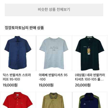
버
드
5
는
H
H
-
초
비슷한 상품 전체보기
0
0
1
급
0
0
0
과
0
0
0
중
4
4
급
낑깡토마토님의 판매 상품
6
3
사
이,
닥
아
(새
러
스
페
상
닝
반
쎄
품)
에
팔
반
네
잘
셔
팔
파
적
츠
티
반
응
스
셔
팔
해
트
츠
카
가
라
9
라
닥스 반팔셔츠 스트라
아페쎄 반팔티셔츠 95
(새상품) 네파 반팔카라
는
이
5
티
이프 95-100
-100
티셔츠 100-105 폴로
안
프
-
셔
티 아웃도어
19,000원
19,000원
20,000원
정
9
1
츠
적
5
0
1
라
닥
아
인
-
0
0
코
스
디
흐
1
0
스
골
다
름
0
-