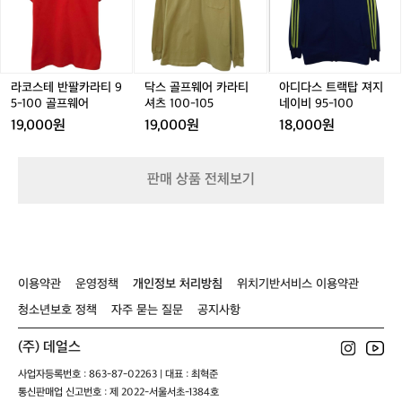
테
프
스
으
0
1
반
웨
트
로
0
팔
어
랙
볼
5
카
카
탑
수
폴
라
라
져
있
로
티
티
지
라코스테 반팔카라티 9
닥스 골프웨어 카라티
아디다스 트랙탑 져지
고,
티
9
셔
네
5-100 골프웨어
셔츠 100-105
네이비 95-100
누
아
5
츠
이
적
19,000원
19,000원
18,000원
웃
-
1
비
상
도
1
0
9
승
어
0
0
5
고
판매 상품 전체보기
0
-
-
도
골
1
1
도
프
0
0
있
웨
5
0
어
어
서
실
이용약관
운영정책
개인정보 처리방침
위치기반서비스 이용약관
제
청소년보호 정책
자주 묻는 질문
공지사항
체
감
은
(주) 데얼스
숫
사업자등록번호 : 863-87-02263 | 대표 : 최혁준
자
통신판매업 신고번호 : 제 2022-서울서초-1384호
보