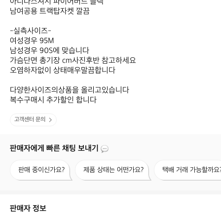
아디다스져지 파이어버드 블랙 

남여공용 트랙탑자켓 깔끔 

-실측사이즈- 

여성경우 95M

남성경우 90S에 맞습니다 

가슴단면 총기장 cm사진후반 참고하세요

오염하자없이 상태매우말끔합니다

다양한사이즈의상품을 올리고있습니다

복수구매시 추가할인 합니다
고객센터 문의
판매자에게 빠른 채팅 보내기
판
제
택
판매 중이신가요?
제품 상태는 어떤가요?
택배 거래 가능할까요
매
품
배
중
상
거
이
태
래
신
는
가
판매자 정보
가
어
능
요?
떤
할