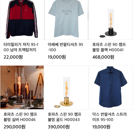
를
미
미
페
미
페
파
끝
힐
힐
쎄
힐
쎄
츠
까
피
피
반
피
반
스
지
거
거
팔
거
팔
핀
유
져
져
티
져
티
9
지
지
지
셔
지
셔
0
한
9
9
츠
9
츠
램
9
건
5
5
9
5
9
프
5
타미힐피거 져지 95-1
아페쎄 반팔티셔츠 95
호파츠 스핀 90 램프
꽤
-
-
5
-
5
불
-
00 남여 트랙탑저지
-100
불멍 블랙 H00041
탄
1
1
-
1
-
멍
1
22,000원
19,000원
468,000원
탄
0
0
1
0
1
블
한
0
0
0
0
0
랙
호
호
닥
러
남
남
0
남
0
H
파
파
스
닝
여
여
여
0
츠
츠
반
이
트
트
트
0
스
스
팔
에
랙
랙
랙
0
핀
핀
셔
요
탑
탑
탑
4
9
9
츠
🏃‍♂️
저
저
저
1
0
0
스
평
지
지
지
램
램
트
지
프
프
라
호파츠 스핀 90 램프
호파츠 스핀 90 램프
닥스 반팔셔츠 스트라
기
불
불
이
불멍 실버 H00046
불멍 골드 H00043
이프 95-100
준
멍
멍
프
으
290,000원
390,000원
19,000원
실
골
9
로