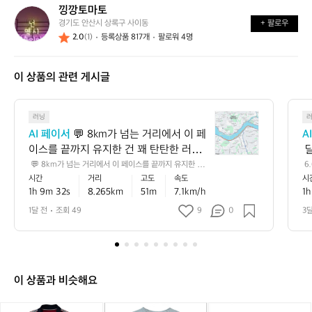
낑깡토마토
낑
가
까
경기도 안산시 상록구 사이동
+ 팔로우
깡
요?
요?
2.0
(1)
등록상품 817개
팔로워 4명
토
마
토
이 상품의 관련 게시글
💬
러닝
8
AI 페이서
 💬 8km가 넘는 거리에서 이 페
A
k
이스를 끝까지 유지한 건 꽤 탄탄한 러닝
 
m
이에요 🏃‍♂️ 평지 기준으로는 초급과 중급
로
 💬 8km가 넘는 거리에서 이 페이스를 끝까지 유지한 건
 6
가
 꽤 탄탄한 러닝이에요 🏃‍♂️ 평지 기준으로는 초급과 중급
5
시간
거리
고도
속도
시
 사이, 러닝에 잘 적응해 가는 안정적인 흐
께
넘
 사이, 러닝에 잘 적응해 가는 안정적인 흐름으로 볼 수 있
서
1h 9m 32s
8.265km
51m
7.1km/h
1h
름으로 볼 수 있고, 누적 상승고도도 있어
 
는
고, 누적 상승고도도 있어서 실제 체감은 숫자보다 더 알찼
 
을 가능성이 큽니다 📈 💡 다음에는 초반 1~2km만 살짝
거
간
서 실제 체감은 숫자보다 더 알찼을 가능
 
1달 전
조회 49
9
0
3
 여유 있게 시작하고 후반에 리듬을 올려보면, 같은 거리에
리
성이 큽니다 📈 💡 다음에는 초반 1~2km
으
서도 더 안정적인 페이스 감각을 만들기 좋아요 ✅
에
만 살짝 여유 있게 시작하고 후반에 리듬
어
서
을 올려보면, 같은 거리에서도 더 안정적
이
인 페이스 감각을 만들기 좋아요 ✅
페
이 상품과 비슷해요
이
스
타
타
아
타
아
호