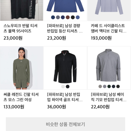
크
크
남
크
이
반
반
성
반
클
팔
팔
경
팔
리
티
티
량
티
스
셔
셔
반
셔
트
스노우피크 반팔 티셔
[파파브로] 남성 경량
카페 드 사이클리스트
츠
츠
집
츠
앰
츠 블랙 95사이즈
반집업 등산 티셔츠 M
앰버 액티브 긴팔 티셔
블
블
업
블
버
B-MOA-SPOTEX
츠 스톰 여성
23,000원
23,200원
193,000원
랙
랙
등
랙
액
9
9
산
9
티
9
써
써
[파
써
[파
5
5
티
5
브
5
클
클
파
클
파
사
사
셔
사
긴
레
레
브
레
브
이
이
츠
이
팔
전
전
로]
전
로]
즈
즈
M
즈
티
드
드
남
드
남
B
셔
긴
긴
성
긴
성
-
츠
팔
팔
반
팔
베
M
스
티
티
집
티
이
O
톰
셔
셔
업
셔
직
써클 레전드 긴팔 티셔
[파파브로] 남성 반집
[파파브로] 남성 베이
A
여
츠
츠
하
츠
기
츠 모스 그린 여성
업 하이넥 골프 티셔츠
직 기모 반집업 티셔츠
-
성
모
모
이
모
모
SH-TSAG-902
WS-TSW-WCTM581
133,000원
36,000원
22,400원
S
스
스
넥
스
반
P
그
그
골
그
집
O
린
린
프
린
업
비슷한 상품 전체보기
T
여
여
티
여
티
E