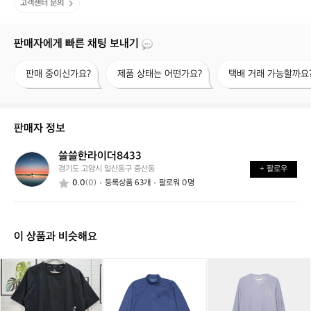
고객센터 문의
판매자에게 빠른 채팅 보내기
판
제
택
판매 중이신가요?
제품 상태는 어떤가요?
택배 거래 가능할까요
매
품
배
중
상
거
이
태
래
신
는
가
판매자 정보
가
어
능
요?
떤
할
쓸쓸한라이더8433
쓸
가
까
경기도 고양시 일산동구 중산동
+ 팔로우
쓸
요?
요?
0.0
(0)
등록상품 63개
팔로워 0명
한
라
이
더
이 상품과 비슷해요
8
4
3
스
스
[파
스
카
3
노
노
파
노
페
우
우
브
우
드
피
피
로]
피
사