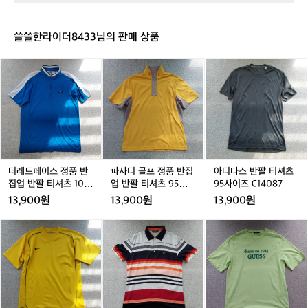
성
성
셔
성
셔
X
츠
츠
S
W
쓸쓸한라이더8433님의 판매 상품
H
S
-
-
더
파
아
T
T
레
사
디
S
S
드
디
다
A
W
페
골
스
G
-
이
프
반
-
W
스
정
팔
9
C
정
품
티
0
T
품
반
셔
2
M
반
집
츠
더레드페이스 정품 반
파사디 골프 정품 반집
아디다스 반팔 티셔츠
5
집
업
9
집업 반팔 티셔츠 100
업 반팔 티셔츠 95사이
95사이즈 C14087
8
업
반
5
사이즈 C14089
즈 C14088
1
13,900원
13,900원
13,900원
반
팔
사
팔
티
이
나
잭
게
티
셔
즈
이
니
스
셔
츠
C
키
클
반
츠
9
1
반
라
팔
1
5
4
팔
우
티
0
사
0
티
스
셔
0
이
8
셔
반
츠