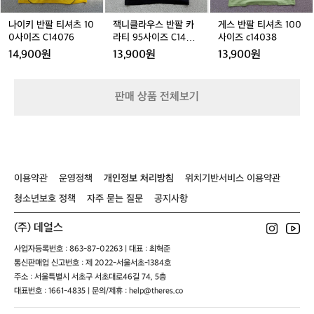
사
즈
7
츠
팔
1
이
C
1
카
0
나이키 반팔 티셔츠 10
잭니클라우스 반팔 카
게스 반팔 티셔츠 100
즈
1
0
라
0
0사이즈 C14076
라티 95사이즈 C1405
사이즈 c14038
C
4
0
티
사
3
14,900원
13,900원
13,900원
1
0
사
9
이
4
8
이
5
즈
0
8
즈
사
c
판매 상품 전체보기
8
C
이
1
9
1
즈
4
4
C
0
0
1
3
7
4
8
6
0
이용약관
운영정책
개인정보 처리방침
위치기반서비스 이용약관
5
3
청소년보호 정책
자주 묻는 질문
공지사항
(주) 데얼스
사업자등록번호 : 863-87-02263 | 대표 : 최혁준
통신판매업 신고번호 : 제 2022-서울서초-1384호
주소 : 서울특별시 서초구 서초대로46길 74, 5층
대표번호 : 1661-4835 | 문의/제휴 : help@theres.co