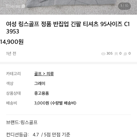
1
/ 10
여성 링스골프 정품 반집업 긴팔 티셔츠 95사이즈 C1
3953
14,900원
1년 전
305
0
0
카테고리
골프 > 의류
색상
그레이
상품상태
중고용품
배송비
3,000원 (수량별 배송비)
브랜드:링스골프

컨디션등급:   4.7  / 5점 만점 기준
