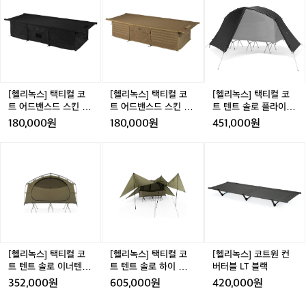
리
리
리
어, 현대적인 디자인 감각을 더했습니다. 감각적인 색상과
 
하여 놀라운 가벼움과 견고함을 제공합니
아
했
 세련된 실루엣은 캠핑장뿐만 아니라 도심 속에서도 어울
했
녹
녹
녹
이
다. 이 소재는 등산용 텐트 폴로도 사용될
영
립니다. 한 번의 설치로도 고급스러운 분위기를 연출하며,
 
스]
스]
스]
콘
 어떤 장소에서도 눈길을 사로잡는 아이템이 됩니다.  작지
스
 만큼 신뢰받는 기술로, 험난한 아웃도어
 
택
택
택
헬
만 큰 차이, 휴대성과 실용성 헬리녹스의 의자와 테이블은
이고
 환경에서도 탁월한 내구성을 보장합니다.  
리
티
티
티
 가방 속에 쏙 들어갈 만큼 작게 접히지만, 펼치는 순간 강
니
리
컬
컬
컬
디자인과 기능성의 완벽한 조화 헬리녹스
표
력한 안정감과 편안함을 제공합니다. 백패킹, 캠핑, 해변,
 
녹
코
코
코
 또는 도심 속 피크닉까지, 어디서든 헬리녹스와 함께라면
영
는 단순히 가볍고 튼튼한 제품을 넘어, 현
서
스
 당신의 공간이 특별해집니다.  지속 가능성을 향한 발걸음 
한
트
트
트
[헬리녹스] 택티컬 코
[헬리녹스] 택티컬 코
[헬리녹스] 택티컬 코
대적인 디자인 감각을 더했습니다. 감각적
림
(H
헬리녹스는 혁신적인 소재와 제작 공정을 통해 환경에 미
 
어
어
텐
트 어드밴스드 스킨 블
트 어드밴스드 스킨 코
트 텐트 솔로 플라이 블
e
인 색상과 세련된 실루엣은 캠핑장뿐만 아
고
치는 영향을 최소화하고, 지속 가능한 아웃도어 활동을 지
 
드
드
트
랙
요테탄
랙
180,000원
180,000원
451,000원
원합니다. 자연을 존중하며 더 나은 미래를 만들어가는 헬
l
에
니라 도심 속에서도 어울립니다. 한 번의
라
밴
밴
솔
리녹스의 철학은 많은 캠퍼들의 공감을 얻고 있습니다.  가
품
i
 설치로도 고급스러운 분위기를 연출하며, 
 
스
스
로
벼움이 주는 자유, 헬리녹스 헬리녹스는 당신이 더 멀리,
동
[헬
[헬
[헬
n
 더 가볍게, 그리고 더 편안하게 자연과 교감할 수 있도록
품
어떤 장소에서도 눈길을 사로잡는 아이템
양
드
드
플
리
리
리
o
 돕습니다. 캠핑과 아웃도어를 새롭게 정의하는 헬리녹스
ut
스
스
라
이 됩니다.  작지만 큰 차이, 휴대성과 실용
어
녹
녹
녹
x)
와 함께, 당신의 모험은 더 특별해질 것입니다.  “Lighten
다
킨
킨
이
성 헬리녹스의 의자와 테이블은 가방 속에 
을
스]
스]
스]
는
 Up Your Journey – 헬리녹스.”
중이
블
코
블
 👉
택
택
코
아
쏙 들어갈 만큼 작게 접히지만, 펼치는 순
게
랙
요
랙
티
티
트
웃
간 강력한 안정감과 편안함을 제공합니다. 
 
테
컬
컬
원
도
백패킹, 캠핑, 해변, 또는 도심 속 피크닉까
주
탄
코
코
컨
어
지, 어디서든 헬리녹스와 함께라면 당신의 
를
트
트
버
와
[헬리녹스] 택티컬 코
[헬리녹스] 택티컬 코
[헬리녹스] 코트원 컨
공간이 특별해집니다.  지속 가능성을 향
접
텐
텐
터
일
트 텐트 솔로 이너텐트
트 텐트 솔로 하이 타프
버터블 LT 블랙
한 발걸음 헬리녹스는 혁신적인 소재와 제
 
트
트
블
(패브릭)
플라이_밀리터리 탄
상
352,000원
605,000원
420,000원
솔
솔
L
작 공정을 통해 환경에 미치는 영향을 최
의
기
로
로
T
경