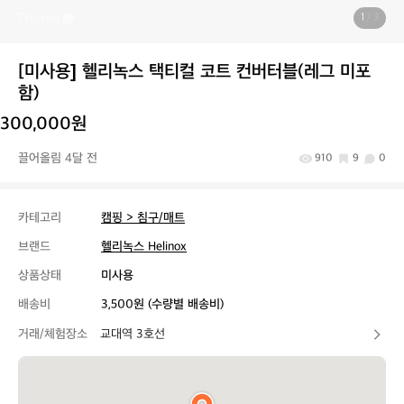
1
/ 3
[미사용] 헬리녹스 택티컬 코트 컨버터블(레그 미포
함)
300,000원
끌어올림 4달 전
910
9
0
카테고리
캠핑 > 침구/매트
브랜드
헬리녹스 Helinox
상품상태
미사용
배송비
3,500원 (수량별 배송비)
거래/체험장소
교대역 3호선