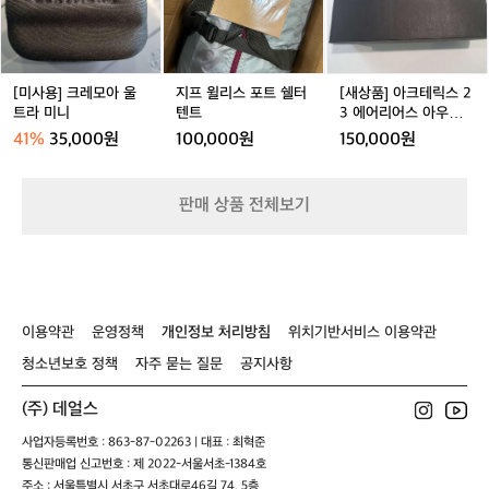
레
스
크
로
모
포
테
세
아
트
릭
계
울
쉘
스
에
트
터
2
서
[미사용] 크레모아 울
지프 윌리스 포트 쉘터
[새상품] 아크테릭스 2
라
텐
3
가
트라 미니
텐트
3 에어리어스 아우라
미
트
에
장
미드 맨 260mm
41%
35,000원
100,000원
150,000원
니
어
가
리
볍
어
고
판매 상품 전체보기
스
내
아
구
우
성
라
있
미
는
드
캠
이용약관
운영정책
개인정보 처리방침
위치기반서비스 이용약관
맨
핑
2
의
청소년보호 정책
자주 묻는 질문
공지사항
6
자
0
와
(주) 데얼스
m
테
m
이
사업자등록번호 : 863-87-02263 | 대표 : 최혁준
블
통신판매업 신고번호 : 제 2022-서울서초-1384호
을
주소 : 서울특별시 서초구 서초대로46길 74, 5층