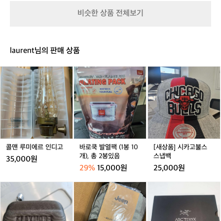
소화하고, 지속 가능한 아웃도어 활동을
험
이
하
블
계
 지원합니다. 자연을 존중하며 더 나은 미
 
비슷한 상품 전체보기
너
이
랙
를
래를 만들어가는 헬리녹스의 철학은 많은
연
텐
타
허
 캠퍼들의 공감을 얻고 있습니다.  가벼움
튜
트
프
무
이 주는 자유, 헬리녹스 헬리녹스는 당신
다
(패
플
는
laurent님의 판매 상품
브
라
이 더 멀리, 더 가볍게, 그리고 더 편안하게 
력
브
릭)
이
랜
자연과 교감할 수 있도록 돕습니다. 캠핑
만
콜
바
[새
_
드
과 아웃도어를 새롭게 정의하는 헬리녹스
 
맨
로
상
밀
입
와 함께, 당신의 모험은 더 특별해질 것입
한
루
쿡
품]
리
니
니다.  “Lighten Up Your Journey – 헬리
대
미
발
시
터
거래 완료
다.
에
열
카
녹스.”
 
리
혁
르
팩
고
ag
탄
신
인
(1
불
적
디
봉
스
인
고
1
스
콜맨 루미에르 인디고
바로쿡 발열팩 (1봉 10
[새상품] 시카고불스
디
0
냅
개), 총 2봉있음
스냅백
자
35,000원
개),
백
인
29%
15,000원
25,000원
총
과
2
[미
지
[새
첨
봉
사
프
상
단
있
용]
윌
품]
기
음
크
리
아
술
거래 완료