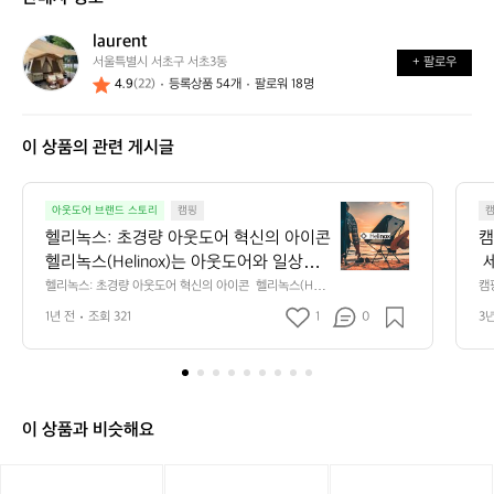
가
어
능
요?
떤
할
laurent
l
가
까
서울특별시 서초구 서초3동
+ 팔로우
a
요?
요?
4.9
(22)
등록상품 54개
팔로워 18명
u
r
e
이 상품의 관련 게시글
n
t
헬
아웃도어 브랜드 스토리
캠핑
리
헬리녹스: 초경량 아웃도어 혁신의 아이콘  
캠
녹
헬리녹스(Helinox)는 아웃도어와 일상의
 
스:
 경계를 허무는 브랜드입니다. 혁신적인
랜
헬리녹스: 초경량 아웃도어 혁신의 아이콘  헬리녹스(Heli
캠
초
nox)는 아웃도어와 일상의 경계를 허무는 브랜드입니다.
은 
 디자인과 첨단 기술로 세계에서 가장 가
 
경
1년 전
조회 321
1
0
3
 혁신적인 디자인과 첨단 기술로 세계에서 가장 가볍고 내
보
볍고 내구성 있는 캠핑 의자와 테이블을
늄
량
구성 있는 캠핑 의자와 테이블을 만들어내며, "초경량"이라
 
는 새로운 기준을 정의했습니다. 헬리녹스의 제품은 단순
아
립
 만들어내며, "초경량"이라는 새로운 기준
제
한 장비가 아니라, 자연 속에서의 편안함과 스타일을 선사
에
웃
을 정의했습니다. 헬리녹스의 제품은 단순
랜
하는 작품입니다.  초경량, 하지만 강력하다 헬리녹스는 모
만
도
한 장비가 아니라, 자연 속에서의 편안함
납
든 제품에 고강도 알루미늄 합금(DAC)을 사용하여 놀라운 
 
어
가벼움과 견고함을 제공합니다. 이 소재는 등산용 텐트 폴
습
이 상품과 비슷해요
과 스타일을 선사하는 작품입니다.  초경
지
혁
로도 사용될 만큼 신뢰받는 기술로, 험난한 아웃도어 환경
 
량, 하지만 강력하다 헬리녹스는 모든 제
 
신
에서도 탁월한 내구성을 보장합니다.  디자인과 기능성의
후
[헬
[헬
[헬
품에 고강도 알루미늄 합금(DAC)을 사용
탕
 완벽한 조화 헬리녹스는 단순히 가볍고 튼튼한 제품을 넘
 
의