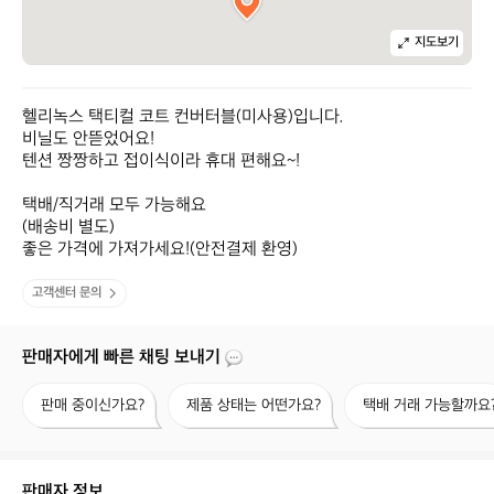
지도보기
헬리녹스 택티컬 코트 컨버터블(미사용)입니다.

비닐도 안뜯었어요!

텐션 짱짱하고 접이식이라 휴대 편해요~!

택배/직거래 모두 가능해요

(배송비 별도)

좋은 가격에 가져가세요!(안전결제 환영)
고객센터 문의
판매자에게 빠른 채팅 보내기
판
제
택
판매 중이신가요?
제품 상태는 어떤가요?
택배 거래 가능할까요
매
품
배
중
상
거
이
태
래
신
는
가
판매자 정보