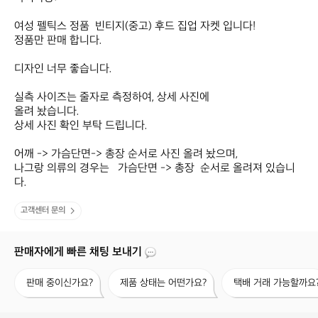
여성 펠틱스 정품  빈티지(중고) 후드 집업 자켓 입니다!

정품만 판매 합니다.

디자인 너무 좋습니다.

실측 사이즈는 줄자로 측정하여, 상세 사진에

올려 놨습니다.

상세 사진 확인 부탁 드립니다.

어깨 -> 가슴단면-> 총장 순서로 사진 올려 놨으며,

나그랑 의류의 경우는   가슴단면 -> 총장  순서로 올려져 있습니
다.
고객센터 문의
판매자에게 빠른 채팅 보내기
판
제
택
판매 중이신가요?
제품 상태는 어떤가요?
택배 거래 가능할까요
매
품
배
중
상
거
이
태
래