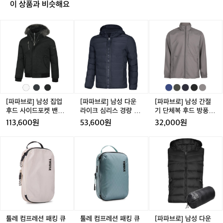
페
이 상품과 비슷해요
이
스
[파
[파
[파
를
파
파
파
끝
브
브
브
까
로]
로]
로]
지
남
남
남
유
성
성
성
지
집
다
간
한
업
운
절
건
후
라
기
[파파브로] 남성 집업
[파파브로] 남성 다운
[파파브로] 남성 간절
꽤
드
이
단
후드 사이드포켓 밴딩
라이크 심리스 경량 후
기 단체복 후드 방풍 자
탄
사
크
체
패딩 WS-JUW-PD41
드 자켓 WS-JUW-PD1
켓 HS-JUA-WF310
113,600원
53,600원
32,000원
탄
이
심
복
0
한
드
리
후
툴
툴
툴
툴
툴
[파
러
포
스
드
레
레
레
레
레
파
닝
켓
경
방
컴
컴
컴
컴
컴
브
이
밴
량
풍
프
프
프
프
프
로]
에
딩
후
자
레
레
레
레
레
남
요
패
드
켓
션
션
션
션
션
성
🏃‍♂️
딩
자
H
패
패
패
패
패
다
평
W
켓
S
킹
킹
킹
킹
킹
운
지
S
W
-
큐
큐
큐
큐
큐
라
툴레 컴프레션 패킹 큐
툴레 컴프레션 패킹 큐
[파파브로] 남성 다운
기