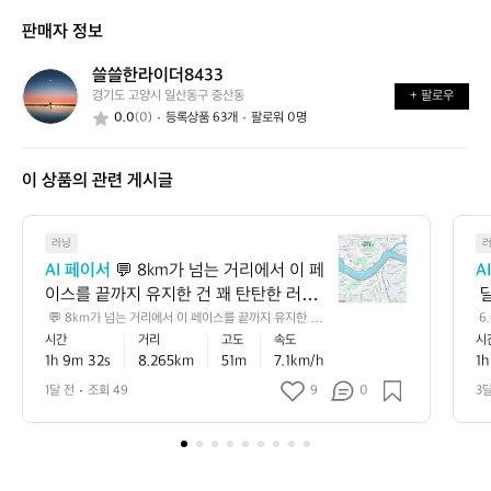
신
는
가
판매자 정보
가
어
능
요?
떤
할
쓸쓸한라이더8433
쓸
가
까
경기도 고양시 일산동구 중산동
+ 팔로우
쓸
요?
요?
0.0
(0)
등록상품 63개
팔로워 0명
한
라
이
이 상품의 관련 게시글
더
8
4
💬
3
러닝
8
3
AI 페이서
 💬 8km가 넘는 거리에서 이 페
A
k
이스를 끝까지 유지한 건 꽤 탄탄한 러닝
 
m
이에요 🏃‍♂️ 평지 기준으로는 초급과 중급
로
 💬 8km가 넘는 거리에서 이 페이스를 끝까지 유지한 건
 6
가
 꽤 탄탄한 러닝이에요 🏃‍♂️ 평지 기준으로는 초급과 중급
5
시간
거리
고도
속도
시
 사이, 러닝에 잘 적응해 가는 안정적인 흐
께
넘
 사이, 러닝에 잘 적응해 가는 안정적인 흐름으로 볼 수 있
서
1h 9m 32s
8.265km
51m
7.1km/h
1h
름으로 볼 수 있고, 누적 상승고도도 있어
 
는
고, 누적 상승고도도 있어서 실제 체감은 숫자보다 더 알찼
 
을 가능성이 큽니다 📈 💡 다음에는 초반 1~2km만 살짝
거
간
서 실제 체감은 숫자보다 더 알찼을 가능
 
1달 전
조회 49
9
0
3
 여유 있게 시작하고 후반에 리듬을 올려보면, 같은 거리에
리
성이 큽니다 📈 💡 다음에는 초반 1~2km
으
서도 더 안정적인 페이스 감각을 만들기 좋아요 ✅
에
만 살짝 여유 있게 시작하고 후반에 리듬
어
서
을 올려보면, 같은 거리에서도 더 안정적
이
인 페이스 감각을 만들기 좋아요 ✅