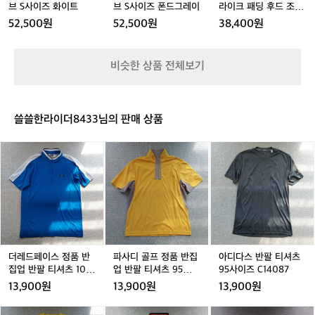
-
S
J
브
브
브
브
브
이
브 S사이즈 화이트
브 S사이즈 폰드그레이
라이크 패딩 후드 조끼
준
J
-
U
S
S
S
S
S
크
S
WS-VEP-PD57
으
52,500원
52,500원
38,400원
U
J
A
사
사
사
사
사
패
로
W
U
-
이
이
이
이
이
딩
는
-
W
W
즈
즈
즈
즈
즈
후
초
비슷한 상품 전체보기
P
-
F
화
화
폰
화
폰
드
급
D
P
3
이
이
드
이
드
조
과
4
D
1
트
트
그
트
그
끼
중
1
1
0
레
레
W
급
쓸쓸한라이더8433님의 판매 상품
0
이
이
S
사
-
이,
더
파
아
V
러
레
사
디
E
닝
드
디
다
P
에
페
골
스
-
잘
이
프
반
P
적
스
정
팔
D
응
정
품
티
5
해
품
반
셔
7
가
반
집
츠
더레드페이스 정품 반
파사디 골프 정품 반집
아디다스 반팔 티셔츠
는
집
업
9
집업 반팔 티셔츠 100
업 반팔 티셔츠 95사이
95사이즈 C14087
안
업
반
5
사이즈 C14089
즈 C14088
13,900원
13,900원
13,900원
정
반
팔
사
적
팔
티
이
나
잭
게