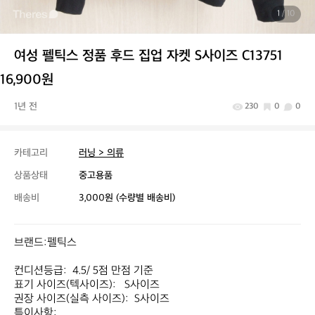
1
/ 10
여성 펠틱스 정품 후드 집업 자켓 S사이즈 C13751
16,900원
1년 전
230
0
0
카테고리
러닝 > 의류
상품상태
중고용품
배송비
3,000원 (수량별 배송비)
브랜드:펠틱스

컨디션등급:  4.5/ 5점 만점 기준

표기 사이즈(텍사이즈):   S사이즈

권장 사이즈(실측 사이즈):  S사이즈

특이사항:
