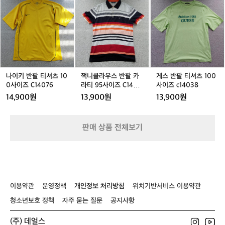
인
티
셔
즈
이
니
스
흐
셔
츠
C
키
클
반
름
츠
9
1
반
라
팔
으
1
5
4
팔
우
티
로
0
사
0
티
스
셔
볼
0
이
8
셔
반
츠
수
사
즈
7
츠
팔
1
있
이
C
1
카
0
나이키 반팔 티셔츠 10
잭니클라우스 반팔 카
게스 반팔 티셔츠 100
고,
즈
1
0
라
0
0사이즈 C14076
라티 95사이즈 C1405
사이즈 c14038
누
C
4
0
티
사
3
적
14,900원
13,900원
13,900원
1
0
사
9
이
상
4
8
이
5
즈
승
0
8
즈
사
c
고
판매 상품 전체보기
8
C
이
1
도
9
1
즈
4
도
4
C
0
있
0
1
3
어
7
4
8
서
6
0
실
이용약관
운영정책
개인정보 처리방침
위치기반서비스 이용약관
5
제
3
청소년보호 정책
자주 묻는 질문
공지사항
체
감
은
(주) 데얼스