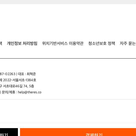
이
것
이
바
로
픽
시
(F
책
개인정보 처리방침
위치기반서비스 이용약관
청소년보호 정책
자주 묻는
i
x
e
d
G
7-02263 | 대표 : 최혁준
e
 2022-서울서초-1384호
a
 서초대로46길 74, 5층
r),
| 문의/제휴 : help@theres.co
그
리
고
그
안
에
서
개
하기
결제하기