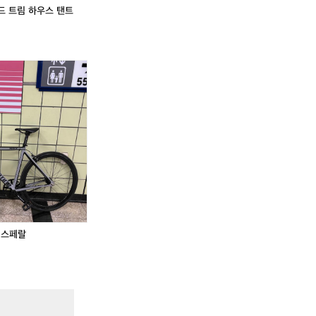
많
스
스
드 트림 하우스 탠트
이
탠
탠
.
내
트
트
림
미
미
내
사
사
픽
픽
고
용
용
시
시
가
판
판
언
언
능)
매
매
노
노
운
운
샤
샤
크
크
팔
팔
아
아
요
요
프
프
론
론
트
트
디스페랄
8
8
8
8
림
림
급
급
처
처
.