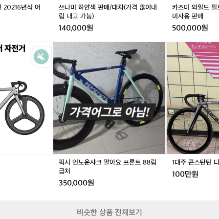
1
많
1
많
스
전
20216년식 어
쓰나미 하얀색 판매/대차(가격 많이내
카즈미 와일드 필
6
이
6
이
탠
림 내고 가능)
미사용 판매
거
년
내
년
내
트
브
140,000원
500,000원
식
림
식
림
미
레
어
내
어
내
사
이
픽
픽
1
베
고
베
고
용
크
시
시
대
인
가
인
가
판
대
언
언
주
능)
능)
매
신
노
노
콘
다
운
운
스
리
샤
샤
탄
근
크
크
틴
육
팔
팔
디
으
아
아
스
로
요
요
페
속
프
프
랄
도
론
론
를
트
트
픽시 언노운샤크 팔아요 프론트 88림
1대주 콘스탄틴 
제
8
8
급처
어
100만원
8
8
350,000원
하
림
림
는
급
급
세
처
처
계
비슷한 상품 전체보기