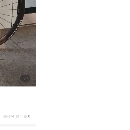
1
/ 2
814
1
0