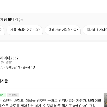
 채팅 보내기
제
택
직
?
제품 상태는 어떤가요?
택배 거래 가능할까요?
직거래 하시나요
품
배
거
상
거
래
태
래
하
는
가
시
어
능
나
떤
할
요?
라이더2532
가
까
광주시 오전리
요?
요?
(0)
등록상품 1개
팔로워 0명
게시글
픽
스토리
사이클링
시
 콘스탄틴 바이크  페달을 멈추면 곧바로 멈춰버리는 자전거. 브레이크 
의
으로 속도를 제어하는 세계. 이것이 바로 픽시(Fixed Gear), 그리고