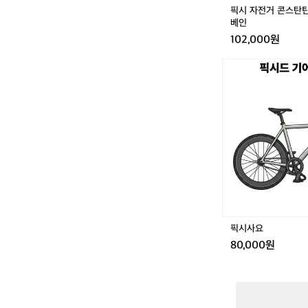
1
픽시 자전거 콘스탄틴 
6
베인
년
102,000원
식
어
픽
베
시
인
사
요
픽시사요
80,000원