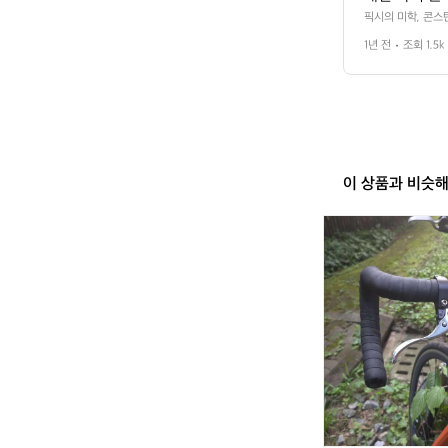
 그 안에서 
픽시의 미학, 콘스
어하는 세계. 이것이
이다.  콘스
1년 전
조회 1.5k
틴(CONSTANTI
 표현하는 속
 속도, 움직이는 미
rd는 픽시 초보자
콘스탄틴의 대표
인 모두를 잡았고,
킨다. 특히 
 디자인도 한몫한다
잡았고, Be
험을 제공한다.  
이고 강성은 키웠다
 즐겁게 만들
약하자면, "가볍고 
된 한정판 컬
콘스탄틴인가?  픽
이 상품과 비슷
하고, 빠르다
 콘스탄틴은 이 모
 설계.  픽시를 
 줄이고 강성
픽
이더의 개성 – 콘
화하고, 민첩
게 할 단 한 대의 
시
히 스펙이 아니
자
전
픽시는 '나만
거
타일도 중요하
콘
 고급 소재,
스
에게도 부담 
탄
더의 개성 –
틴
에서 당신을 
2
0
2