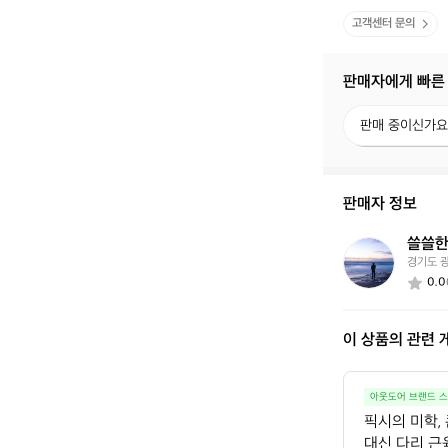
고객센터 문의
판매자에게 빠른
판
판매 중이신가요
매
중
이
신
판매자 정보
가
요?
쓸쓸한
쓸
경기도 
쓸
0.0
한
라
이
이 상품의 관련 
더
2
5
3
아웃도어 브랜드 
2
픽시의 미학,
대신 다리 근육