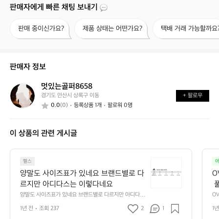
판매자에게 빠른 채팅 보내기
판
제
택
판매 중이신가요?
제품 상태는 어떤가요?
택배 거래 가능할까요
매
품
배
중
상
거
이
태
래
신
는
가
판매자 정보
가
어
능
요?
떤
할
멋있는골퍼8658
멋
가
까
경기도 안산시 상록구 이동
+ 팔로우
있
요?
요?
0.0
(0)
등록상품 1개
팔로워 0명
는
골
퍼
이 상품의 관련 게시글
8
6
5
양
8
헬스
아
말
양말도 사이즈표가 있네요 브랜드별로 다
O
도
르지만 아디다스는 이렇다네요
 
사
 
양말도 사이즈표가 있네요 브랜드별로 다르지만 아디다스
O
이
는 이렇다네요
 
를
즈
1년 전
조회 237
2
1
1년
포
테
표
 