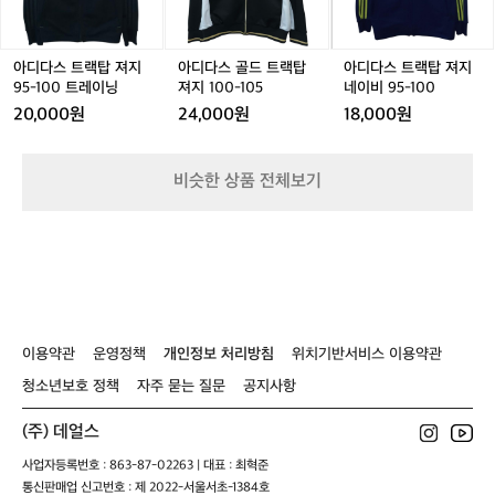
랙
랙
드
랙
드
랙
 
탑
탑
트
탑
트
탑
게
져
져
랙
져
랙
져
이
지
지
탑
지
탑
지
아디다스 트랙탑 져지
아디다스 골드 트랙탑
아디다스 트랙탑 져지
과
9
9
져
9
져
네
9
95-100 트레이닝
져지 100-105
네이비 95-100
5
5
지
5
지
이
5
위
20,000원
24,000원
18,000원
-
-
1
-
1
비
-
조
1
1
0
1
0
9
1
서
0
0
0
0
0
5
계
비슷한 상품 전체보기
0
0
-
0
-
-
을
트
트
1
트
1
1
래
레
레
0
레
0
0
 
이
이
5
이
5
0
닝
닝
닝
직
 
어
하
이용약관
운영정책
개인정보 처리방침
위치기반서비스 이용약관
 
청소년보호 정책
자주 묻는 질문
공지사항
다
a
(주) 데얼스
A"
사업자등록번호 : 863-87-02263 | 대표 : 최혁준
통신판매업 신고번호 : 제 2022-서울서초-1384호