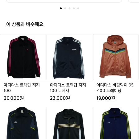
가
 
이
오버
있
 
포
네
오
 
요
이 상품과 비슷해요
 
대
브
닌
류
랜
먼
아
아
아
아
아
아
핑
의
드
디
디
디
디
디
디
테
별
의
다
다
다
다
다
다
 
로
순
착
스
스
스
스
스
스
다
과
절
트
트
트
트
트
바
르
려
랙
랙
랙
랙
랙
람
먼
 
지
탑
탑
탑
탑
탑
막
그
웨
만
져
져
져
져
져
이
 
 
아
지
지
지
지
지
9
음
아디다스 트랙탑 져지
아디다스 트랙탑 져지
아디다스 바람막이 95
의
디
는
1
1
1
1
1
5
1
100
100 L 저지
-100 트레이닝
다
육
포
0
0
0
0
0
-
20,000원
23,000원
19,000원
스
 
해
0
0
0
0
0
1
인
는
 
L
L
0
라
아
아
아
아
아
아
이
저
저
0
다
과
디
디
디
디
디
디
렇
기
지
지
트
상
다
다
다
다
다
다
다
 
레
스
스
스
스
스
스
버
네
핑
이
트
트
골
트
골
트
 "
요
 
닝