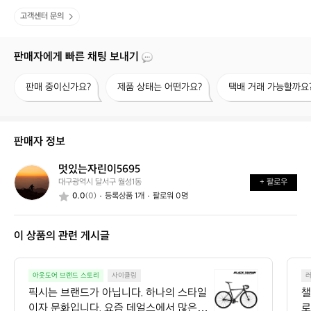
고객센터 문의
판매자에게 빠른 채팅 보내기
판
제
택
판매 중이신가요?
제품 상태는 어떤가요?
택배 거래 가능할까요
매
품
배
중
상
거
이
태
래
신
는
가
판매자 정보
가
어
능
요?
떤
할
멋있는자린이5695
멋
가
까
대구광역시 달서구 월성1동
+ 팔로우
있
요?
요?
0.0
(0)
등록상품 1개
팔로워 0명
는
자
린
이 상품의 관련 게시글
이
5
6
픽
9
아웃도어 브랜드 스토리
사이클링
시
5
픽시는 브랜드가 아닙니다. 하나의 스타일
챌
는
이자 문화입니다. 요즘 데얼스에서 많은
로