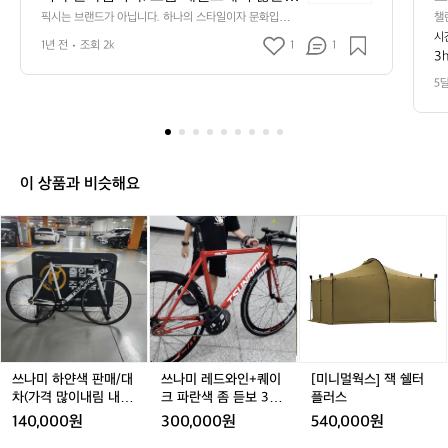
브
 관심을 받고 있는 ‘픽시’. 그런데 종종 “픽
바
픽시는 브랜드가 아닙니다. 하나의 스타일이자 문화입니
챌
랜
다. 요즘 데얼스에서 많은 관심을 받고 있는 ‘픽시’. 그런데
 
시
시 브랜드 자전거 있나요?”라는 질문을 받
현
드
1년 전
조회 2k
1
1
 종종 “픽시 브랜드 자전거 있나요?”라는 질문을 받습니다. 
서
3
습니다. 사실 ‘픽시(Pixie)’는 특정 브랜드
디
가
사실 ‘픽시(Pixie)’는 특정 브랜드가 아니라, ‘픽스드 기어
괜
 바이크(Fixed Gear Bike)’, 즉 고정기어 자전거를 뜻하는 
아
슬
가 아니라, ‘픽스드 기어 바이크(Fixed Gea
 
5
용어입니다.  기어 변속이 없고, 페달이 바퀴와 직결되어
쪽
닙
r Bike)’, 즉 고정기어 자전거를 뜻하는 용
워
 있는 구조. 브레이크 없이도 다리 힘으로 멈추는 방식. 이
듯
니
어입니다.  기어 변속이 없고, 페달이 바퀴
이
 단순하지만 직관적인 매커니즘은 도심에서 더욱 빛을 발
다!
다.
하며, 거리의 감성을 즐기는 이들에게 매력적으로 다가옵
와 직결되어 있는 구조. 브레이크 없이도
뚝
하
니다.  픽시는 단순한 이동 수단이 아니라, 스스로의 취향
 다리 힘으로 멈추는 방식. 이 단순하지만
 
나
과 태도를 드러내는 한 형태입니다. 그래서인지 전 세계에
이 상품과 비슷해요
 직관적인 매커니즘은 도심에서 더욱 빛을 
서 다양한 픽시 브랜드들이 각자의 철학과 디자인으로 이
의
 장르를 해석하고 있습니다.  ENGINE11은 로스앤젤레스
발하며, 거리의 감성을 즐기는 이들에게
스
쓰
쓰
쓰
쓰
쓰
[미
 스트릿 컬처를 기반으로 감각적인 컬러와 강한 퍼포먼스
타
 매력적으로 다가옵니다.  픽시는 단순한
를 겸비한 프레임을 선보이며 레이서들과 크루들 사이에서 
나
나
나
나
나
니
일
입지를 다졌고,  콘스탄틴(CONSTANTINE)은 세련된 그
 이동 수단이 아니라, 스스로의 취향과 태
미
미
미
미
미
멀
이
래픽과 부드러운 주행감, 뛰어난 밸런스로 국내 픽시 씬에
하
도를 드러내는 한 형태입니다. 그래서인지 
하
레
하
레
웍
서 꾸준한 사랑을 받고 있습니다.  블랙타이판(BLACK TY
자
얀
얀
드
얀
드
스]
전 세계에서 다양한 픽시 브랜드들이 각자
PHOON)은 대담한 디자인과 합리적인 가격대를 앞세워
문
색
색
와
색
와
잭
 개성을 중시하는 라이더들의 선택을 받고 있으며,  쓰나미
의 철학과 디자인으로 이 장르를 해석하고 
화
판
(TSUNAMI)는 심플한 디자인과 넓은 색상 선택지로 입문
판
인
판
인
쉘
있습니다.  ENGINE11은 로스앤젤레스 스
입
자부터 베테랑까지 폭넓은 층을 아우릅니다.  그리고 언노
매/
매/
+퀘
매/
+퀘
터
니
트릿 컬처를 기반으로 감각적인 컬러와 강
운(UNKNOWN)은 미니멀한 실루엣과 탄탄한 설계로 해
대
대
이
대
이
플
쓰나미 하얀색 판매/대
쓰나미 레드와인+퀘이
[미니멀웍스] 잭 쉘터
외 픽시 씬에서 두각을 나타낸 브랜드로, 기술과 디자인의
다.
한 퍼포먼스를 겸비한 프레임을 선보이며
차
차
크
차
크
러
차(가격 많이내림 내고
크 파란색 좀 듣보 30
플러스
 균형이 돋보입니다.  브랜드는 다 달라도, 철학은 하나. 픽
요
 레이서들과 크루들 사이에서 입지를 다졌
(가
(가
파
(가
파
스
가능)
~40에 팜
시는 결국 스스로를 표현하는 방식이며, 당신의 라이딩이
140,000원
300,000원
540,000원
즘
격
격
란
격
란
 가장 멋질 수 있는 형태입니다.
고,  콘스탄틴(CONSTANTINE)은 세련된
데