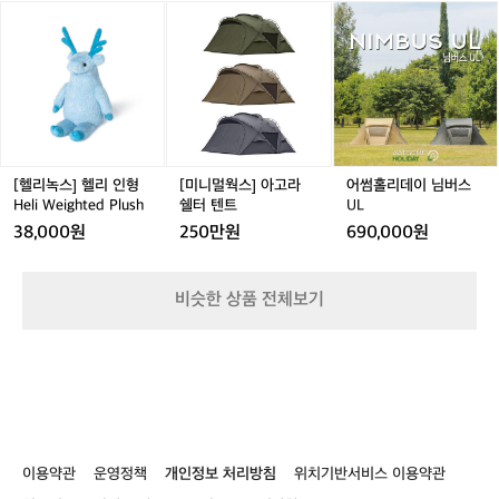
많
많
색
많
색
 그래픽과 부드러운 주행감, 뛰어난 밸런
[헬
[미
어
얼
이
이
좀
이
좀
리
니
썸
스로 국내 픽시 씬에서 꾸준한 사랑을 받
스
내
내
듣
내
듣
녹
멀
홀
에
고 있습니다.  블랙타이판(BLACK TYPHO
림
림
보
림
보
스]
웍
리
서
ON)은 대담한 디자인과 합리적인 가격대
내
내
3
내
3
헬
스]
데
많
를 앞세워 개성을 중시하는 라이더들의 선
고
고
0
고
0
리
아
이
은
가
가
~
가
~
택을 받고 있으며,  쓰나미(TSUNAMI)는
인
고
님
관
능)
능)
4
능)
4
 심플한 디자인과 넓은 색상 선택지로 입
형
라
버
심
0
0
H
쉘
스
문자부터 베테랑까지 폭넓은 층을 아우릅
[헬리녹스] 헬리 인형
[미니멀웍스] 아고라
어썸홀리데이 님버스
을
에
에
e
터
U
Heli Weighted Plush
쉘터 텐트
UL
니다.  그리고 언노운(UNKNOWN)은 미
받
팜
팜
l
텐
L
고
니멀한 실루엣과 탄탄한 설계로 해외 픽시 
38,000원
250만원
690,000원
i
트
있
씬에서 두각을 나타낸 브랜드로, 기술과
W
는
 디자인의 균형이 돋보입니다.  브랜드는
e
‘픽
비슷한 상품 전체보기
 다 달라도, 철학은 하나. 픽시는 결국 스스
i
시’.
로를 표현하는 방식이며, 당신의 라이딩이 
g
그
h
가장 멋질 수 있는 형태입니다.
런
t
데
e
종
d
종
P
“픽
l
시
이용약관
운영정책
개인정보 처리방침
위치기반서비스 이용약관
u
브