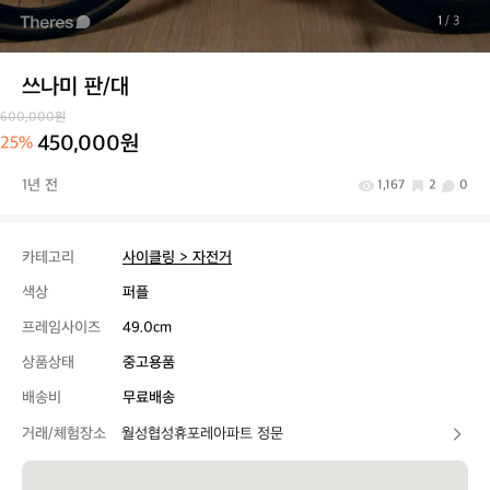
1
/ 3
쓰나미 판/대
600,000원
450,000원
25%
1년 전
1,167
2
0
카테고리
사이클링 > 자전거
색상
퍼플
프레임사이즈
49.0cm
상품상태
중고용품
배송비
무료배송
거래/체험장소
월성협성휴포레아파트 정문