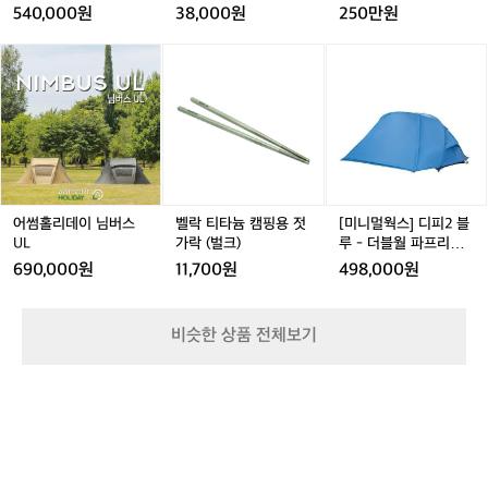
 
스
l
텐
540,000원
38,000원
250만원
 
방
i
트
 가
가
W
어
어
벨
어
[미
아
e
래
 어
썸
썸
락
썸
니
i
므
홀
홀
티
홀
멀
g
리
리
타
리
웍
 
h
데
데
늄
데
스]
바
t
이
이
캠
이
디
 
e
님
님
핑
님
피
런
d
버
버
용
버
2
P
입
스
스
젓
스
블
어썸홀리데이 님버스
벨락 티타늄 캠핑용 젓
[미니멀웍스] 디피2 블
l
문
U
U
가
U
루
UL
가락 (벌크)
루 - 더블월 파프리카
u
L
L
락
L
-
L
원
DP 2
690,000원
11,700원
498,000원
s
(벌
더
 
h
크)
블
 
월
부
비슷한 상품 전체보기
파
점
프
있
리
3
카
D
 
P
 
2
잡