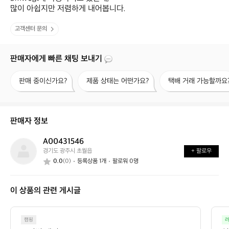
많이 아쉽지만 저렴하게 내어봅니다.
고객센터 문의
판매자에게 빠른 채팅 보내기
판
제
택
판매 중이신가요?
제품 상태는 어떤가요?
택배 거래 가능할까요
매
품
배
중
상
거
이
태
래
신
는
가
판매자 정보
가
어
능
요?
떤
할
A00431546
A
가
까
경기도 광주시 초월읍
+ 팔로우
0
요?
요?
0.0
(0)
등록상품 1개
팔로워 0명
0
4
3
이 상품의 관련 게시글
1
5
4
6
캠핑