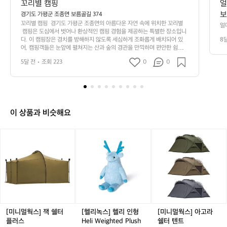
꼬리별 캠핑
얼
보
경기도 가평군 조종면 보름골길 374
꼬리별 캠핑  경기도 가평군 조종면의 아름다운 자연 속에 위치한 꼬리별
 
얼
 캠핑은 도심에서 벗어나 환상적인 캠핑 경험을 제공하는 특별한 장소입니
 
오
다. 이 캠핑장은 경치를 방해하지 않도록 세심하게 조화롭게 배치되어 있
8
엣
드
어, 캠핑객들은 눈앞에 펼쳐지는 산과 숲의 경관을 만끽하며 편안한 쉼을
은 
 누릴 수 있습니다. 꼬리별 캠핑은 다양한 캠핑 옵션이 마련되어 있어 초보
 것
전
5달 전
조회 223
0
0
 캠퍼부터 전문가까지 모두 즐길 수 있습니다. 고급스러운 글램핑 시설과
이
 
 넓은 텐트 사이트가 준비되어 있어 가족 단위의 방문객들도 부담 없이 지
 
낼 수 있습니다. 또한 깨끗한 화장실과 샤워시설, 그리고 무료로 이용할 수
이
 뒤
 있는 바베큐 시설까지 갖춰져 있어 편리함을 더합니다. 자연 속에서의 힐
강
록
링을 원하는 분들에게 최적의 선택지입니다.  주변에는 다양한 액티비티도
 
번
 있어, 동물원 방문, 물놀이, 산악 자전거 등 다채로운 경험을 추가할 수 있
사
이 상품과 비슷해요
습니다. 특히, 계곡 물소리와 함께 즐기는 밤하늘의 별빛은 로맨틱한 감성
리
문
을 자아내어 사랑하는 이와의 특별한 추억을 만들어 줄 것입니다. 접근이
화
E
 용이한 위치에도 불구하고 자연환경을 온전히 느낄 수 있는 꼬리별 캠핑은 
 생
[미
[헬
[미
관
많지 않은 보물 같은 곳입니다. 주말에는 가족과의 캠프, 친구들과의 만남
선
니
리
니
을 통해 소중한 시간을 보낼 수 있는 곳으로 인기 있는 장소입니다. 인기 정
 
궁
멀
녹
멀
도: ★★★★☆
름
 
웍
스]
웍
호
리
스]
헬
스]
 
해 
잭
리
아
로
제
쉘
인
고
 
 
터
형
라
턱
금
플
H
쉘
[미니멀웍스] 잭 쉘터
[헬리녹스] 헬리 인형
[미니멀웍스] 아고라
움 
성
러
e
터
장
플러스
Heli Weighted Plush
쉘터 텐트
면