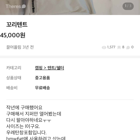
1
/ 3
꼬리텐트
45,000원
끌어올림 3년 전
1,577
8
0
카테고리
캠핑 > 텐트/쉘터
상품상태
중고용품
배송비
무료배송
작년에 구매했어요

구매해서 지퍼만 열어봤는데

다시 팔아야하네요ㅜㅜ

사이즈는 l이구요. 

우레탄창포함입니다.

bmw6gt에 사용하려고 샀는데,
