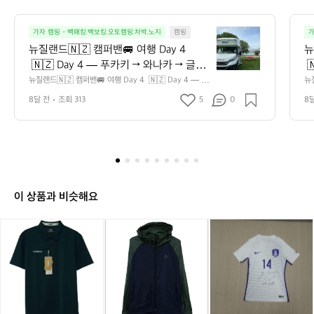
6
3
뉴
1
가자 캠핑 - 백패킹.백보킹.오토캠핑.차박.노지
캠핑
가
질
뉴질랜드🇳🇿 캠퍼밴🚐 여행 Day 4 
뉴
랜
 🇳🇿 Day 4 — 푸카키 → 와나카 → 글렌
 
드
두베이  아침 일찍 오마라마로 이동해 Hot 
스
뉴질랜드🇳🇿 캠퍼밴🚐 여행 Day 4  🇳🇿 Day 4 — 푸
뉴질
🇳🇿
카키 → 와나카 → 글렌두베이  아침 일찍 오마라마로 이동
 
Tubs Omarama에서 하루를 시작했습니
어
캠
8달 전
조회 313
5
0
8
해 Hot Tubs Omarama에서 하루를 시작했습니다. 작은
 
다. 작은 연못을 바라보며 프라이빗하게
을
퍼
 연못을 바라보며 프라이빗하게 즐기는 온탕과 사우나는
아
 그야말로 힐링 그 자체였어요. 흐리고 살짝 쌀쌀한 날씨
밴
u
 즐기는 온탕과 사우나는 그야말로 힐링
 
 덕분에 따뜻한 물 속에 몸을 담그는 시간이 더욱 기분 좋
 
🚐
 그 자체였어요. 흐리고 살짝 쌀쌀한 날씨
 
게 느껴졌습니다. 샤워실은 리셉션 건물에 따로 있어, 입욕 
로
여
 덕분에 따뜻한 물 속에 몸을 담그는 시간
라
후 바로 씻고 싶다면 환복용 옷과 샤워 용품을 미리 챙겨가
곤
행
는 것을 추천드려요.  배고픔을 달래기 위해 근처 Boots &
인
이 더욱 기분 좋게 느껴졌습니다. 샤워실
더
D
 Jandal로 향했습니다. 점심시간이라 여유롭게 맥주를 즐
는
은 리셉션 건물에 따로 있어, 입욕 후 바로
다
a
기는 어르신들이 보이던 편안한 분위기였어요. 이날도 클
 
이 상품과 비슷해요
 씻고 싶다면 환복용 옷과 샤워 용품을 미
 
램차우더를 주문했는데… 여기서 드디어 인생 클램차우더
 
y
를 만났습니다! 함께 먹은 오픈 스테이크 샌드위치도 아주
씨
리 챙겨가는 것을 추천드려요.  배고픔을
4
고
(새
(새
네
(새
네
(1
 좋았어요. 식사 후에는 바로 옆 주유소에서 디젤을 꽉 채
 
🇳🇿
 달래기 위해 근처 Boots & Jandal로 향했
좋
워 캠핑카까지 든든하게 준비 완료!  ⸻  🚐 와나카 이
천
상
상
파
상
파
0
D
동 그리고 벌금… 약 30분 이동해 Pembroke Park Free
람
습니다. 점심시간이라 여유롭게 맥주를 즐
여
품)
품)
여
품)
여
0)
a
 Parking에 주차했는데, 쇼핑을 마치고 돌아오니 와이퍼에 
하
네
기는 어르신들이 보이던 편안한 분위기였
네
름
네
름
나
어
불길하게 펄럭이는 종이 한 장… 캠핑카 금지 구역이었는
그
y
파
파
용
파
용
이
어요. 이날도 클램차우더를 주문했는데…
 
지 벌금 NZD 100(한화 8만원 정도)이 부과되어 있더라구
 
4
반
반
바
반
바
키
요. 앱으로 바로 납부하며 “주차 표지판은 무조건 두 번 확
 
 여기서 드디어 인생 클램차우더를 만났습
간
—
팔
인하자”는 교훈을 얻었습니다.  ⸻  👟 와나카 중심가
팔
람
팔
람
1
여
니다! 함께 먹은 오픈 스테이크 샌드위치
 
푸