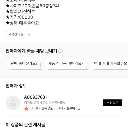
★소재:라벨첨부

★사이즈:100(반품60총장74)

★칼라:사진첨부 

★가격:80000

★상태:매우좋아요
고객센터 문의
판매자에게 빠른 채팅 보내기
판
제
택
판매 중이신가요?
제품 상태는 어떤가요?
택배 거래 가능할까요
매
품
배
중
상
거
이
태
래
신
는
가
판매자 정보
가
어
능
요?
떤
할
A00937631
A
가
까
경기도 고양시 일산동구 백석1동
+ 팔로우
0
요?
요?
5.0
(1)
등록상품 300개
팔로워 5명
0
9
3
이 상품의 관련 게시글
7