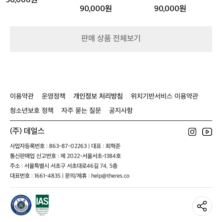
50,000원
 와나카 호수 근처 캠핑장에 체크인했습니
 
0
5
니
90,000원
90,000원
다. 드넓게 펼쳐진 호수와 초저녁 특유의
e
다.
 선선함, 잔잔한 물결 소리가 어우러져 하
 
작
루를 아주 평화롭게 마무리할 수 있었습니
품
은
판매 상품 전체보기
연
다.  저녁은 닭볶음탕으로 매운맛 충전!🍗  
도
못
뉴질랜드의 자연 속에서 온탕·맛집·아웃
 
을
도어 쇼핑·캠핑까지 완벽하게 채워진 Day 
인
바
4였습니다.  + 한국과 다르게 순수 자연 지
간
라
형이 많아서인지 산악 자전거를 많이 타더
 
보
이용약관
운영정책
개인정보 처리방침
위치기반서비스 이용약관
라구요🚵  Hot Tubs Omarama https://m
정
며
aps.app.goo.gl/eCrck5oRHjfDrmdS9?g_s
프
 
청소년보호 정책
자주 묻는 질문
공지사항
라
t=ipc  Hampshire Holiday Parks - Glend
e
이
(주) 데얼스
hu Bay https://maps.app.goo.gl/UmbbS
리
빗
S36VmYMM2qX6?g_st=ipc
을
사업자등록번호 : 863-87-02263 | 대표 : 최혁준
하
 
통신판매업 신고번호 : 제 2022-서울서초-1384호
게
레
즐
주소 : 서울특별시 서초구 서초대로46길 74, 5층
로
기
대표번호 : 1661-4835 | 문의/제휴 : help@theres.co
는
은
온
이
탕
 
과
도