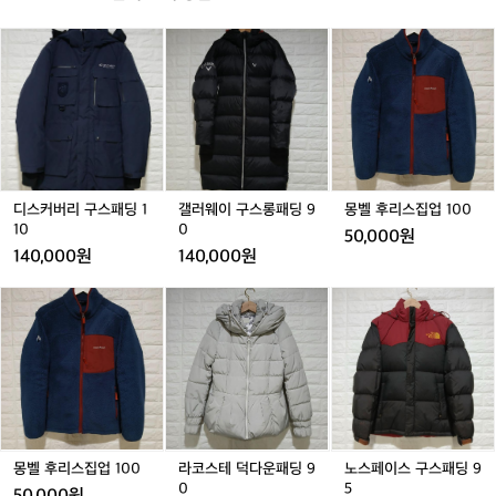
룽
룽
룽
🚵  Hot Tubs Omarama https://maps.app.goo.gl/eCr
친 
해
ebreaker(아이스브레이커) 매장으로 향했
 
ck5oRHjfDrmdS9?g_st=ipc  Hampshire Holiday Park
했
칩
칩
칩
H
습니다.  ⸻  🟩 Macpac – 뉴질랜드판 
디
갤
몽
s - Glendhu Bay https://maps.app.goo.gl/UmbbSS36
 
3
3
3
3
o
VmYMM2qX6?g_st=ipc
로
스
러
벨
파타고니아 느낌 현지 기후에 맞춰 설계된 
식
8
8
8
8
t
 
커
웨
후
실용적 제품들이 많아 여행 내내 사람들이 
0
0
0
T
자
버
이
리
g
g
g
g
입고 다니는 걸 많이 봤어요. 	•	
 
u
리
구
스
는
b
초경량 다운 재킷 	•	
대
구
스
집
 
s
견고한 하이킹 배낭 	•	
 
스
롱
업
O
로
방풍·방수 하드쉘  저는 한국 겨울용으로
패
패
1
m
정
딩
딩
0
 가볍고 따뜻한 후드 패딩 조끼를 구매했
디스커버리 구스패딩 1
갤러웨이 구스롱패딩 9
몽벨 후리스집업 100
a
포 
1
9
0
10
0
고, 선물용 모자와 여행용 워셔백도 챙겼
기
s:
50,000원
r
1
0
습니다.  ⸻  🧊 Icebreaker – 부드러
140,000원
140,000원
a
0
운 메리노 울의 매력 베이스레이어 중심의 
m
세
몽
라
노
a
기능성 의류로 유명한 브랜드답게 흡습·속
았
벨
코
스
에
건, 체온 조절 기능이 뛰어난 제품들이 많
컬
후
스
페
서
았습니다. 소재가 정말 부드러워 넥게이터 
 
리
테
이
하
겸 비니로 쓸 수 있는 멀티 아이템 하나와
합
스
덕
스
루
 200gsm 이너웨어를 구입했어요. 가볍지
의
집
다
구
를
업
운
스
만 따뜻해 장거리 여행에도 딱 맞는 느낌
다
시
1
패
패
작
이었습니다.  ⸻  ⛺ Hampshire Holid
에
0
딩
딩
했
몽벨 후리스집업 100
라코스테 덕다운패딩 9
노스페이스 구스패딩 9
ay Parks – Glendhu Bay 쇼핑을 마치고
 
0
9
9
0
5
습