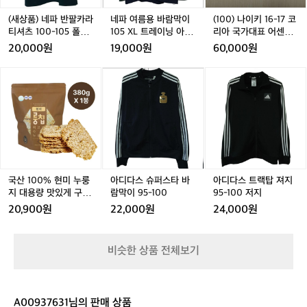
 산책 & 아웃도어 쇼핑 와나카는 작지만 아웃도어 문화가
 
카
카
막
카
막
6
카
도 아주 좋았어요. 식사 후에는 바로 옆 주
래
 깊게 스며 있는 도시입니다. 캠핑·하이킹 분위기가 자연스
즐
라
라
이
라
이
-
(새상품) 네파 반팔카라
네파 여름용 바람막이
(100) 나이키 16-17 코
럽게 느껴져 걷는 것만으로도 여행 감성이 가득해요. 마을
키
음
유소에서 디젤을 꽉 채워 캠핑카까지 든든
이
티
티
1
티
1
1
티셔츠 100-105 폴로
105 XL 트레이닝 아웃
리아 국가대표 어센틱
 곳곳의 매장을 둘러보다 Wools of Wānaka를 들렀지만,
가
→
하게 준비 완료!  ⸻  🚐 와나카 이동
드
셔
셔
0
셔
0
7
티 아웃도어
도어
저지
 소재가 다소 까슬해 가볍게 패스했습니다.  본격적으로 뉴
통
20,000원
19,000원
60,000원
와
츠
츠
5
츠
5
코
질랜드의 대표 아웃도어 브랜드들을 살펴보기 위해 Macp
습
 그리고 벌금… 약 30분 이동해 Pembrok
이
나
ac(맥팩)과 Icebreaker(아이스브레이커) 매장으로 향했습
 
1
1
X
1
X
리
1
e Park Free Parking에 주차했는데, 쇼핑
서
국
국
아
국
아
아
카
니다.  ⸻  🟩 Macpac – 뉴질랜드판 파타고니아 느낌
습
0
0
L
0
L
아
산
산
디
산
디
디
을 마치고 돌아오니 와이퍼에 불길하게 펄
 
→
 현지 기후에 맞춰 설계된 실용적 제품들이 많아 여행 내내 
0
0
트
0
트
국
1
1
다
1
다
다
1
사람들이 입고 다니는 걸 많이 봤어요. 	•	
쪽
글
럭이는 종이 한 장… 캠핑카 금지 구역이
 
-
-
레
-
레
가
-
초경량 다운 재킷 	•	견
크
0
0
스
0
스
스
렌
었는지 벌금 NZD 100(한화 8만원 정도)
 
1
1
이
1
이
대
1
고한 하이킹 배낭 	•	방
샤
0%
0%
슈
0%
슈
트
두
이 부과되어 있더라구요. 앱으로 바로 납
러
풍·방수 하드쉘  저는 한국 겨울용으로 가볍고 따뜻한 후드 
0
0
닝
0
닝
표
현
현
퍼
현
퍼
랙
베
패딩 조끼를 구매했고, 선물용 모자와 여행용 워셔백도 챙
본
5
5
아
5
아
어
5
부하며 “주차 표지판은 무조건 두 번 확인
좋
미
미
스
미
스
탑
이
겼습니다.  ⸻  🧊 Icebreaker – 부드러운 메리노 울
이
폴
폴
웃
폴
웃
센
하자”는 교훈을 얻었습니다.  ⸻  👟 와
 
누
누
타
누
타
져
의 매력 베이스레이어 중심의 기능성 의류로 유명한 브랜
이
아
로
로
도
로
도
틱
드답게 흡습·속건, 체온 조절 기능이 뛰어난 제품들이 많았
에
룽
룽
바
룽
바
지
나카 중심가 산책 & 아웃도어 쇼핑 와나카
 
국산 100% 현미 누룽
아디다스 슈퍼스타 바
아디다스 트랙탑 져지
침
티
티
어
티
어
저
습니다. 소재가 정말 부드러워 넥게이터 겸 비니로 쓸 수
질
지
지
람
지
람
9
지 대용량 맛있게 구운
람막이 95-100
95-100 저지
는 작지만 아웃도어 문화가 깊게 스며 있
일
체
아
 있는 멀티 아이템 하나와 200gsm 이너웨어를 구입했어
아
아
지
의
대
대
막
대
막
5
룽칩 380g
찍
는 도시입니다. 캠핑·하이킹 분위기가 자
움
20,900원
22,000원
24,000원
요. 가볍지만 따뜻해 장거리 여행에도 딱 맞는 느낌이었습
 
웃
웃
웃
용
용
이
용
이
-
오
니다.  ⸻  ⛺ Hampshire Holiday Parks – Glendhu 
카
연스럽게 느껴져 걷는 것만으로도 여행 감
운
도
도
도
량
량
9
량
9
1
Bay 쇼핑을 마치고 와나카 호수 근처 캠핑장에 체크인했
마
드
어
성이 가득해요. 마을 곳곳의 매장을 둘러
어
어
 
맛
맛
5
맛
5
0
습니다. 드넓게 펼쳐진 호수와 초저녁 특유의 선선함, 잔잔
 
라
비슷한 상품 전체보기
보다 Wools of Wānaka를 들렀지만, 소재
는
한 물결 소리가 어우러져 하루를 아주 평화롭게 마무리할
 
있
있
-
있
-
0
마
 수 있었습니다.  저녁은 닭볶음탕으로 매운맛 충전!🍗  뉴
쩍
가 다소 까슬해 가볍게 패스했습니다.  본
 
게
게
1
게
1
저
로
질랜드의 자연 속에서 온탕·맛집·아웃도어 쇼핑·캠핑까지
수
구
구
0
구
0
지
격적으로 뉴질랜드의 대표 아웃도어 브랜
데
이
 완벽하게 채워진 Day 4였습니다.  + 한국과 다르게 순수
치
운
운
0
운
0
동
 자연 지형이 많아서인지 산악 자전거를 많이 타더라구요
겨
드들을 살펴보기 위해 Macpac(맥팩)과 Ic
시
A00937631님의 판매 상품