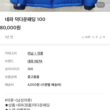
1
/ 4
네파 덕다운패딩 100
80,000원
1년 전
629
0
0
카테고리
러닝 > 의류
브랜드
네파 NEPA
상의사이즈
100
상품상태
중고용품
배송비
4,000원 (수량별 배송비)
#의류~(남성의류)

★상품:네파(정품)덕다운패딩 
