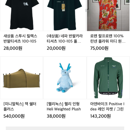
날
품
품
품)
품
품)
랄
씨
스
스
네
스
네
프
도
투
투
파
투
파
로
좋
시
시
반
시
반
렌
고
릴
릴
팔
릴
팔
1
기
렉
렉
카
렉
카
0
분
스
스
라
스
라
0%
새상품 스투시 릴렉스
(새상품) 네파 반팔카라
로렌 랄프로렌 100%
도
반
반
티
반
티
린
반팔티셔츠 100-105
티셔츠 100-105 폴로
린넨 플라워 미디 원피
좋
팔
팔
셔
팔
셔
넨
티 아웃도어
스 드레스 55사이즈 새
28,000원
20,000원
75,000원
았
티
티
츠
티
츠
플
상품
네
셔
셔
1
셔
1
라
[미
[헬
아
요
츠
츠
0
츠
0
워
니
리
덴
ㅋ
1
1
0
1
0
미
1
멀
녹
바
ㅋ
0
0
-
0
-
디
웍
스]
이
0
0
1
0
1
원
스]
헬
크
-
-
0
-
0
피
-
잭
리
P
1
1
5
1
5
스
1
쉘
인
o
0
0
폴
0
폴
드
터
형
s
5
5
로
5
로
레
5
플
H
i
[미니멀웍스] 잭 쉘터
[헬리녹스] 헬리 인형
아덴바이크 Positive I
티
티
스
러
e
t
플러스
Heli Weighted Plush
dea 레인 자켓 / 그린
아
아
5
스
l
i
540,000원
38,000원
143,200원
웃
웃
5
i
v
도
도
사
W
e
어
어
이