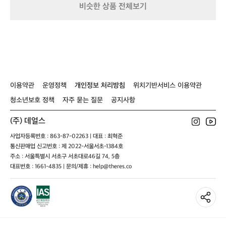
e
I
비슷한 상품 전체보기
즈
i
d
새
g
e
상
h
a
품
t
레
e
인
d
자
P
켓
l
/
이용약관
운영정책
개인정보 처리방침
위치기반서비스 이용약관
u
그
s
린
청소년보호 정책
자주 묻는 질문
공지사항
h
(주) 데얼스
사업자등록번호 : 863-87-02263 | 대표 : 최혁준
통신판매업 신고번호 : 제 2022-서울서초-1384호
주소 : 서울특별시 서초구 서초대로46길 74, 5층
대표번호 : 1661-4835 | 문의/제휴 : help@theres.co