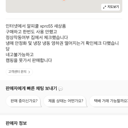
지도보기
인터넷에서 알피쿨 xpro55 새상품 

구매하고 한번도 사용 안했고 

정상작동여부 집에서 체크했습니다

냉매 안정화 및 냉장 냉동 영하권 떨어지는거 확인체크 다했습니
당

네고불가능하고 

캠핑을 못가서 판매합니다
고객센터 문의
판매자에게 빠른 채팅 보내기
판
제
택
판매 중이신가요?
제품 상태는 어떤가요?
택배 거래 가능할까요
매
품
배
중
상
거
이
태
래
신
는
가
판매자 정보
가
어
능