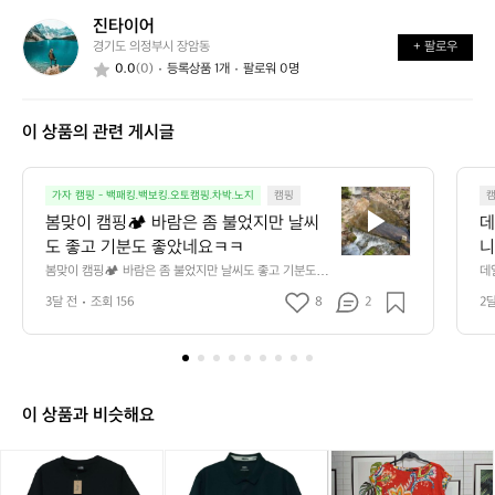
요?
떤
할
진타이어
진
가
까
경기도 의정부시 장암동
+ 팔로우
타
요?
요?
0.0
(0)
등록상품 1개
팔로워 0명
이
어
이 상품의 관련 게시글
봄
가자 캠핑 - 백패킹.백보킹.오토캠핑.차박.노지
캠핑
맞
봄맞이 캠핑🏕️ 바람은 좀 불었지만 날씨
데
이
도 좋고 기분도 좋았네요ㅋㅋ
니
캠
만
봄맞이 캠핑🏕️ 바람은 좀 불었지만 날씨도 좋고 기분도 좋
데
핑
았네요ㅋㅋ
단
3달 전
조회 156
8
2
2
🏕️
요 
바
람
은
좀
불
이 상품과 비슷해요
었
지
새
새
(새
새
(새
로
만
상
상
상
상
상
렌