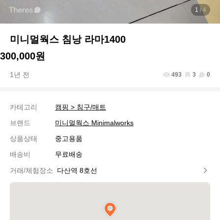
1
/ 4
미니멀웍스 침낭 라마1400
300,000원
1년 전
493
3
0
카테고리
캠핑 > 침구/매트
브랜드
미니멀웍스 Minimalworks
상품상태
중고용품
배송비
무료배송
거래/체험장소
다산역 8호선