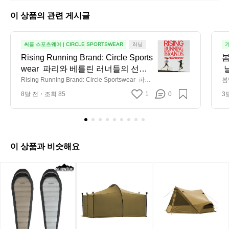
오
토
이 상품의 관련 게시글
캠
퍼
6
R
써클 스포츠웨어 | CIRCLE SPORTSWEAR
러닝
가
4
i
Rising Running Brand: Circle Sports
봄
9
s
wear  파리와 베를린 러너들의 선택
 
1
i
이 데얼스 사용자에게도 도착했습니
Rising Running Brand: Circle Sportswear  파리
봄
n
와 베를린 러너들의 선택이 데얼스 사용자에게도
 
g
다. 글로벌 러닝 큐레이션 계정 The P
8달 전
조회 85
1
0
3
 도착했습니다. 글로벌 러닝 큐레이션 계정 The P
R
urpose Company가 ‘지금 가장 주목
urpose Company가 ‘지금 가장 주목해야 할 러닝
u
 브랜드’로 써클 스포츠웨어를 소개했습니다. 지
해야 할 러닝 브랜드’로 써클 스포츠
n
속 가능성과 퍼포먼스를 동시에 추구하는 브랜드
웨어를 소개했습니다. 지속 가능성과 
n
의 철학, 로컬 생산과 미세 플라스틱 최소화, 의류
퍼포먼스를 동시에 추구하는 브랜드
i
 수선 프로그램까지 더해지며 유럽 러너들이 먼저 
반응하기 시작했습니다.  키제틱웍스가 수입, 유
n
이 상품과 비슷해요
의 철학, 로컬 생산과 미세 플라스틱
통 중인 써클 스포츠웨어는 이제 한국 러너들에게
g
 최소화, 의류 수선 프로그램까지 더
도 새로운 기준을 제시합니다. 도시의 일상 러닝
B
[스
[미
[미
해지며 유럽 러너들이 먼저 반응하기 
부터 장거리 트레일 라닝까지, 써클의 미니멀하고 
r
노
니
니
가벼운 실루엣은 러닝을 하나의 라이프스타일로
시작했습니다.  키제틱웍스가 수입,
a
 확장시키는 힘을 갖고 있습니다.  트렌드가 아닌
우
멀
멀
n
 유통 중인 써클 스포츠웨어는 이제
 ‘다음 시대의 러닝 브랜드’를 찾고 있다면, 지금이 
라
웍
웍
d:
바로 써클을 경험할 순간입니다.  *해당 글은 The
 한국 러너들에게도 새로운 기준을
C
인]
스]
스]
 Purpose Company의 이미지를 사용하였습니다.
 제시합니다. 도시의 일상 러닝부터
i
이
잭
슈
 장거리 트레일 라닝까지, 써클의 미
r