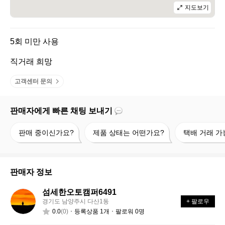
지도보기
5회 미만 사용

직거래 희망
고객센터 문의
판매자에게 빠른 채팅 보내기
판
제
택
판매 중이신가요?
제품 상태는 어떤가요?
택배 거래 가
매
품
배
중
상
거
이
태
래
신
는
가
판매자 정보
가
어
능
요?
떤
할
섬세한오토캠퍼6491
섬
가
까
경기도 남양주시 다산1동
+ 팔로우
세
요?
요?
0.0
(0)
등록상품 1개
팔로워 0명
한