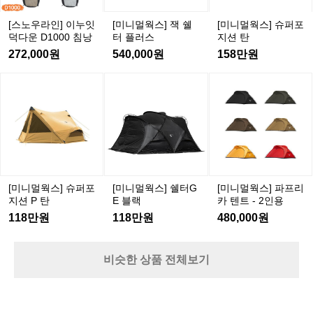
누
쉘
퍼
니멀하고 가벼운 실루엣은 러닝을 하
c
잇
터
포
[스노우라인] 이누잇
[미니멀웍스] 잭 쉘
[미니멀웍스] 슈퍼포
l
나의 라이프스타일로 확장시키는 힘
덕
플
지
덕다운 D1000 침낭
터 플러스
지션 탄
e
을 갖고 있습니다.  트렌드가 아닌 ‘다
다
러
션
S
272,000원
540,000원
158만원
음 시대의 러닝 브랜드’를 찾고 있다
p
운
스
탄
면, 지금이 바로 써클을 경험할 순간
o
D
[미
[미
[미
r
입니다.  *해당 글은 The Purpose Co
1
니
니
니
t
0
mpany의 이미지를 사용하였습니다.
멀
멀
멀
s
0
웍
웍
웍
w
0
e
스]
스]
스]
침
a
슈
쉘
파
낭
r
퍼
터
프
파
G
포
리
[미니멀웍스] 슈퍼포
[미니멀웍스] 쉘터G
[미니멀웍스] 파프리
리
E
지
카
지션 P 탄
E 블랙
카 텐트 - 2인용
와
블
션
텐
118만원
118만원
480,000원
베
랙
P
트
를
탄
-
린
2
비슷한 상품 전체보기
러
인
너
용
들
의