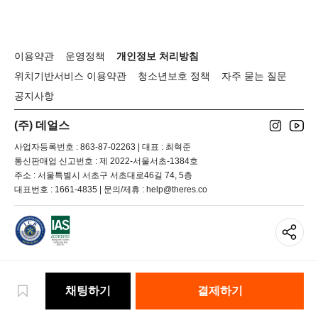
선
택
이
데
이용약관
운영정책
개인정보 처리방침
얼
위치기반서비스 이용약관
청소년보호 정책
자주 묻는 질문
스
공지사항
사
용
(주) 데얼스
자
에
사업자등록번호 : 863-87-02263 | 대표 : 최혁준
게
통신판매업 신고번호 : 제 2022-서울서초-1384호
도
주소 : 서울특별시 서초구 서초대로46길 74, 5층
도
대표번호 : 1661-4835 | 문의/제휴 : help@theres.co
착
했
습
니
다.
글
채팅하기
결제하기
로
벌