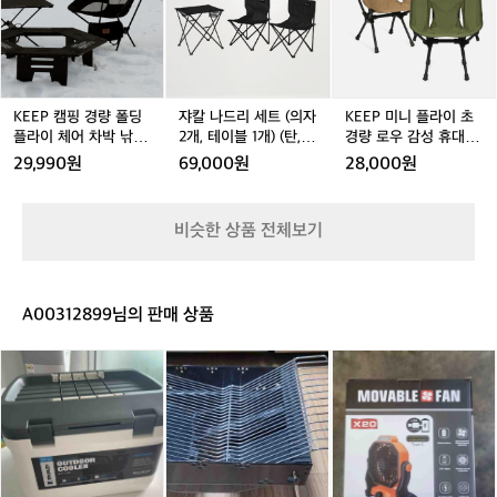
쿠
퍼
팜
P
드
드
P
션
쏙
은
캠
리
리
미
캠
체
가
핑
세
세
니
핑
어
족
경
트
트
플
베
경
단
량
(의
(의
라
개
량
위
폴
자
자
이
KEEP 캠핑 경량 폴딩
쟈칼 나드리 세트 (의자
KEEP 미니 플라이 초
접
의
딩
2
2
초
플라이 체어 차박 낚시
2개, 테이블 1개) (탄,
경량 로우 감성 휴대용
이
방
플
개,
개,
경
피크닉 접이식 의자
블랙)
접이식 백패킹 BBQ 어
29,990원
69,000원
28,000원
식
문
라
테
테
량
린이 유아 아동 아이 아
휴
객
기 키즈 체어 낚시 캠핑
이
이
이
로
대
이
의자
체
블
블
우
비슷한 상품 전체보기
용
나
어
1
1
감
미
친
차
개)
개)
성
니
구
박
(탄,
(탄,
휴
릴
들
낚
블
블
대
A00312899님의 판매 상품
렉
과
시
랙)
랙)
용
스
함
피
접
좌
스
캠
충
께
크
이
식
탠
핑
전
하
닉
식
그
리
용
식
는
접
백
라
아
숯
캠
원
이
패
운
웃
불
핑
주
식
킹
드
도
화
용
율
의
B
캠
어
로
선
있
자
B