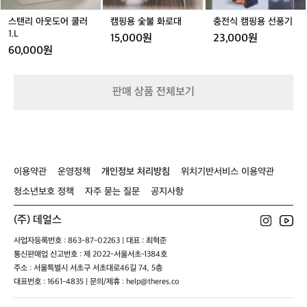
핑
쿨
대
풍
는
Q
의
러
기
스탠리 아웃도어 쿨러
캠핑용 숯불 화로대
충전식 캠핑용 선풍기
캠
어
자
1.
1.L
핑
린
15,000원
23,000원
S
L
에
이
60,000원
안
유
성
아
맞
아
판매 상품 전체보기
춤
동
입
아
니
이
다.
아
이
기
곳
키
이용약관
운영정책
개인정보 처리방침
위치기반서비스 이용약관
은
즈
수
청소년보호 정책
자주 묻는 질문
공지사항
체
려
어
한
낚
(주) 데얼스
고
시
사업자등록번호 : 863-87-02263 | 대표 : 최혁준
려
캠
통신판매업 신고번호 : 제 2022-서울서초-1384호
산
핑
주소 : 서울특별시 서초구 서초대로46길 74, 5층
의
의
자
대표번호 : 1661-4835 | 문의/제휴 : help@theres.co
자
연