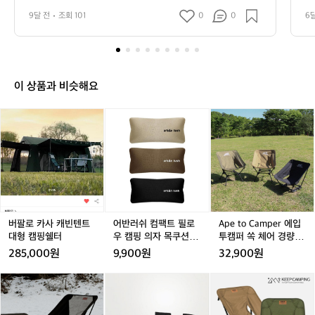
간을 제공합니다. 넓고 평탄한 잔디밭은 아이들이 뛰어놀
 
인
9달 전
조회 101
0
0
6
기에 최적의 장소이며, 각종 야외 활동을 즐기기에 좋습니
 
천
다. 버팔로 캠팜에서는 자연과의 교감을 더욱 깊이 느낄 수 
 
강
있도록 다양한 프로그램과 시설을 마련하고 있어 다양한
대
화
 연령대의 방문객들이 하루 종일 재미있는 시간을 보낼 수
핑
 있습니다. 밤하늘의 별빛을 바라보며 특유의 캠핑 감성을
군
의
 만끽할 수 있는 오리엔테이션도 준비되어 있습니다. 또한, 
력
의
이 상품과 비슷해요
각 캠핑 구역이 넓게 분포되어 있어 개인적인 프라이버시
 
한
를 높이며, 아늑한 분위기 속에서 휴식을 취할 수 있는 장
즐
적
점이 있습니다. 주변에는 강화도의 독특한 문화 유산과 아
으
버
버
어
A
한
름다운 해변도 있어 캠핑 외에 다양한 탐방과 즐길 거리가
니
팔
팔
반
p
자
 풍부합니다. 방문객들은 강화를 대표하는 역사적인 유적
 
로
로
러
e
지인 고려산과 가까워 산책이나 하이킹을 즐기기에도 좋은 
서
연
위치에 있습니다. 인기 정도: ★★★★★  강화 버팔로 캠
★
카
카
쉬
t
속
팜은 자연과 함께하는 활기찬 캠핑을 원하시는 분들에게
사
사
컴
o
에
 적극 추천드리는 장소입니다. 이곳에서 소중한 사람들과
캐
캐
팩
C
자
 특별한 추억을 만들어보세요!
빈
빈
트
a
리
텐
텐
필
m
잡
트
트
로
p
버팔로 카사 캐빈텐트
어반러쉬 컴팩트 필로
Ape to Camper 에입
은
대
대
우
e
대형 캠핑쉘터
우 캠핑 의자 목쿠션 캠
투캠퍼 쏙 체어 경량 접
강
형
형
캠
r
핑베개
이식 휴대용 미니 릴렉
화
285,000원
9,900원
32,900원
캠
캠
핑
에
스 좌식 그라운드 캠핑
버
의자 S
핑
핑
의
입
팔
K
쟈
쟈
K
쉘
쉘
자
투
로
E
칼
칼
E
터
터
목
캠
캠
E
나
나
E