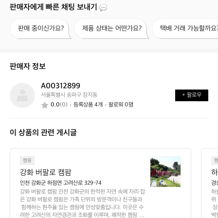
판매자에게 빠른 채팅 보내기
판
제
택
판매 중이신가요?
제품 상태는 어떤가요?
택배 거래 가능할까요
매
품
배
중
상
거
이
태
래
신
는
가
판매자 정보
가
어
능
요?
떤
할
A00312899
A
가
까
서울특별시 송파구 장지동
+ 팔로우
0
요?
요?
0.0
(0)
등록상품 4개
팔로워 0명
0
3
1
이 상품의 관련 게시글
2
8
9
강
9
캠핑
화
강화 버팔로 캠팜
하
버
인천 강화군 하점면 고려산로 329-74
경
팔
강화 버팔로 캠팜 인천 강화군의 한적한 자연 속에 자리 잡
하
로
은 강화 버팔로 캠팜은 가족 단위의 방문객이나 친구들과
위
캠
 함께하는 원주율 있는 캠핑에 안성맞춤입니다. 이곳은 수
 
려한 고려산의 자연경관과 조화를 이루며, 쾌적한 캠핑 공
벽
팜