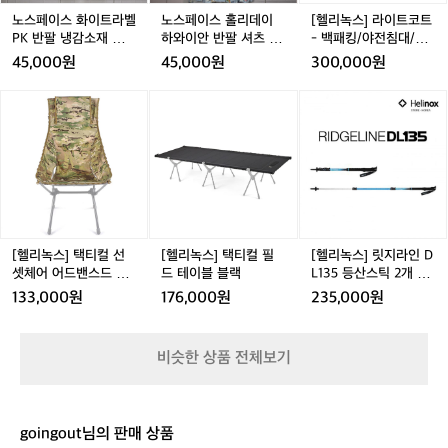
A
라
라
이
라
이
트
노스페이스 화이트라벨
노스페이스 홀리데이
[헬리녹스] 라이트코트
F
벨
벨
하
벨
하
-
PK 반팔 냉감소재 시원
하와이안 반팔 셔츠 롱
- 백패킹/야전침대/초
E
P
P
와
P
와
백
P
한 원피스 M 새상품
원피스 L 95사이즈 새
경량
45,000원
45,000원
300,000원
D
K
K
이
K
이
패
K
상품
U
반
반
안
반
안
킹/
[헬
[헬
[헬
C
팔
팔
반
팔
반
야
리
리
리
Y
냉
냉
팔
냉
팔
전
녹
녹
녹
C
감
감
셔
감
셔
침
스]
스]
스]
L
소
소
츠
소
츠
대/
택
택
릿
I
재
재
롱
재
롱
초
티
티
지
S
시
시
원
시
원
경
컬
컬
라
T
원
원
피
원
피
량
선
필
인
E
한
한
스
한
스
셋
드
D
[헬리녹스] 택티컬 선
[헬리녹스] 택티컬 필
[헬리녹스] 릿지라인 D
원
원
L
원
L
체
테
L
셋체어 어드밴스드 스
드 테이블 블랙
L135 등산스틱 2개 세
피
피
9
피
9
어
이
1
킨 멀티캠
트 - 3단스틱/트레킹폴
133,000원
176,000원
235,000원
스
스
5
스
5
어
블
3
M
M
사
M
사
드
블
5
새
새
이
새
이
밴
랙
등
비슷한 상품 전체보기
상
상
즈
상
즈
스
산
품
품
새
품
새
드
스
상
상
스
틱
품
품
킨
2
goingout님의 판매 상품
멀
개