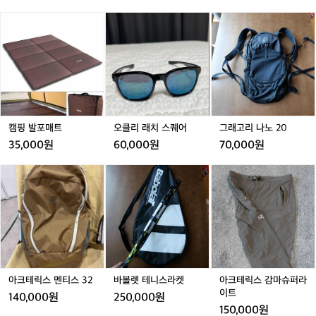
티
세
캠
오
그
캠
트
핑
클
래
-
발
리
고
3
포
래
리
단
거래 완료
매
치
나
스
트
스
노
틱/
퀘
2
트
어
0
레
캠핑 발포매트
오클리 래치 스퀘어
그래고리 나노 20
킹
폴
35,000원
60,000원
70,000원
아
바
아
크
볼
크
테
렛
테
릭
테
릭
스
니
스
멘
스
감
티
라
마
스
켓
슈
3
퍼
아크테릭스 멘티스 32
바볼렛 테니스라켓
아크테릭스 감마슈퍼라
2
라
이트
140,000원
250,000원
이
150,000원