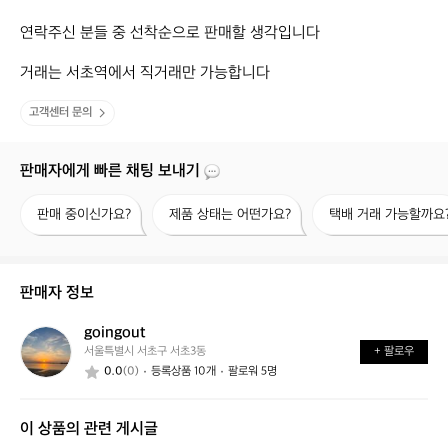
연락주신 분들 중 선착순으로 판매할 생각입니다

거래는 서초역에서 직거래만 가능합니다
고객센터 문의
판매자에게 빠른 채팅 보내기
판
제
택
판매 중이신가요?
제품 상태는 어떤가요?
택배 거래 가능할까요
매
품
배
중
상
거
이
태
래
신
는
가
판매자 정보
가
어
능
요?
떤
할
goingout
g
가
까
서울특별시 서초구 서초3동
+ 팔로우
o
요?
요?
0.0
(0)
등록상품 10개
팔로워 5명
i
n
g
이 상품의 관련 게시글
o