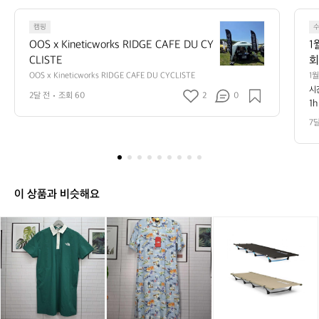
u
t
O
캠핑
O
OOS x Kineticworks RIDGE CAFE DU CY
1
S
CLISTE
회
x
니
OOS x Kineticworks RIDGE CAFE DU CYCLISTE
1
K
를 
시
 
i
2달 전
조회 60
2
0
 7
1h
n
e
7
t
i
c
w
o
이 상품과 비슷해요
r
k
노
노
노
노
노
[헬
s
스
스
스
스
스
리
R
페
페
페
페
페
녹
I
이
이
이
이
이
스]
D
스
스
스
스
스
라
G
화
화
홀
화
홀
이
E
이
이
리
이
리
트
C
트
트
데
트
데
코