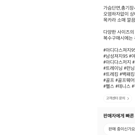
가슴단면,총기장
오염하자없이 상
목카라 소매 깔끔
다양한 사이즈의
복수구매시에는 
#아디다스져지95
#남성져지95 #여
#아디다스저지 #트
#트레이닝 #런닝 
#트레킹 #백패킹 
#골프 #골프웨어 
#헬스 #테니스 #
고객센터 문의
판매자에게 빠른
판
판매 중이신가요
매