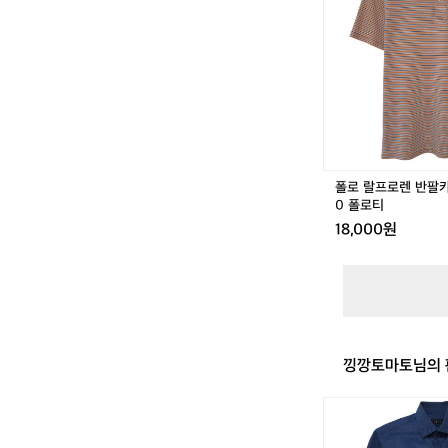
프
로
렌
반
팔
카
라
티
셔
츠
폴로 랄프로렌 반팔카
9
0 폴로티
5
18,000원
-
1
0
0
폴
로
티
낑깡토마토님의 
닥
스
반