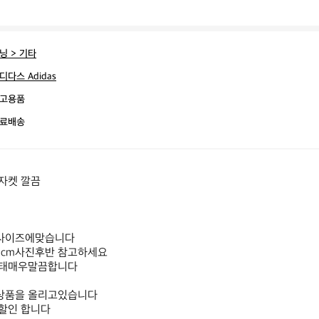
닝 > 기타
디다스 Adidas
고용품
료배송
켓 깔끔 

 사이즈에맞습니다 

cm사진후반 참고하세요

태매우말끔합니다

품을 올리고있습니다

할인 합니다
