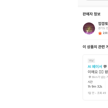
중
이
신
판매자 정보
가
요?
낑깡
낑
경기도 
깡
2.0
(
토
마
토
이 상품의 관련 
러닝
AI 페이서
 
이에요 🏃‍♂
름으로 볼 수
 💬 8km가 넘는
 사이, 러닝에 잘
시간
성이 큽니다 
찼을 가능성이 큽니
1h 9m 32s
을 올려보면,
에서도 더 안정적인
1달 전
조회 49