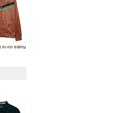
프
스
스
프
스
스
로
트
바
로
트
바
렌
랙
람
렌
랙
람
반
탑
막
반
탑
막
팔
져
이
팔
져
이
카
지
9
카
지
9
라
9
5
라
9
5
티
5
-
티
5
-
셔
-
1
셔
-
1
츠
1
0
츠
1
0
95-100 트레이닝
9
0
0
9
0
0
5
0
트
5
0
트
,
-
저
레
-
저
레
1
지
이
1
지
이
0
닝
0
닝
0
0
폴
폴
로
로
티
티