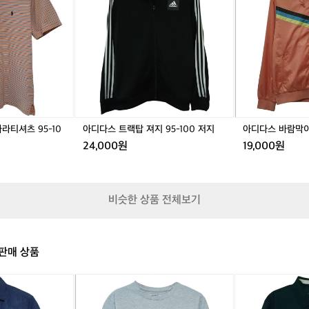
지
프
스
프
스
스
기
로
트
로
트
바
준
렌
랙
렌
랙
람
으
반
탑
반
탑
막
로
팔
져
팔
져
이
는
카
지
카
지
9
초
라
9
라
9
5
급
티
5
티
5
-
과
셔
-
셔
-
1
중
츠
1
츠
1
0
라티셔츠 95-10
아디다스 트랙탑 져지 95-100 저지
아디다스 바람막이 
급
9
0
9
0
0
24,000원
19,000원
사
5
0
5
0
트
이
-
저
-
저
레
러
1
지
1
지
이
닝
0
0
닝
비슷한 상품 전체보기
에
0
0
잘
폴
폴
적
로
로
응
티
티
판매 상품
해
가
는
아
(새
안
페
상
정
쎄
품)