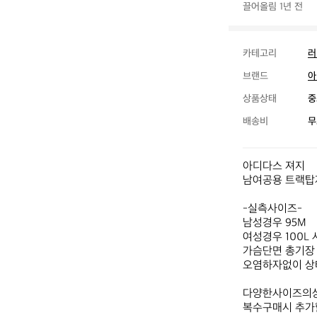
끌어올림 1년 전
카테고리
러
브랜드
아
상품상태
중
배송비
무
아디다스 져지

남여공용 트랙탑자
-실측사이즈- 

남성경우 95M

여성경우 100L
가슴단면 총기장 
오염하자없이 상
다양한사이즈의상
복수구매시 추가