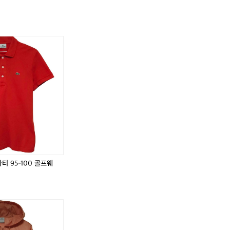
아
닥
라
아
닥
라
페
스
코
페
스
코
쎄
반
스
쎄
반
스
반
팔
테
반
팔
테
팔
셔
반
팔
셔
반
티
츠
팔
티
츠
팔
셔
스
카
셔
스
카
츠
트
라
츠
트
라
9
라
티
9
라
티
5
이
9
5
이
9
-
프
5
-
프
5
1
9
-
1
9
-
0
5
1
0
5
1
 95-100 골프웨
0
-
0
0
-
0
1
0
1
0
0
골
0
골
0
프
0
프
폴
아
아
폴
아
아
웨
웨
♂️
로
디
디
로
디
디
어
어
랄
다
다
랄
다
다