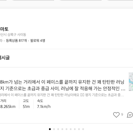
상
거
래
태
래
하
는
가
시
어
능
나
떤
할
요?
토마토
가
까
안산시 상록구 사이동
요?
요?
1)
등록상품 817개
팔로워 4명
게시글

8
 8km가 넘는 거리에서 이 페이스를 끝까지 유지한 건 꽤 탄탄한 러닝
k
️ 평지 기준으로는 초급과 중급 사이, 러닝에 잘 적응해 가는 안정적인 흐
m
 있고, 누적 상승고도도 있어서 실제 체감은 숫자보다 더 알찼을 가능
 거리에서 이 페이스를 끝까지 유지한 건 꽤 탄탄한 러닝이에요 🏃‍♂️ 평지 기준으로는 초급과 중급
가
 적응해 가는 안정적인 흐름으로 볼 수 있고, 누적 상승고도도 있어서 실제 체감은 숫자보다 더 알
거리
고도
속도
 💡 다음에는 초반 1~2km만 살짝 여유 있게 시작하고 후반에 리듬
넘
다 📈 💡 다음에는 초반 1~2km만 살짝 여유 있게 시작하고 후반에 리듬을 올려보면, 같은 거리
8.265km
51m
7.1km/h
 같은 거리에서도 더 안정적인 페이스 감각을 만들기 좋아요 ✅
는
 페이스 감각을 만들기 좋아요 ✅
거
9
리
에
서