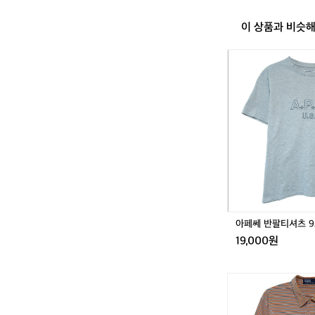
이 상품과 비슷
아
페
쎄
반
팔
티
셔
츠
9
5
-
1
0
아페쎄 반팔티셔츠 95
0
19,000원
폴
로
랄