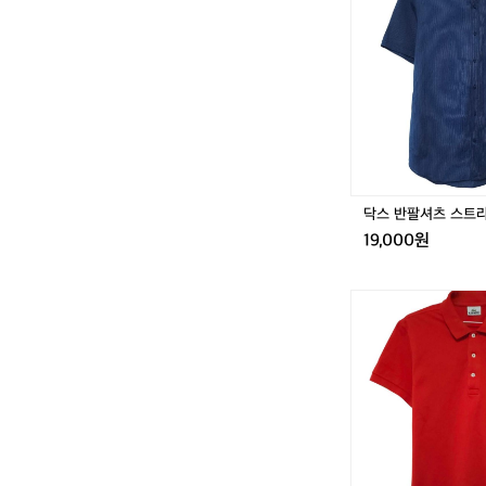
팔
셔
츠
스
트
라
이
프
9
5
닥스 반팔셔츠 스트라이
-
19,000원
1
0
0
라
코
스
테
반
팔
카
라
티