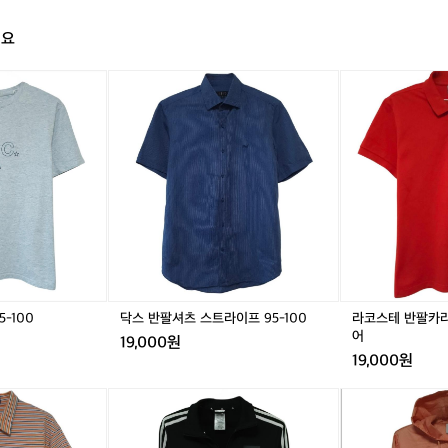
이
페
해요
이
스
아
닥
아
닥
라
를
페
스
페
스
코
끝
쎄
반
쎄
반
스
까
반
팔
반
팔
테
지
팔
셔
팔
셔
반
유
티
츠
티
츠
팔
지
셔
스
셔
스
카
한
츠
트
츠
트
라
건
9
라
9
라
티
꽤
5
이
5
이
9
탄
-
프
-
프
5
탄
1
9
1
9
-
한
0
5
0
5
1
러
-100
닥스 반팔셔츠 스트라이프 95-100
라코스테 반팔카라티
0
-
0
-
0
어
닝
19,000원
1
1
0
이
19,000원
0
0
골
에
0
0
프
요
폴
아
폴
아
아
웨
🏃‍
로
디
로
디
디
어
평
랄
다
랄
다
다