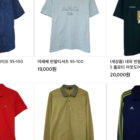
적
반
네
인
팔
파
흐
티
반
름
셔
팔
으
츠
카
로
9
라
볼
5
티
수
-
셔
있
1
츠
고
0
1
프 95-100
아페쎄 반팔티셔츠 95-100
(새상품) 네파 반
누
0
0
5 폴로티 아웃도
19,000원
적
0
20,000원
상
-
승
1
닥
아
고
0
스
디
도
5
골
다
도
폴
프
스
있
로
웨
트
어
티
어
랙
서
아
카
탑
실
웃
라
져
제
도
티
지
체
어