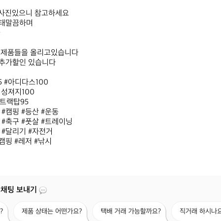
사진있으니 참고하세요

태말끔하며



 제품들을 올리고있습니다

추가할인 있습니다

 #아디다스100

성져지100

랙탑95 

#캠핑 #등산 #운동

#축구 #풋살 #트레이닝

#달리기 #자전거 

캠핑 #레저 #낚시
 채팅 보내기
제
택
직
?
제품 상태는 어떤가요?
택배 거래 가능할까요?
직거래 하시나요
품
배
거