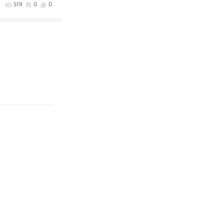
519
0
0