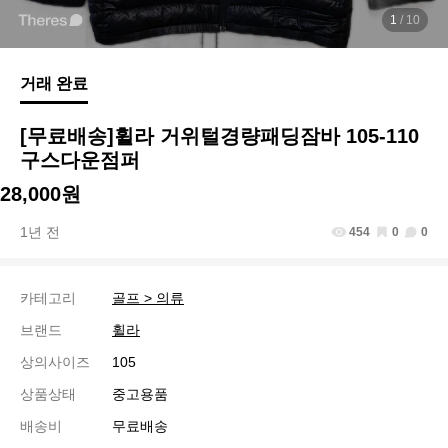
1
/ 10
거래 완료
[무료배송]휠라 거위털경량패딩잠바 105-110
구스다운점퍼
28,000원
1년 전
454
0
0
카테고리
골프 > 의류
브랜드
휠라
상의사이즈
105
상품상태
중고용품
배송비
무료배송