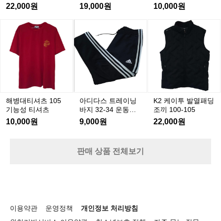
츠
셔
트
아
0-105
-30
22,000원
19,000원
10,000원
남
츠
레
답
방
골
이
티
K
해
아
9
2
프
닝
브
병
디
5
케
(F
웨
바
대
다
M
1
이
어
지
티
스
1
투
1
2
셔
트
0)
0
6
발
츠
레
0
-
열
1
이
-
3
패
0
닝
1
0
해병대티셔츠 105
아디다스 트레이닝
K2 케이투 발열패딩
5
딩
바
0
기능성 티셔츠
바지 32-34 운동복
조끼 100-105
기
조
5
지
바지
10,000원
9,000원
22,000원
능
끼
3
성
1
2
0
티
-
판매 상품 전체보기
0
3
셔
-
4
츠
1
운
0
동
5
복
바
이용약관
운영정책
개인정보 처리방침
지