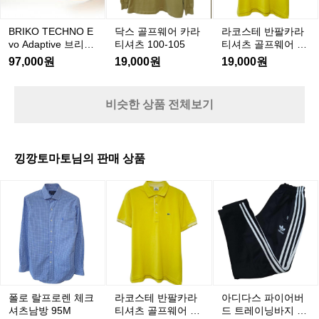
C
카
카
카
0
H
5
라
라
라
BRIKO TECHNO E
닥스 골프웨어 카라
라코스테 반팔카라
N
티
티
티
vo Adaptive 브리코
티셔츠 100-105
티셔츠 골프웨어 10
O
셔
셔
셔
테크노 에보 아답티
0-105
E
97,000원
19,000원
19,000원
브(F 110)
츠
츠
츠
v
1
1
골
o
0
0
A
프
비슷한 상품 전체보기
0
0
d
웨
-
-
-
a
어
1
1
p
1
0
0
t
0
낑깡토마토님의 판매 상품
5
5
i
0
v
-
폴
라
아
e
1
로
코
디
브
0
랄
스
다
리
5
프
테
스
코
로
반
파
테
렌
팔
이
크
체
카
어
노
크
라
버
에
폴로 랄프로렌 체크
라코스테 반팔카라
아디다스 파이어버
셔
티
드
보
셔츠남방 95M
티셔츠 골프웨어 10
드 트레이닝바지 26