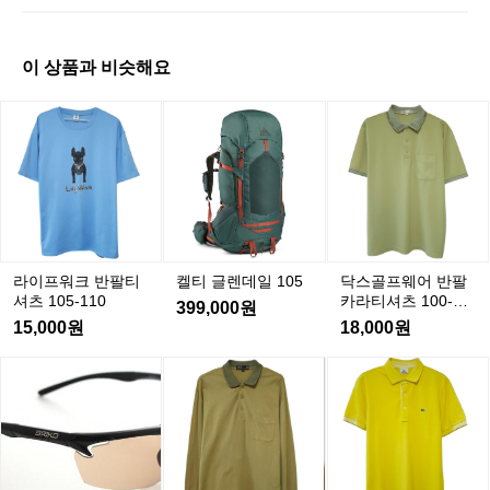
마
토
이 상품과 비슷해요
라
라
켈
라
켈
닥
이
이
티
이
티
스
프
프
글
프
글
골
워
워
렌
워
렌
프
크
크
데
크
데
웨
반
반
일
반
일
어
1
1
팔
팔
팔
반
0
0
티
티
티
팔
라이프워크 반팔티
켈티 글렌데일 105
닥스골프웨어 반팔
5
5
셔
셔
셔
카
셔츠 105-110
카라티셔츠 100-10
399,000원
츠
츠
츠
라
5
15,000원
18,000원
1
1
1
1
티
0
0
0
0
셔
B
닥
닥
라
5
5
5
5
R
츠
스
스
코
-
-
-
-
I
1
골
골
스
1
1
1
1
K
0
프
프
테
1
1
1
1
O
0
0
0
0
0
웨
웨
반
T
-
어
어
팔
E
1