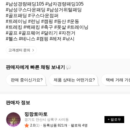
#남성경량패딩105 #남자경량패딩105 

#남성구스다운패딩 #남성거위털패딩

#골프패딩 #구스다운점퍼

#트레이닝 #런닝 #캠핑 #등산 #운동

#트레킹 #백패킹 #축구 #풋살 #트레이닝

#골프 #골프웨어 #달리기 #자전거 

#헬스 #테니스 #캠핑 #레저 #낚시
고객센터 문의
판매자에게 빠른 채팅 보내기
판
제
택
판매 중이신가요?
제품 상태는 어떤가요?
택배 거래 가
매
품
배
중
상
거
이
태
래
신
는
가
판매자 정보
가
어
능
요?
떤
할
낑깡토마토
낑
가
까
경기도 안산시 상록구 사이동
+ 팔로우
깡
요?
요?
2.0
(1)
등록상품 821개
팔로워 4명
토