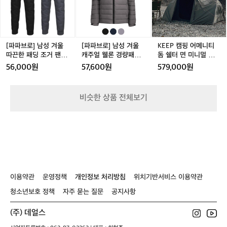
었는지 벌금 NZD 100(한화 8만원 정도)
 
끼
리
H
고한 하이킹 배낭 	•	방
경
남
남
캠
두
이 부과되어 있더라구요. 앱으로 바로 납
 
풍·방수 하드쉘  저는 한국 겨울용으로 가볍고 따뜻한 후드 
러너
H
패
S
성
성
핑
베
패딩 조끼를 구매했고, 선물용 모자와 여행용 워셔백도 챙
 
S
딩
-
부하며 “주차 표지판은 무조건 두 번 확인
 
겨
겨
어
이
겼습니다.  ⸻  🧊 Icebreaker – 부드러운 메리노 울
닝
-
점
P
하자”는 교훈을 얻었습니다.  ⸻  👟 와
닝
울
울
메
의 매력 베이스레이어 중심의 기능성 의류로 유명한 브랜
아
V
퍼
T
드답게 흡습·속건, 체온 조절 기능이 뛰어난 제품들이 많았
따
캐
니
나카 중심가 산책 & 아웃도어 쇼핑 와나카
드
[파파브로] 남성 겨울
[파파브로] 남성 겨울
KEEP 캠핑 어메니티
침
E
A
K
습니다. 소재가 정말 부드러워 넥게이터 겸 비니로 쓸 수
끈
주
티
따끈한 패딩 조거 팬츠
캐주얼 웰론 경량패딩
돔 쉘터 면 미니멀 미니
는 작지만 아웃도어 문화가 깊게 스며 있
일
 
P
 있는 멀티 아이템 하나와 200gsm 이너웨어를 구입했어
R
-
한
얼
돔
NE-PTW-14,5
집업점퍼 NE-JUW-41,
경량 차박 이너 동계 겨
찍
는 도시입니다. 캠핑·하이킹 분위기가 자
다
56,000원
57,600원
579,000원
요. 가볍지만 따뜻해 장거리 여행에도 딱 맞는 느낌이었습
-
-
W
패
웰
쉘
2,3
울 2인용 텐트
오
니다.  ⸻  ⛺ Hampshire Holiday Parks – Glendhu 
연스럽게 느껴져 걷는 것만으로도 여행 감
꺼
T
J
F
딩
론
터
Bay 쇼핑을 마치고 와나카 호수 근처 캠핑장에 체크인했
마
E
성이 가득해요. 마을 곳곳의 매장을 둘러
U
1
으
조
경
면
습니다. 드넓게 펼쳐진 호수와 초저녁 특유의 선선함, 잔잔
라
비슷한 상품 전체보기
X
W
1
보다 Wools of Wānaka를 들렀지만, 소재
하
한 물결 소리가 어우러져 하루를 아주 평화롭게 마무리할
거
량
미
마
2
-
9
 수 있었습니다.  저녁은 닭볶음탕으로 매운맛 충전!🍗  뉴
가 다소 까슬해 가볍게 패스했습니다.  본
이
팬
패
니
로
질랜드의 자연 속에서 온탕·맛집·아웃도어 쇼핑·캠핑까지
2
8
츠
딩
멀
격적으로 뉴질랜드의 대표 아웃도어 브랜
성
이
 완벽하게 채워진 Day 4였습니다.  + 한국과 다르게 순수
0
5
N
집
미
동
 자연 지형이 많아서인지 산악 자전거를 많이 타더라구요
드들을 살펴보기 위해 Macpac(맥팩)과 Ic
에
5
3
E
업
니
🚵  Hot Tubs Omarama https://maps.app.goo.gl/eCr
해
ebreaker(아이스브레이커) 매장으로 향했
레
7
ck5oRHjfDrmdS9?g_st=ipc  Hampshire Holiday Park
-
점
경
H
습니다.  ⸻  🟩 Macpac – 뉴질랜드판 
요
s - Glendhu Bay https://maps.app.goo.gl/UmbbSS36
P
퍼
량
o
VmYMM2qX6?g_st=ipc
파타고니아 느낌 현지 기후에 맞춰 설계된 
더
T
N
차
t
이용약관
운영정책
개인정보 처리방침
위치기반서비스 이용약관
실용적 제품들이 많아 여행 내내 사람들이 
하
W
E
박
T
-
-
이
입고 다니는 걸 많이 봤어요. 	•	
지
u
청소년보호 정책
자주 묻는 질문
공지사항
1
J
너
b
초경량 다운 재킷 	•	
 
4,
U
동
s
견고한 하이킹 배낭 	•	
닝
(주) 데얼스
5
W
계
O
방풍·방수 하드쉘  저는 한국 겨울용으로
을