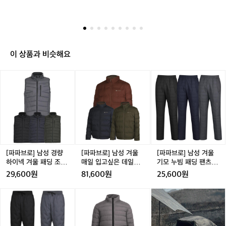
 그야말로 힐링 그 자체였어요. 흐리고 살짝 쌀쌀한 날씨
밴
어
 즐기는 온탕과 사우나는 그야말로 힐링
너
 덕분에 따뜻한 물 속에 몸을 담그는 시간이 더욱 기분 좋
들
🚐
 그 자체였어요. 흐리고 살짝 쌀쌀한 날씨
를
게 느껴졌습니다. 샤워실은 리셉션 건물에 따로 있어, 입욕 
준
여
 덕분에 따뜻한 물 속에 몸을 담그는 시간
너
후 바로 씻고 싶다면 환복용 옷과 샤워 용품을 미리 챙겨가
나
행
는 것을 추천드려요.  배고픔을 달래기 위해 근처 Boots &
다
이 더욱 기분 좋게 느껴졌습니다. 샤워실
를
D
 Jandal로 향했습니다. 점심시간이라 여유롭게 맥주를 즐
뿐
은 리셉션 건물에 따로 있어, 입욕 후 바로
력
a
기는 어르신들이 보이던 편안한 분위기였어요. 이날도 클
고
이 상품과 비슷해요
 씻고 싶다면 환복용 옷과 샤워 용품을 미
 
램차우더를 주문했는데… 여기서 드디어 인생 클램차우더
도
y
를 만났습니다! 함께 먹은 오픈 스테이크 샌드위치도 아주
 
리 챙겨가는 것을 추천드려요.  배고픔을
4
천
[파
[파
[파
 좋았어요. 식사 후에는 바로 옆 주유소에서 디젤을 꽉 채
들
🇳🇿
 달래기 위해 근처 Boots & Jandal로 향했
 
워 캠핑카까지 든든하게 준비 완료!  ⸻  🚐 와나카 이
다
파
파
파
D
동 그리고 벌금… 약 30분 이동해 Pembroke Park Free
 보
습니다. 점심시간이라 여유롭게 맥주를 즐
 
브
브
브
a
 Parking에 주차했는데, 쇼핑을 마치고 돌아오니 와이퍼에 
개
로]
기는 어르신들이 보이던 편안한 분위기였
로]
로]
 
불길하게 펄럭이는 종이 한 장… 캠핑카 금지 구역이었는
품
y
남
남
남
어요. 이날도 클램차우더를 주문했는데…
방
지 벌금 NZD 100(한화 8만원 정도)이 부과되어 있더라구
하
4
성
성
성
요. 앱으로 바로 납부하며 “주차 표지판은 무조건 두 번 확
에
 여기서 드디어 인생 클램차우더를 만났습
아
—
경
인하자”는 교훈을 얻었습니다.  ⸻  👟 와나카 중심가
겨
겨
수 
니다! 함께 먹은 오픈 스테이크 샌드위치
 
푸
 산책 & 아웃도어 쇼핑 와나카는 작지만 아웃도어 문화가
오니
량
울
울
카
도 아주 좋았어요. 식사 후에는 바로 옆 주
 
 깊게 스며 있는 도시입니다. 캠핑·하이킹 분위기가 자연스
 
하
매
기
[파파브로] 남성 경량
[파파브로] 남성 겨울
[파파브로] 남성 겨울
럽게 느껴져 걷는 것만으로도 여행 감성이 가득해요. 마을
키

유소에서 디젤을 꽉 채워 캠핑카까지 든든
울
이
일
모
하이넥 겨울 패딩 조끼
매일 입고싶은 데일리
기모 누빔 패딩 팬츠 H
 곳곳의 매장을 둘러보다 Wools of Wānaka를 들렀지만,
 
→
하게 준비 완료!  ⸻  🚐 와나카 이동
단
넥
입
누
HS-VEP-TEX2205
패딩 점퍼 AR-JUW-85
S-PTK-WF119
 소재가 다소 까슬해 가볍게 패스했습니다.  본격적으로 뉴
 
29,600원
81,600원
25,600원
와
겨
고
빔
37
질랜드의 대표 아웃도어 브랜드들을 살펴보기 위해 Macp
 
 그리고 벌금… 약 30분 이동해 Pembrok
줄
나
ac(맥팩)과 Icebreaker(아이스브레이커) 매장으로 향했습
이
울
싶
패
e Park Free Parking에 주차했는데, 쇼핑

[파
[파
K
카
니다.  ⸻  🟩 Macpac – 뉴질랜드판 파타고니아 느낌
브랜
패
은
딩
파
파
E
을 마치고 돌아오니 와이퍼에 불길하게 펄
등
→
 현지 기후에 맞춰 설계된 실용적 제품들이 많아 여행 내내 
무
딩
데
팬
브
브
E
사람들이 입고 다니는 걸 많이 봤어요. 	•	
물
글
럭이는 종이 한 장… 캠핑카 금지 구역이
 
조
일
츠
초경량 다운 재킷 	•	견
입
로]
로]
P
렌