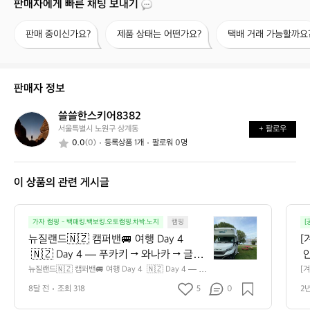
판매자에게 빠른 채팅 보내기
판
제
택
판매 중이신가요?
제품 상태는 어떤가요?
택배 거래 가능할까요
매
품
배
중
상
거
이
태
래
신
는
가
판매자 정보
가
어
능
요?
떤
할
쓸쓸한스키어8382
쓸
가
까
서울특별시 노원구 상계동
+ 팔로우
쓸
요?
요?
0.0
(0)
등록상품 1개
팔로워 0명
한
스
키
이 상품의 관련 게시글
어
8
3
뉴
8
가자 캠핑 - 백패킹.백보킹.오토캠핑.차박.노지
캠핑
[
질
2
뉴질랜드🇳🇿 캠퍼밴🚐 여행 Day 4 
[
랜
 🇳🇿 Day 4 — 푸카키 → 와나카 → 글렌
 
드
두베이  아침 일찍 오마라마로 이동해 Hot 
 
뉴질랜드🇳🇿 캠퍼밴🚐 여행 Day 4  🇳🇿 Day 4 — 푸
[겨
🇳🇿
카키 → 와나카 → 글렌두베이  아침 일찍 오마라마로 이동
스
Tubs Omarama에서 하루를 시작했습니
가
캠
8달 전
조회 318
5
0
2
해 Hot Tubs Omarama에서 하루를 시작했습니다. 작은
 
다. 작은 연못을 바라보며 프라이빗하게
닝
퍼
 연못을 바라보며 프라이빗하게 즐기는 온탕과 사우나는
서