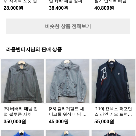
쉬 하이넥 포켓 집업
업 카라 패딩 점퍼
절기 단체복 바람막
츠
유
-
이
라
단
베스트 HS-VEA-WF
WS-JUW-PD66
이 블루종 집업 HS-
28,000원
38,400원
40,800원
D
지
8
20
JUA-198
넥
패
체
W
3,
하
포
딩
복
-
4
지
켓
점
바
P
비슷한 상품 전체보기
만
집
퍼
람
T
과
A
W
업
막
거
-
S
베
이
Q
-
의
라움빈티지님의 판매 상품
스
블
0
J
방
트
루
9
U
식
[S]
[8
[1
H
종
0
W
5]
1
버
을
S
집
-
0]
칼
-
버
지
P
업
요
V
라
리
켜
D
H
E
넥
거
6
데
오
S
A
스
6
펠
-
님
며
-
퍼
J
트
집
품
W
U
포
세
업
질
F
[S] 버버리 데님 집
[85] 칼라거펠트 세
[110] 요넥스 퍼포먼
A
먼
미
2
블
을
업 블루종 자켓
미크롭 워싱 데님 자
스 라인 기모 트랙탑
-
스
0
크
루
유
켓
져지
1
350,000원
45,000원
55,000원
라
롭
종
지
9
인
워
8
자
하
[M]
[9
[L]
기