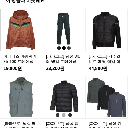
이 상품과 비슷해요
학
을
아
아
[파
아
[파
보
디
디
파
디
파
여
다
다
브
다
브
주
스
스
로]
스
로]
는
바
바
남
바
캐
영
람
람
성
람
주
상
3
막
막
막
얼
컬
입
이
이
이
니
아디다스 바람막이
[파파브로] 남성 3컬
[파파브로] 캐주얼
러
니
9
9
9
9
트
95-100 트레이닝
러 냉감 트레이닝 카
니트 패딩 집업 점퍼
5
5
5
5
냉
다.
패
고 조거팬츠 DW-PT
NE-KNK-83,4
19,000원
23,200원
44,800원
-
-
-
-
감
비
A-Q090
딩
1
1
1
1
트
효
집
[파
[파
[파
0
0
0
0
레
율
업
파
파
파
0
0
0
0
이
적
점
트
트
트
브
브
브
닝
인
퍼
레
레
레
로]
로]
로]
카
생
N
이
이
이
남
남
남
E
고
산
닝
닝
닝
성
성
성
-
조
공
메
집
간
K
거
정
쉬
업
절
N
[파파브로] 남성 메
[파파브로] 남성 집
[파파브로] 남성 간
팬
을
하
카
기
K