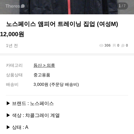
1
/ 7
노스페이스 앰피어 트레이닝 집업 (여성M)
12,000원
1년 전
306
0
0
카테고리
등산 > 의류
상품상태
중고용품
배송비
3,000원 (주문당 배송비)
▶ 브랜드 : 노스페이스

▶ 색상 : 챠콜그레이 계열

▶ 상태 : A
