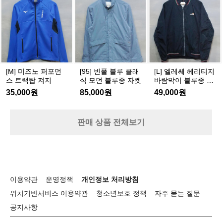
싱
켓
기
5]
미
엘
모
데
빈
위
즈
레
트
님
폴
한
노
쎄
랙
자
블
고
퍼
헤
탑
켓
루
집
포
리
져
클
과
먼
티
지
래
장
스
지
[M] 미즈노 퍼포먼
[95] 빈폴 블루 클래
[L] 엘레쎄 헤리티지
식
인
트
바
스 트랙탑 져지
식 모던 블루종 자켓
바람막이 블루종 자
모
정
랙
람
켓
35,000원
85,000원
49,000원
던
신
탑
막
블
을
져
이
루
엿
지
블
판매 상품 전체보기
종
볼
루
자
수
종
켓
있
자
습
켓
니
다.
이용약관
운영정책
개인정보 처리방침
이
위치기반서비스 이용약관
청소년보호 정책
자주 묻는 질문
와
공지사항
같
은