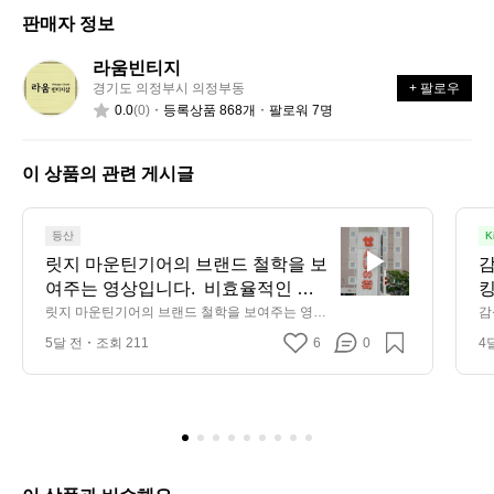
신
는
가
판매자 정보
가
어
능
요?
떤
할
라움빈티지
라
가
까
경기도 의정부시 의정부동
+ 팔로우
움
요?
요?
0.0
(0)
등록상품 868개
팔로워 7명
빈
티
지
이 상품의 관련 게시글
릿
등산
K
지
릿지 마운틴기어의 브랜드 철학을 보
감
마
여주는 영상입니다.  비효율적인 생
킹
운
산 공정을 유지하지만 과거의 방식을 
릿지 마운틴기어의 브랜드 철학을 보여주는 영상
감
틴
입니다.  비효율적인 생산 공정을 유지하지만 과
 
지켜오며 품질을 유지하기 위한 고집
5달 전
조회 211
6
0
4
거의 방식을 지켜오며 품질을 유지하기 위한 고집
기
과 장인 정신을 엿볼 수 있습니다.  이
과 장인 정신을 엿볼 수 있습니다.  이와 같은 공정
어
은 독특한 원단의 질감과 촉감을 만들어내며 릿지 
와 같은 공정은 독특한 원단의 질감
의
마운틴기어의 특별한 감성을 연출합니다.
과 촉감을 만들어내며 릿지 마운틴기
브
어의 특별한 감성을 연출합니다.
랜
드
철