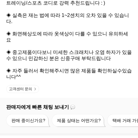
트레이닝/스포츠 코디로 강력 추천드립니다 : )

◈ 실측은 재는 법에 따라 1~2센치의 오차 있을 수 있습니
다.

◈ 화면해상도에 따라 옷색상이 다를 수 있으니 유의하세
요

◈ 중고제품이다보니 미세한 스크래치나 오염 하자가 있을 
수 있으니 민감하신 분은 신중구매 부탁드립니다

◈ 자주 들러서 확인해주시면 많은 제품들 확인하실수있습
니다^^
고객센터 문의
판매자에게 빠른 채팅 보내기
판
제
택
판매 중이신가요?
제품 상태는 어떤가요?
택배 거래 가
매
품
배
중
상
거
이
태
래