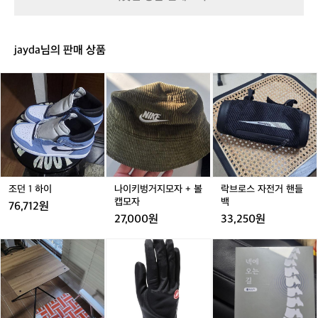
더
중
 코펠 추천! 냄비부터 후라이팬 모두 있으
N
N
펌
N
벙
고
H
H
프
H
면 더 좋아요 ⛺️추천- 벨락 코펠 추가 장
커
를
펌
펌
펌
비 추천🔥 -화로대 필수는 아니지만 불멍
텐
추
jayda님의 판매 상품
프
프
프
트
 때리고 싶다면?! 가볍고 수납 좋은 화로대 
천
내
내
내
그
추천 ⛺️추천 - 알레스카블랙 미니 화로 
드
장
장
장
조
나
락
레
 데얼스에서 캠핑에 입문을 해보세요🏕️
려
형
형
형
던
이
브
이
 캠핑에 대해 궁금한 점이 있다면? 크루 기
요
1
키
로
3.
중
능으로 캠퍼들과 소통해 보세요🙌
하
벙
스
0
고
이
거
자
용
지
전
품
모
거
으
자
핸
로
+
들
조던 1 하이
나이키벙거지모자 + 볼
락브로스 자전거 핸들
먼
볼
백
캡모자
백
76,712원
저
캡
27,000원
33,250원
경
모
험
자
론
페
루
하
체
르
오
고
어
페
딘
나
판
토
저
거래 완료
에
매
라
주
게
이
파