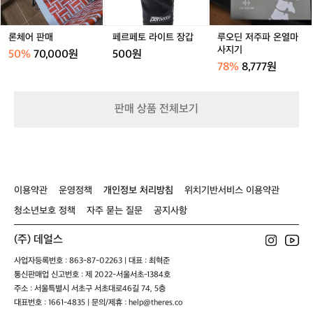
맞
트
온
는
장
열
장
갑
마
론체어 판매
페르페토 라이트 장갑
루오딘 저주파 온열마
비
사
사지기
50%
70,000원
500원
를
지
78%
8,777원
맞
기
춰
가
보
판매 상품 전체보기
세
요
🙌
1.
텐
트
이용약관
운영정책
개인정보 처리방침
위치기반서비스 이용약관
설
청소년보호 정책
자주 묻는 질문
공지사항
치
가
(주) 데얼스
쉽
고
사업자등록번호 : 863-87-02263 | 대표 : 최혁준
관
통신판매업 신고번호 : 제 2022-서울서초-1384호
리
주소 : 서울특별시 서초구 서초대로46길 74, 5층
가
대표번호 : 1661-4835 | 문의/제휴 : help@theres.co
쉬