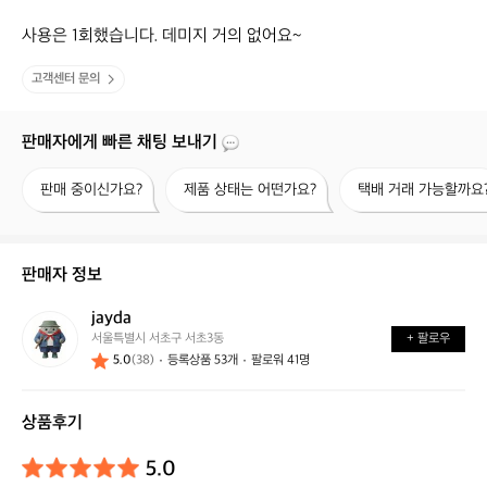
사용은 1회했습니다. 데미지 거의 없어요~
고객센터 문의
판매자에게 빠른 채팅 보내기
판
제
택
판매 중이신가요?
제품 상태는 어떤가요?
택배 거래 가능할까요
매
품
배
중
상
거
이
태
래
신
는
가
판매자 정보
가
어
능
요?
떤
할
jayda
j
가
까
서울특별시 서초구 서초3동
+ 팔로우
a
요?
요?
5.0
(38)
등록상품 53개
팔로워 41명
y
d
a
상품후기
5.0