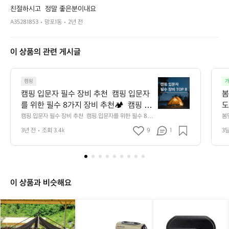
친절하시고  정말 좋은분이내요
A35281853
망포1동
2년 전
이 상품의 관련 게시글
캠
캠핑
가
핑
캠핑 입문자 필수 장비 추천  캠핑 입문자
봄
입
를 위한 필수 8가지 장비 추천🏕️  캠핑 입
도
문
문 시 새재품보단 중고를 추천드려요 중고 
캠핑 입문자 필수 장비 추천  캠핑 입문자를 위한 필수 8가
봄
자
지 장비 추천🏕️  캠핑 입문 시 새재품보단 중고를 추천드
았
용품으로 먼저 경험하고 나에게 맞는 장비
필
3년 전
조회 3.4k
9
1
3
려요 중고 용품으로 먼저 경험하고 나에게 맞는 장비를 맞
를 맞춰 가보세요 🙌  1. 텐트 설치가 쉽고
수
춰 가보세요 🙌  1. 텐트 설치가 쉽고 관리가 쉬운 돔 텐트
 추천! 합리적인 가격으로 입문자에게 부담이 없어요 + 텐
장
 관리가 쉬운 돔 텐트 추천! 합리적인 가격
트 고정 시 망치는 필수입니다! ⛺️추천 - 에르젠 엘돔, 안
비
으로 입문자에게 부담이 없어요 + 텐트 고
나한 300, 코베아 스페이스 2. 매트 바닥의 습기를 차단하
추
정 시 망치는 필수입니다! ⛺️추천 - 에르
고 보온을 책임져줄 필수품 사용이 편리한 발포매트 + 자
천
충매트 추천! (에어매트는 공기 주입기가 따로 필요해요)
이 상품과 비슷해요
젠 엘돔, 안나한 300, 코베아 스페이스 2.
캠
 ⛺️추천 - 고투 자충매트, 빈슨메시프 자충매트 3. 침낭 삼
 매트 바닥의 습기를 차단하고 보온을 책
핑
 계절용 가성비 침낭 추천! 동계 캠핑은 난방제품들과 함께 
네
네
하
네
[한
임져줄 필수품 사용이 편리한 발포매트 +
하기에 비싼 극동계용은 필수가 아니예요 이불처럼 펼칠
입
이
이
이
이
정
 수 있는 침낭이 실용적이고 가격도 저렴해요 ⛺️추천 - 네
 자충매트 추천! (에어매트는 공기 주입기
문
이쳐하이크 m400, 빈슨메시프 아이테르  4. 테이블 간편
처
처
그
처
수
자