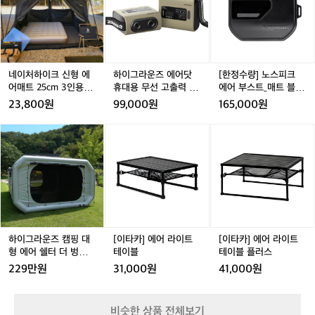
가 따로 필요해요) ⛺️추천 - 고투 자충매
하게 접히고 가벼운 실용적인 알루미늄 재질 롤 테이블 추
하
하
라
하
량]
를
천! 가로 90-120cm 사이 높이 조절되면 굳! ⛺️추천 - 코
트, 빈슨메시프 자충매트 3. 침낭 삼 계절
이
이
운
이
노
위
베아 와이드 롤 테이블 5. 의자 경량 체어 추천! 릴렉스체어
용 가성비 침낭 추천! 동계 캠핑은 난방제
크
크
즈
크
스
는 밥 먹을 땐 불편할 수도 있어요 ⛺️추천- 카즈미 라이젠, 
한
신
신
에
신
피
품들과 함께 하기에 비싼 극동계용은 필수
몬테라 CVT2 S  6. 랜턴 감성도 감성이지만 안전상의 문
필
형
형
어
형
크
제로 꼭 필요한 용품! 가볍고 색 온도 선택 가능하면 굳! 메
가 아니예요 이불처럼 펼칠 수 있는 침낭
수
인과 서브 2개 이상 구비하면 좋아요 ⛺️추천 - 크레모아
에
에
닷
에
에
네이처하이크 신형 에
하이그라운즈 에어닷
[한정수량] 노스피크
이 실용적이고 가격도 저렴해요 ⛺️추천 -
8
 미니, 골제로 7. 버너 휴대가 편한 가볍고 강한 강염 버너
어
어
휴
어
어
어매트 25cm 3인용 자
휴대용 무선 고출력 전
에어 부스트_매트 블랙
가
 네이쳐하이크 m400, 빈슨메시프 아이테
 추천! 바람막이까지 있으면 좋아요 ⛺️추천 - 코베아 캠프
매
매
대
매
부
충매트 에어침대 NH
동 캠핑 에어 텐트 매트
_에어 펌프
23,800원
99,000원
165,000원
원 8. 코펠 집에 있는 무거운 냄비 NO! 경량 코펠 추천! 냄
지
르  4. 테이블 간편하게 접히고 가벼운 실
트
트
용
트
스
펌프 내장형
펌프
비부터 후라이팬 모두 있으면 더 좋아요 ⛺️추천- 벨락 코
장
용적인 알루미늄 재질 롤 테이블 추천! 가
2
2
무
2
트
2
펠 추가 장비 추천🔥 -화로대 필수는 아니지만 불멍 때리
하
[이
[이
비
고 싶다면?! 가볍고 수납 좋은 화로대 추천 ⛺️추천 - 알레
로 90-120cm 사이 높이 조절되면 굳! ⛺️
5
5
선
5
_
5
이
타
타
추
스카블랙 미니 화로  데얼스에서 캠핑에 입문을 해보세요
c
c
고
c
매
c
추천 - 코베아 와이드 롤 테이블 5. 의자
그
카]
카]
천
🏕️ 캠핑에 대해 궁금한 점이 있다면? 크루 기능으로 캠퍼
m
m
출
m
트
 경량 체어 추천! 릴렉스체어는 밥 먹을 땐 
라
에
에
들과 소통해 보세요🙌
🏕️
3
3
력
3
블
3
운
어
어
불편할 수도 있어요 ⛺️추천- 카즈미 라이
캠
인
인
전
인
랙
즈
라
라
젠, 몬테라 CVT2 S  6. 랜턴 감성도 감성이
핑
용
용
동
용
_
캠
이
이
지만 안전상의 문제로 꼭 필요한 용품! 가
입
자
자
캠
자
에
핑
트
트
문
볍고 색 온도 선택 가능하면 굳! 메인과 서
충
충
핑
충
어
대
테
테
하이그라운즈 캠핑 대
[이타카] 에어 라이트
[이타카] 에어 라이트
시
매
매
에
매
펌
브 2개 이상 구비하면 좋아요 ⛺️추천 - 크
형
이
이
형 에어 쉘터 더 벙커
테이블
테이블 플러스
새
트
트
어
트
프
레모아 미니, 골제로 7. 버너 휴대가 편한
에
블
블
텐트 그레이 3.0
229만원
31,000원
41,000원
재
에
에
텐
에
어
플
 가볍고 강한 강염 버너 추천! 바람막이까
품
어
어
트
어
쉘
러
지 있으면 좋아요 ⛺️추천 - 코베아 캠프원 
보
침
침
매
침
터
스
8. 코펠 집에 있는 무거운 냄비 NO! 경량
단
비슷한 상품 전체보기
대
대
트
대