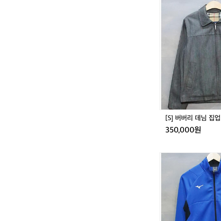
남
[S]
여
버
공
버
용
리
데
님
집
업
블
루
종
자
켓
[S] 버버리 데님 집
350,000원
[M]
미
즈
노
퍼
포
먼