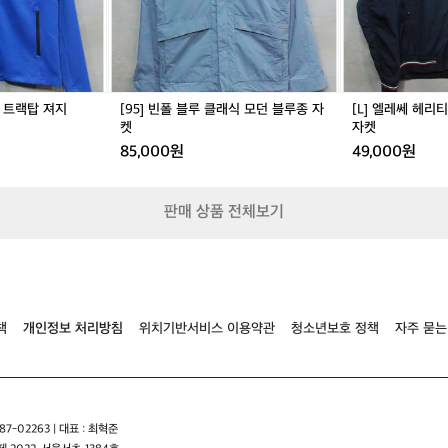
래
지
는
식
바
부
모
람
족
던
막
하
블
이
다
루
블
고
스 트랙탑 져지
[95] 빈폴 블루 클래식 모던 블루종 자
[L] 엘레쎄 헤리
종
루
느
켓
자켓
자
종
껴
85,000원
49,000원
켓
자
서
켓
구
매
판매 상품 전체보기
했
어
용
제
품
명
마
책
개인정보 처리방침
위치기반서비스 이용약관
청소년보호 정책
자주 묻는
티
도
르
랩
탑
7-02263 | 대표 : 최혁준
베