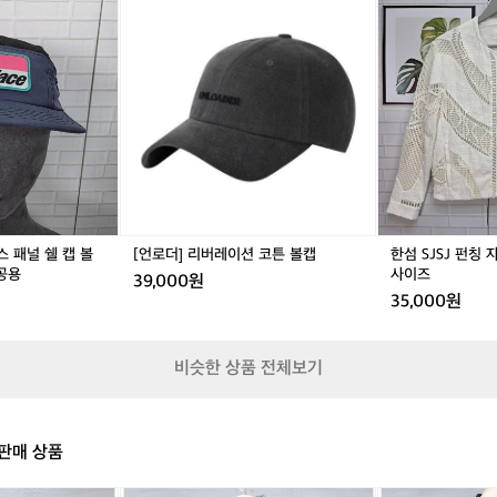
으
A
로
A
로
섬
L
렌
L
렌
L
로
L
더]
L
더]
S
지
지
M
노
A
리
A
리
J
색
색
-
트
C
버
C
버
S
L
L
T
북
E
레
E
레
J
사
사
S
이
1
이
1
이
펀
이
이
A
동
7
션
7
션
칭
즈
즈
-
시
F
코
F
코
자
2
테
W
튼
W
튼
수
8
블
팔
볼
팔
볼
집
9
릿
라
캡
라
캡
업
1
보
스
스
숏
라스 패널 쉘 캡 볼
[언로더] 리버레이션 코튼 볼캡
한섬 SJSJ 펀칭 자
관
패
패
자
공용
사이즈
시
39,000원
널
널
켓
35,000원
아
쉘
쉘
5
주
캡
캡
5
잘
볼
볼
사
사
비슷한 상품 전체보기
캡
캡
이
용
프
프
즈
할
리
리
거
사
사
같
판매 상품
이
이
아
즈
즈
요