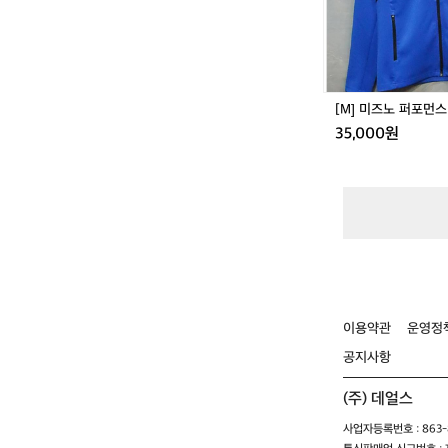
스
트
랙
탑
져
지
[M] 미즈노 퍼포먼
35,000원
이용약관
운영정
공지사항
(주) 데얼스
사업자등록번호 : 863-8