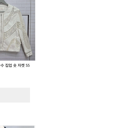
A
섬
A
섬
L
렌
L
렌
L
S
L
S
지
지
A
J
A
J
색
색
C
S
C
S
L
L
E
J
E
J
사
사
1
펀
1
펀
이
이
7
칭
7
칭
즈
즈
F
자
F
자
W
수
W
수
팔
집
팔
집
라
업
라
업
스
숏
스
숏
수 집업 숏 자켓 55
패
자
패
자
널
켓
널
켓
쉘
5
쉘
5
캡
5
캡
5
볼
사
볼
사
캡
이
캡
이
프
즈
프
즈
리
리
사
사
이
이
즈
즈
!