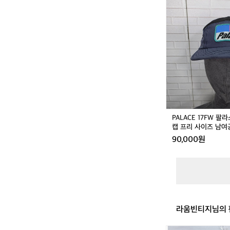
A
L
L
A
C
E
1
7
F
W
팔
라
스
PALACE 17FW 팔
패
캡 프리 사이즈 남여
널
90,000원
쉘
캡
볼
캡
프
리
사
라움빈티지님의 
이
즈