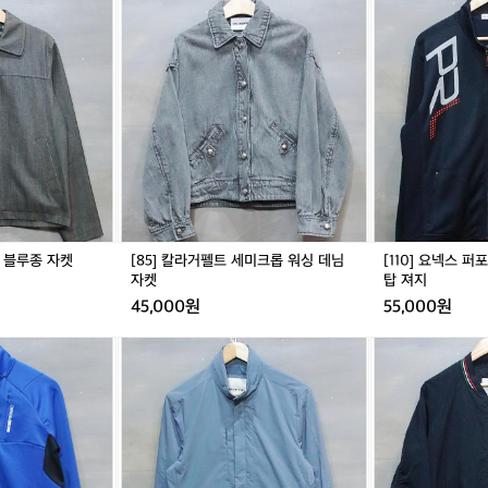
남
남
[8
[1
구
여
여
5]
1
매
공
공
칼
0]
한
용
용
라
요
가
거
넥
장
펠
스
큰
트
퍼
이
세
포
유
미
먼
는
크
스
장
롭
라
거
워
인
리
싱
기
업 블루종 자켓
[85] 칼라거펠트 세미크롭 워싱 데님
[110] 요넥스 
여
데
모
자켓
탑 져지
행
님
트
시
45,000원
55,000원
자
랙
백
켓
탑
[9
[L]
팩
져
5]
엘
기
지
빈
레
본
폴
쎄
수
블
헤
납
루
리
으
클
티
로