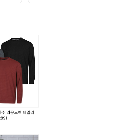
캘
휴
캘
휴
러
고
러
고
웨
보
웨
보
이
스
이
스
골
자
골
자
프
수
프
수
웨
로
웨
로
어
고
어
고
반
반
반
반
팔
팔
팔
팔
카
폴
카
폴
라
로
라
로
.
티
셔
티
셔
 자수 라운드넥 데일리
셔
츠
셔
츠
891
츠
카
츠
카
1
라
1
라
0
티
0
티
P
한
P
한
0
오
0
오