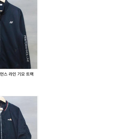
남
남
여
여
공
공
용
용
퍼포먼스 라인 기모 트랙