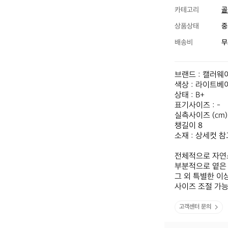
카테고리
골
상품상태
중
배송비
무
브랜드 : 캘러웨이
색상 : 라이트베이
상태 : B+

표기사이즈 : -

실측사이즈 (cm)

챙길이 8

소재 : 상세컷 참
전체적으로 자연
부분적으로 옅은 
그 외 특별한 이
사이즈 조절 가
고객센터 문의