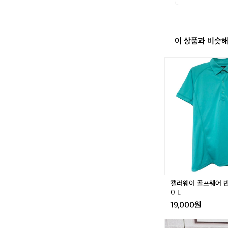
처리 된 친환경소재
이 상품과 비슷
캘
러
웨
이
골
프
웨
어
반
팔
카
라
티
캘러웨이 골프웨어 
셔
0 L
츠
19,000원
1
0
P
0