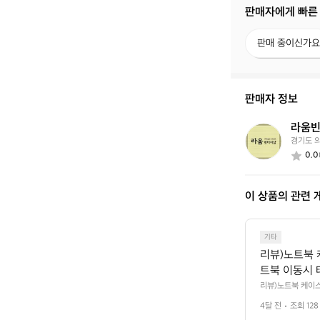
판매자에게 빠른
판
판매 중이신가요
매
중
이
신
판매자 정보
가
요?
라움
라
경기도 
움
0.0
빈
티
지
이 상품의 관련 
기타
리뷰)노트북 
트북 이동시 
리 여행시 백
리뷰)노트북 케이스
 잘 사용할거 같아
 랩탑 베이스 
4달 전
조회 128
 제품명: 마티도르 
 전면포켓 패