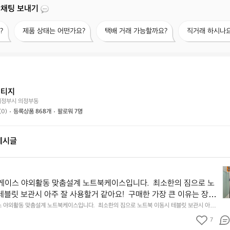
 채팅 보내기
제
택
직
?
제품 상태는 어떤가요?
택배 거래 가능할까요?
직거래 하시나요
품
배
거
상
거
래
태
래
하
는
가
시
어
능
나
떤
할
요?
빈티지
가
까
의정부시 의정부동
요?
요?
(0)
등록상품 868개
팔로워 7명
게시글
리
뷰
케이스 야외활동 맞춤설계 노트북케이스입니다.  최소한의 짐으로 노
노
테블릿 보관시 아주 잘 사용할거 같아요!  구매한 가장 큰 이유는 장거
트
팩기본 수납으로는 부족하다고 느껴서 구매했어용  제품명: 마티도르
 야외활동 맞춤설계 노트북케이스입니다.  최소한의 짐으로 노트북 이동시 테블릿 보관시 아주
북
요!  구매한 가장 큰 이유는 장거리 여행시 백팩기본 수납으로는 부족하다고 느껴서 구매했어용 
레이어 특징: 1px 방수 성능 13~16인치 노트북 수납 360도 쿠션보호
케
7
랩탑 베이스 레이어 특징: 1px 방수 성능 13~16인치 노트북 수납 360도 쿠션보호 전면포켓 패딩
딩처리 된 친환경소재  참고하세요🙏
이