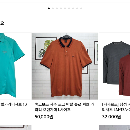
  참고하세요🙏
스
야
외
활
해요
동
맞
캘
휴
캘
휴
[파
춤
러
고
러
고
파
설
웨
보
웨
보
브
계
이
스
이
스
로]
노
골
자
골
자
남
트
프
수
프
수
성
북
웨
로
웨
로
자
케
어
고
어
고
수
이
반
반
반
반
라
스
팔
팔
팔
팔
운
입
카
폴
카
폴
드
니
라
로
라
로
넥
다
티
셔
티
셔
데
최
반팔카라티셔츠 10
휴고보스 자수 로고 반팔 폴로 셔츠 카
[파파브로] 남성
셔
츠
셔
츠
일
라티 오렌지색 L사이즈
티셔츠 LM-TSA-2
소
츠
카
츠
카
리
한
50,000원
32,000원
1
라
1
라
티
의
0
티
0
티
셔
짐
P
[언
P
[언
한
0
오
0
오
츠