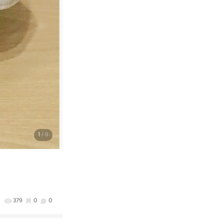
1
/ 9
379
0
0