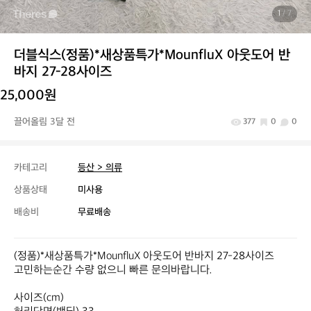
1
/ 7
더블식스(정품)*새상품특가*MounfluX 아웃도어 반
바지 27-28사이즈
25,000원
끌어올림 3달 전
377
0
0
카테고리
등산 > 의류
상품상태
미사용
배송비
무료배송
(정품)*새상품특가*MounfluX 아웃도어 반바지 27-28사이즈

고민하는순간 수량 없으니 빠른 문의바랍니다.

사이즈(cm)
