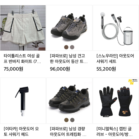
보
타
타
[파
타
[스
여
이
이
파
이
노
주
틀
틀
브
틀
우
는
리
리
로]
리
라
영
스
스
남
스
인]
상
트
트
성
트
아
입
여
여
견
여
웃
니
성
성
고
성
도
다.
골
골
한
골
어
타이틀리스트 여성 골
[파파브로] 남성 견고
[스노우라인] 아웃도어
비
프
프
아
프
샤
프 반바지 화이트 (70
한 아웃도어 등산 트레
샤워기 세트
효
반
반
웃
반
워
사이즈 / 27인치)
킹화 WW-SE-LTRIDIK
75,000원
96,000원
55,200원
율
바
바
도
바
기
적
지
지
어
지
세
[이
[파
[미
인
화
화
등
화
트
타
파
니
생
이
이
산
이
카]
브
멀
산
트
트
트
트
아
로]
웍
공
(7
(7
레
(7
(
웃
남
스]
정
0
0
킹
0
도
성
캡
을
사
사
화
사
어
경
틴
유
이
이
W
이
오
량
글
지
즈
즈
W
즈
토
아
러
[이타카] 아웃도어 오
[파파브로] 남성 경량
[미니멀웍스] 캡틴 글
하
/
/
-
/
/
샤
웃
브
토 샤워기 헤드
아웃도어 트레킹화 W
러브 - 아웃도어/방염
지
2
2
S
2
2