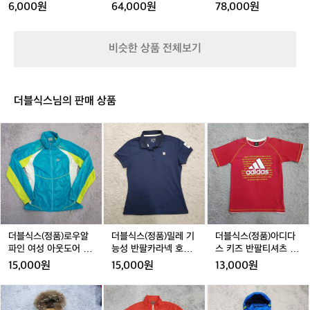
워
도
-
W-SE-HD807
장갑
만
6,000원
64,000원
78,000원
7
7
E
7
7
기
어
아
과
인
인
-
인
헤
트
웃
거
치)
치)
L
치)
드
레
도
의
비슷한 상품 전체보기
T
킹
어/
방
R
화
방
식
I
W
염
을
D
W
장
지
더블식스님의 판매 상품
I
-
갑
켜
K
S
오
더
더
더
E
며
블
블
블
-
품
식
식
식
H
질
스
스
스
D
을
(정
(정
(정
8
유
품)
품)
품)
0
지
로
밀
아
7
하
우
레
디
기
알
기
다
더블식스(정품)로우알
더블식스(정품)밀레 기
더블식스(정품)아디다
위
파
능
스
파인 여성 아웃도어 경
능성 반팔카라넥 호칭9
스 키즈 반팔티셔츠 호
한
인
성
키
량바람막이 호칭95
0
칭150
15,000원
15,000원
13,000원
고
여
반
즈
집
성
팔
반
더
더
더
과
아
카
팔
블
블
블
장