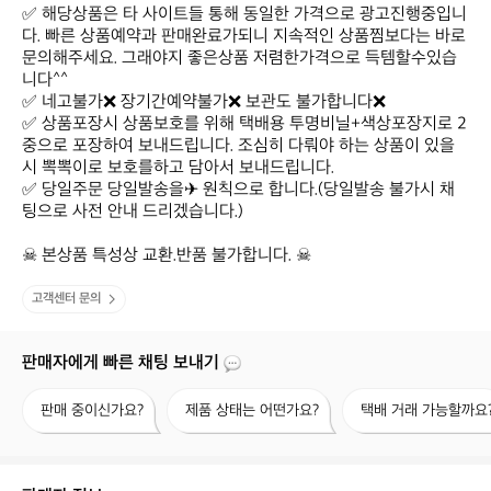
✅ 해당상품은 타 사이트들 통해 동일한 가격으로 광고진행중입니
다. 빠른 상품예약과 판매완료가되니 지속적인 상품찜보다는 바로 
문의해주세요. 그래야지 좋은상품 저렴한가격으로 득템할수있습
니다^^ 

✅ 네고불가❌ 장기간예약불가❌ 보관도 불가합니다❌ 

✅ 상품포장시 상품보호를 위해 택배용 투명비닐+색상포장지로 2
중으로 포장하여 보내드립니다. 조심히 다뤄야 하는 상품이 있을
시 뽁뽁이로 보호를하고 담아서 보내드립니다. 

✅ 당일주문 당일발송을✈ 원칙으로 합니다.(당일발송 불가시 채
팅으로 사전 안내 드리겠습니다.)

☠ 본상품 특성상 교환.반품 불가합니다. ☠
고객센터 문의
판매자에게 빠른 채팅 보내기
판
제
택
판매 중이신가요?
제품 상태는 어떤가요?
택배 거래 가능할까요
매
품
배
중
상
거
이
태
래
신
는
가