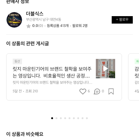
판매자 정보
가
어
능
요?
떤
할
더블식스
더
가
까
부산광역시 남구 대연4동
+ 팔로우
블
요?
요?
0.0
(0)
등록상품 413개
팔로워 2명
식
스
이 상품의 관련 게시글
릿
등산
K
지
릿지 마운틴기어의 브랜드 철학을 보여주
감
마
는 영상입니다.  비효율적인 생산 공정을
릿
운
 유지하지만 과거의 방식을 지켜오며 품질
릿지 마운틴기어의 브랜드 철학을 보여주는 영상입니다. 
감
틴
 비효율적인 생산 공정을 유지하지만 과거의 방식을 지켜
어
을 유지하기 위한 고집과 장인 정신을 엿
기
5달 전
조회 210
6
0
4
오며 품질을 유지하기 위한 고집과 장인 정신을 엿볼 수 있
볼 수 있습니다.  이와 같은 공정은 독특한
어
습니다.  이와 같은 공정은 독특한 원단의 질감과 촉감을
 만들어내며 릿지 마운틴기어의 특별한 감성을 연출합니
의
 원단의 질감과 촉감을 만들어내며 릿지
다.
브
 마운틴기어의 특별한 감성을 연출합니다.
랜
드
철
학
이 상품과 비슷해요
을