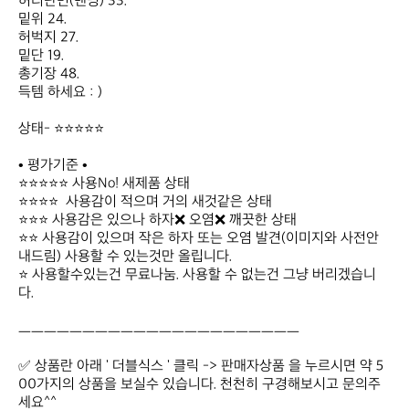
허리단면(밴딩) 33.

밑위 24.

허벅지 27.

밑단 19.

총기장 48.

득템 하세요 : )

상태- ⭐⭐⭐⭐⭐

• 평가기준 •

⭐⭐⭐⭐⭐ 사용No! 새제품 상태 

⭐⭐⭐⭐  사용감이 적으며 거의 새것같은 상태 

⭐⭐⭐ 사용감은 있으나 하자❌ 오염❌ 깨끗한 상태 

⭐⭐ 사용감이 있으며 작은 하자 또는 오염 발견(이미지와 사전안
내드림) 사용할 수 있는것만 올립니다. 

⭐ 사용할수있는건 무료나눔. 사용할 수 없는건 그냥 버리겠습니
다. 

ㅡㅡㅡㅡㅡㅡㅡㅡㅡㅡㅡㅡㅡㅡㅡㅡㅡㅡㅡㅡㅡㅡ  

✅ 상품란 아래 ' 더블식스 ' 클릭 -> 판매자상품 을 누르시면 약 5
00가지의 상품을 보실수 있습니다. 천천히 구경해보시고 문의주
세요^^
