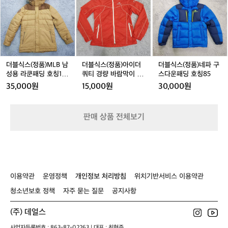
웃
라
티
식
식
식
인
도
넥
셔
스
스
스
정
어
호
츠
(정
(정
(정
신
경
칭
호
품)
품)
품)
을
량
9
칭
M
아
네
엿
바
0
1
L
이
파
볼
람
5
B
더
구
수
더블식스(정품)MLB 남
더블식스(정품)아이더
더블식스(정품)네파 구
막
0
남
쿼
스
성용 라쿤패딩 호칭10
쿼티 경량 바람막이 9
스다운패딩 호칭85
있
이
성
티
다
0(170-180)
0(S)
습
35,000원
15,000원
30,000원
호
용
경
운
니
칭
라
량
패
다.
9
쿤
바
딩
이
판매 상품 전체보기
5
패
람
호
와
딩
막
칭
같
호
이
8
은
칭
9
5
공
1
0
정
0
(S)
은
이용약관
운영정책
개인정보 처리방침
위치기반서비스 이용약관
0
독
(1
특
청소년보호 정책
자주 묻는 질문
공지사항
7
한
0
원
(주) 데얼스
-
단
사업자등록번호 : 863-87-02263 | 대표 : 최혁준