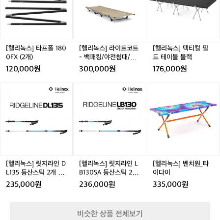
스]
전하고 자유롭게 만들어줍니다.  디자인
스]
스]
 보존에 대한 책임을 다하고자 노력합니다. 아웃도어를 넘
나
타
라
택
 또한 룬닥스를 특별하게 만드는 요소 중
어 일상의 라이프스타일까지 아우르는 룬닥스의 철학은,
경
프
이
티
 개척자들이 꿈꾸는 세상을 함께 만들어갑니다.  경계를 허
 하나입니다. 도시의 감각과 야생의 기능
계
폴
물고 자연의 중심으로 들어가세요. 룬닥스가 함께합니다.
트
컬
성을 결합한 제품들은 당신이 어디에 있든 
너
 “탐험이 시작되는 곳, 거기에 룬닥스가 있습니다.”
1
코
필
머
스타일을 잃지 않게 합니다. 숲 속에서도,
8
트
드
[헬리녹스] 타프폴 180
[헬리녹스] 라이트코트
[헬리녹스] 택티컬 필
를
 산 정상에서도, 룬닥스를 착용한 당신은
0
-
테
0FX (2개)
- 백패킹/야전침대/초
드 테이블 블랙
탐
 언제나 중심에 서게 될 것입니다.  룬닥스
0
백
이
경량
120,000원
300,000원
176,000원
험
F
패
블
는 단지 제품을 판매하는 브랜드가 아닙니
하
X
킹/
블
다. 자연과의 연결을 꿈꾸는 사람들의 커
[헬
[헬
[헬
는
(2
야
랙
리
리
리
뮤니티를 형성하고, 지속 가능성과 환경
사
개)
전
녹
녹
녹
람
 보존에 대한 책임을 다하고자 노력합니
침
스]
스]
스]
들
다. 아웃도어를 넘어 일상의 라이프스타일
대/
릿
릿
벤
을
까지 아우르는 룬닥스의 철학은, 개척자들
초
지
지
치
위
경
이 꿈꾸는 세상을 함께 만들어갑니다.  경
라
라
원
해,
량
계를 허물고 자연의 중심으로 들어가세요. 
인
인
_
룬
D
L
타
룬닥스가 함께합니다. “탐험이 시작되는
[헬리녹스] 릿지라인 D
[헬리녹스] 릿지라인 L
[헬리녹스] 벤치원_타
닥
L
B
이
L135 등산스틱 2개 세
B130SA 등산스틱 2개
이다이
 곳, 거기에 룬닥스가 있습니다.”
스
1
1
다
트 - 3단스틱/트레킹폴
세트 - 3단스틱/트레킹
는
235,000원
236,000원
335,000원
3
3
이
폴
단
5
0
순
등
S
한
비슷한 상품 전체보기
산
A