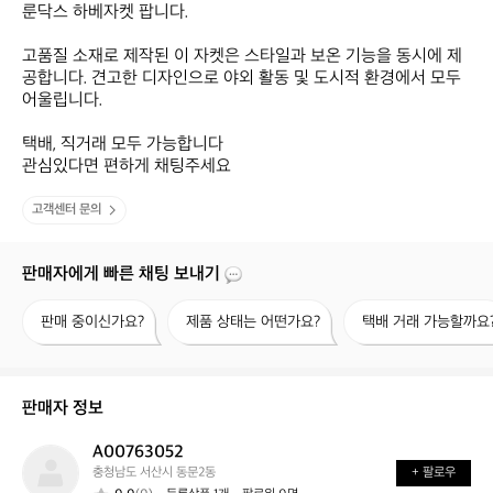
룬닥스 하베자켓 팝니다.

고품질 소재로 제작된 이 자켓은 스타일과 보온 기능을 동시에 제
공합니다. 견고한 디자인으로 야외 활동 및 도시적 환경에서 모두 
어울립니다.

택배, 직거래 모두 가능합니다

관심있다면 편하게 채팅주세요
고객센터 문의
판매자에게 빠른 채팅 보내기
판
제
택
판매 중이신가요?
제품 상태는 어떤가요?
택배 거래 가능할까요
매
품
배
중
상
거
이
태
래
신
는
가
판매자 정보
가
어
능
요?
떤
할
A00763052
A
가
까
충청남도 서산시 동문2동
+ 팔로우
0
요?
요?