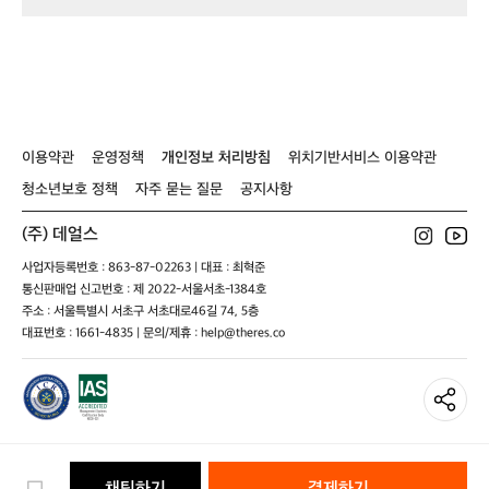
아
스
등
웃
틱
산
도
2
스
어
개
틱
장
세
2
비
트
개
를
-
세
넘
이용약관
운영정책
개인정보 처리방침
위치기반서비스 이용약관
3
트
어
단
-
선
청소년보호 정책
자주 묻는 질문
공지사항
스
3
새
틱/
단
로
(주) 데얼스
트
스
운
레
틱/
사업자등록번호 : 863-87-02263 | 대표 : 최혁준
기
킹
트
준
통신판매업 신고번호 : 제 2022-서울서초-1384호
폴
레
을
주소 : 서울특별시 서초구 서초대로46길 74, 5층
킹
제
대표번호 : 1661-4835 | 문의/제휴 : help@theres.co
폴
시
합
니
다.
첨
단
기