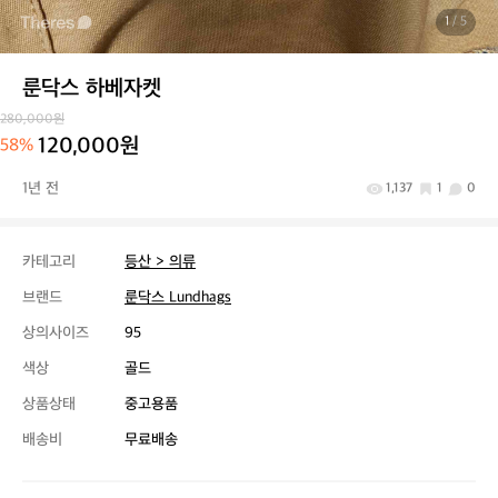
1
/ 5
룬닥스 하베자켓
280,000원
120,000원
58%
1년 전
1,137
1
0
카테고리
등산 > 의류
브랜드
룬닥스 Lundhags
상의사이즈
95
색상
골드
상품상태
중고용품
배송비
무료배송