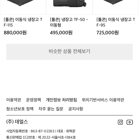
냉
T
냉
족
장
F
장
할
고
-
고
것
T
5
T
[툴콘] 이동식 냉장고 T
[툴콘] 냉장고 TF-50 -
[툴콘] 이동식 냉장고 T
같
F
0
F
F-115
이동형
F-95
아
-
-
-
880,000원
495,000원
725,000원
이
1
이
9
번
1
동
5
에
5
형
기
비슷한 상품 전체보기
어
미
션
+
팬
히
터
까
이용약관
운영정책
개인정보 처리방침
위치기반서비스 이용약관
지
청소년보호 정책
자주 묻는 질문
공지사항
추
가
(주) 데얼스
해
서
사업자등록번호 : 863-87-02263 | 대표 : 최혁준
동
통신판매업 신고번호 : 제 2022-서울서초-1384호