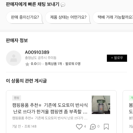
판매자에게 빠른 채팅 보내기
판
제
택
판매 중이신가요?
제품 상태는 어떤가요?
택배 거래 가능할까요
매
품
배
중
상
거
이
태
래
신
는
가
판매자 정보
가
어
능
요?
떤
할
A00910389
A
가
까
충청남도 공주시 주미동
+ 팔로우
0
요?
요?
0.0
(0)
등록상품 1개
팔로워 0명
0
9
1
이 상품의 관련 게시글
0
3
8
캠
9
캠핑
가
핑
캠핑용품 추천⭐️  기존에 도요토미 반사식
봄
용
 난로 쓰다가 한겨울 캠핑엔 좀 부족할 것
도
품
 같아 이번에 기어미션 + 팬히터 까지 추
캠핑용품 추천⭐️  기존에 도요토미 반사식 난로 쓰다가 한
봄
추
겨울 캠핑엔 좀 부족할 것 같아 이번에 기어미션 + 팬히터
았
가해서 동계캠핑 다녀왔는데 기온도 엄청
천
7달 전
조회 148
4
0
3
 까지 추가해서 동계캠핑 다녀왔는데 기온도 엄청 낮고 바
 낮고 바람도 많이 불었었는데 텐트 안에
람도 많이 불었었는데 텐트 안에는 후끈하게 따뜻해서 추