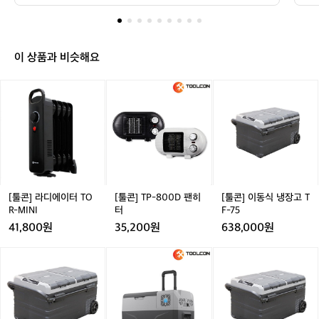
⭐️
위 잘 견디고 왔습니다🔥  동계캠핑엔 난로가 진짜 중요한
는 후끈하게 따뜻해서 추위 잘 견디고 왔
기
 것 같아요 🥹
습니다🔥  동계캠핑엔 난로가 진짜 중요
존
한 것 같아요 🥹
에
도
이 상품과 비슷해요
요
토
[툴
[툴
[툴
미
콘]
콘]
콘]
반
라
T
이
사
디
P
동
식
에
-
식
난
이
8
냉
로
터
0
장
쓰
T
0
고
다
O
D
T
[툴콘] 라디에이터 TO
[툴콘] TP-800D 팬히
[툴콘] 이동식 냉장고 T
가
R
팬
F
R-MINI
터
F-75
한
-
히
-
41,800원
35,200원
638,000원
겨
M
터
7
울
I
5
[툴
[툴
[툴
캠
N
콘]
콘]
콘]
핑
I
이
냉
이
엔
동
장
동
좀
식
고
식
부