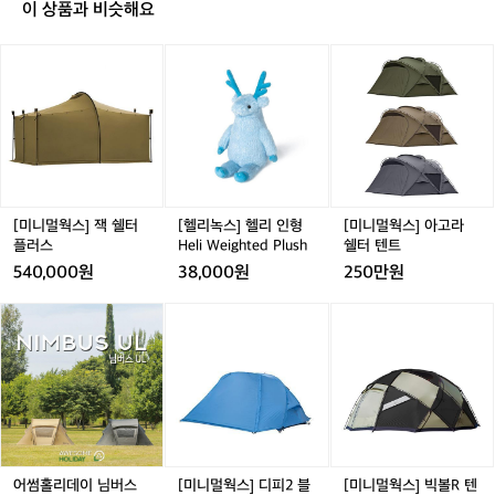
도
이 상품과 비슷해요
정도면 꿀매라고생각해요  대차안받아요
까
 오로지 판매만
좀
[미
[헬
[미
있
니
리
니
습
멀
녹
멀
니
웍
스]
웍
다
스]
헬
스]
카
잭
리
아
본
쉘
인
고
포
터
형
라
크
플
H
쉘
[미니멀웍스] 잭 쉘터
[헬리녹스] 헬리 인형
[미니멀웍스] 아고라
여
러
e
터
플러스
Heli Weighted Plush
쉘터 텐트
서
스
l
텐
540,000원
38,000원
250만원
진
i
트
짜
W
어
어
[미
어
[미
잘
e
썸
썸
니
썸
니
나
i
홀
홀
멀
홀
멀
갑
g
리
리
웍
리
웍
니
h
데
데
스]
데
스]
다
t
이
이
디
이
빅
브
e
님
님
피
님
볼
레
d
버
버
2
버
R
이
P
스
스
블
스
텐
어썸홀리데이 님버스
[미니멀웍스] 디피2 블
[미니멀웍스] 빅볼R 텐
크