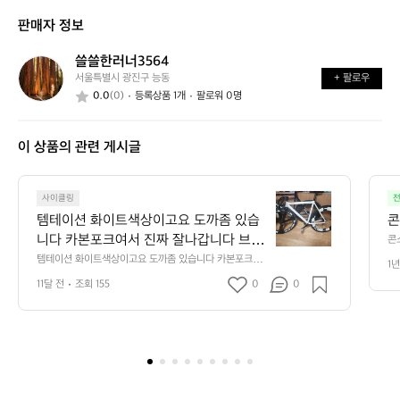
신
는
가
판매자 정보
가
어
능
요?
떤
할
쓸쓸한러너3564
쓸
가
까
서울특별시 광진구 능동
+ 팔로우
쓸
요?
요?
0.0
(0)
등록상품 1개
팔로워 0명
한
러
너
이 상품의 관련 게시글
3
5
6
템
4
사이클링
테
템테이션 화이트색상이고요 도까좀 있습
콘
이
니다 카본포크여서 진짜 잘나갑니다 브레
콘
션
이크달려있어서 안전하게타실수있어요
템테이션 화이트색상이고요 도까좀 있습니다 카본포크여
1년
화
서 진짜 잘나갑니다 브레이크달려있어서 안전하게타실수
 카본결 진짜 이뻐요 헤드 데칼아닙니다
이
11달 전
조회 155
0
0
있어요 카본결 진짜 이뻐요 헤드 데칼아닙니다 삼발이 풍
 삼발이 풍절을 진짜잘납니다 88림공명음
트
절을 진짜잘납니다 88림공명음도 잘나요 그 외에 우노스
템,싯포입니다 하자는 문자보내주시면 보내드리겠습니다 _
색
도 잘나요 그 외에 우노스템,싯포입니다
_________________________________________ 반차 20 삼발이 +8
상
 하자는 문자보내주시면 보내드리겠습니
8림 45 __________________________________________ 네고됩니다 
이
다 __________________________________________ 반
65<60  이정도면 꿀매라고생각해요  대차안받아요 오로
고
지 판매만
차 20 삼발이 +88림 45 _____________________
요
_____________________ 네고됩니다 65<60  이