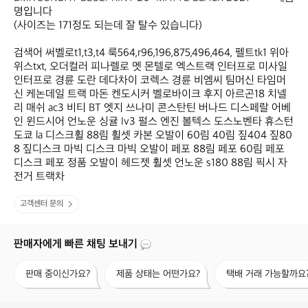
명입니다

(사이즈는 171정도 되는데 잘 탈수 있습니다)

검색어 써벨로t1,t3,t4 룩564,r96,196,875,496,464, 펠트tk1 위아
위스txt, 오더컬러 피나렐로 멧 몬텔로 엑스트랙 인터프로 미사일 
인터프로 경륜 도란 데다차이 코렉스 경륜 비엠씨 팀머신 타임머
신 케논데일 트랙 마돈 켄도시커 벨로바이크 후지 아르곤18 치넬
리 매쉬 ac3 비티 BT 엣지 쓰나미 콘스탄틴 버나드 디스페랄 어베
인 윈드시어 언노운 싱귤 Iv3 펄스 엔진 볼텍스 도스노벤타 휴스턴 
도쿄 la 디스크휠 88림 휠셋 카본 오발이 60림 40림 짚404 짚80
8 짚디스크 마빅 디스크 마빅 오발이 페포 88림 페포 60림 페포 
디스크 페포 정품 오발이 헤드젯 휠셋 언노운 s180 88림 픽시 자
전거 트랙차
고객센터 문의
판매자에게 빠른 채팅 보내기
판
제
택
판매 중이신가요?
제품 상태는 어떤가요?
택배 거래 가능할까요
매
품
배
중
상
거
이
태
래