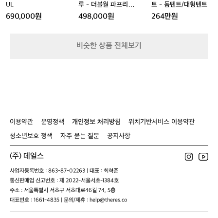
l
U
U
루
U
트
UL
루 - 더블월 파프리카
트 - 돔텐트/대형텐트
달
u
L
L
-
L
-
L
DP 2
려
690,000원
498,000원
264만원
s
더
돔
있
h
블
텐
어
월
트/
서
비슷한 상품 전체보기
파
대
안
프
형
전
리
텐
하
카
트
게
D
타
P
실
2
수
있
이용약관
운영정책
개인정보 처리방침
위치기반서비스 이용약관
어
요
청소년보호 정책
자주 묻는 질문
공지사항
카
본
(주) 데얼스
결
사업자등록번호 : 863-87-02263 | 대표 : 최혁준
진
짜
통신판매업 신고번호 : 제 2022-서울서초-1384호
이
주소 : 서울특별시 서초구 서초대로46길 74, 5층
뻐
대표번호 : 1661-4835 | 문의/제휴 : help@theres.co
요