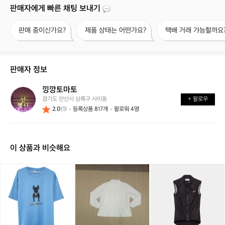
판매자에게 빠른 채팅 보내기
판
제
택
판매 중이신가요?
제품 상태는 어떤가요?
택배 거래 가능할까요
매
품
배
중
상
거
이
태
래
신
는
가
판매자 정보
가
어
능
요?
떤
할
낑깡토마토
낑
가
까
경기도 안산시 상록구 사이동
+ 팔로우
깡
요?
요?
2.0
(1)
등록상품 817개
팔로워 4명
토
마
토
이 상품과 비슷해요
라
라
(1
라
(1
카
(
이
이
0
이
0
페
프
프
5)
프
5)
드
워
워
핑
워
핑
사
크
크
여
크
여
이
반
반
성
반
성
클