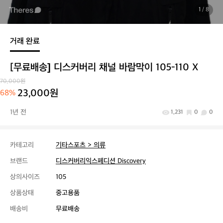
1
/ 8
거래 완료
[무료배송] 디스커버리 채널 바람막이 105-110 X
70,000원
23,000원
68%
1년 전
1,231
0
0
카테고리
기타스포츠 > 의류
브랜드
디스커버리익스페디션 Discovery
상의사이즈
105
상품상태
중고용품
배송비
무료배송