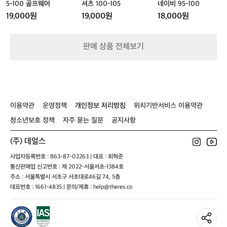
티
9
셔
네
5-100 골프웨어
셔츠 100-105
네이비 95-100
아
5
츠
이
19,000원
19,000원
18,000원
웃
-
1
비
도
1
0
9
어
0
0
5
판매 상품 전체보기
0
-
-
골
1
1
프
0
0
웨
5
0
어
이용약관
운영정책
개인정보 처리방침
위치기반서비스 이용약관
청소년보호 정책
자주 묻는 질문
공지사항
(주) 데얼스
사업자등록번호 : 863-87-02263 | 대표 : 최혁준
통신판매업 신고번호 : 제 2022-서울서초-1384호
주소 : 서울특별시 서초구 서초대로46길 74, 5층
대표번호 : 1661-4835 | 문의/제휴 : help@theres.co