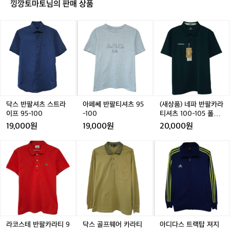
낑깡토마토님의 판매 상품
트
트
람
트
람
막
1
1
막
1
막
이
1
닥
아
(새
0
0
이
0
이
점
스
페
상
0
0
조
0
조
퍼
반
쎄
품)
사
사
끼
사
끼
H
팔
반
네
이
이
블
이
블
S
셔
팔
파
즈
즈
랙
즈
랙
-
츠
티
반
남
남
J
스
셔
팔
성
성
U
트
츠
카
A
라
9
라
닥스 반팔셔츠 스트라
아페쎄 반팔티셔츠 95
(새상품) 네파 반팔카라
-
이
5
티
이프 95-100
-100
티셔츠 100-105 폴로
W
프
-
셔
티 아웃도어
F
19,000원
19,000원
20,000원
9
1
츠
1
5
0
1
0
라
닥
아
-
0
0
6
코
스
디
1
0
스
골
다
0
-
테
프
스
0
1
반
웨
트
0
팔
어
랙
5
카
카
탑
폴
라
라
져
로
티
티
지
라코스테 반팔카라티 9
닥스 골프웨어 카라티
아디다스 트랙탑 져지