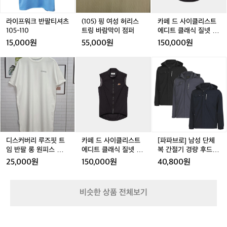
팔
팔
허
팔
허
리
티
티
리
티
리
스
셔
셔
스
셔
스
트
라이프워크 반팔티셔츠
(105) 핑 여성 허리스
카페 드 사이클리스트
츠
츠
트
츠
트
에
105-110
트링 바람막이 점퍼
에디트 클래식 질넷 바
1
1
링
1
링
디
1
람막이 조끼 블랙 여성
15,000원
55,000원
150,000원
0
0
바
0
바
트
5
5
람
5
람
클
5
디
디
카
디
카
[파
-
-
막
-
막
래
-
스
스
페
스
페
파
1
1
이
1
이
식
1
커
커
드
커
드
브
1
1
점
1
점
질
1
버
버
사
버
사
로]
0
0
퍼
0
퍼
넷
리
리
이
리
이
남
바
루
루
클
루
클
성
람
즈
즈
리
즈
리
단
막
핏
핏
스
핏
스
체
이
트
트
트
트
트
복
디스커버리 루즈핏 트
카페 드 사이클리스트
[파파브로] 남성 단체
조
임
임
에
임
에
간
임 반팔 롱 원피스 화이
에디트 클래식 질넷 바
복 간절기 경량 후드 바
끼
반
반
디
반
디
절
트 100사이즈
람막이 조끼 블랙 남성
람막이 점퍼 HS-JUA-
25,000원
150,000원
40,800원
블
팔
팔
트
팔
트
기
WF106
랙
롱
롱
클
롱
클
경
여
원
원
래
원
래
량
비슷한 상품 전체보기
성
피
피
식
피
식
후
스
스
질
스
질
드
화
화
넷
화
넷
바
이
이
바
이
바
람