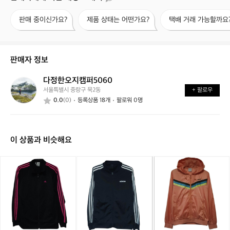
판
제
택
판매 중이신가요?
제품 상태는 어떤가요?
택배 거래 가능할까요
매
품
배
중
상
거
이
태
래
신
는
가
판매자 정보
가
어
능
요?
떤
할
다정한오지캠퍼5060
다
가
까
서울특별시 중랑구 묵2동
+ 팔로우
정
요?
요?
0.0
(0)
등록상품 18개
팔로워 0명
한
오
지
캠
이 상품과 비슷해요
퍼
5
0
아
아
아
아
아
아
6
디
디
디
디
디
디
0
다
다
다
다
다
다
스
스
스
스
스
스
트
트
트
트
트
바
랙
랙
랙
랙
랙
람
탑
탑
탑
탑
탑
막
져
져
져
져
져
이