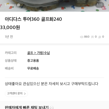
1
/ 6
아디다스 투어360 골프화240
33,000원
1년 전
860
0
0
카테고리
골프 > 가방/수납
상품상태
중고용품
배송비
무료배송
상태좋아요 관심있으신 분은 자세히 보시고 구매부탁드립니다
고객센터 문의
판매자에게 빠른 채팅 보내기