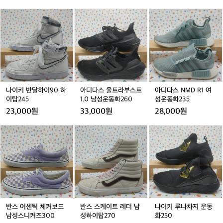
나
아
아
이
디
디
키
다
다
반
스
스
달
울
N
하
트
M
이
라
D
9
부
R
0
스
1
나이키 반달하이90 하
아디다스 울트라부스트
아디다스 NMD R1 여
하
트
여
이탑245
1.0 남성운동화260
성운동화235
이
1.
성
23,000원
33,000원
28,000원
탑
0
운
2
남
동
반
반
나
4
성
화
스
스
이
5
운
2
어
스
키
동
3
센
케
루
화
5
틱
이
나
2
체
트
차
6
커
레
지
0
보
더
운
드
남
동
반스 어센틱 체커보드
반스 스케이트 레더 남
나이키 루나차지 운동
남
성
화
남성스니커즈300
성하이탑270
화250