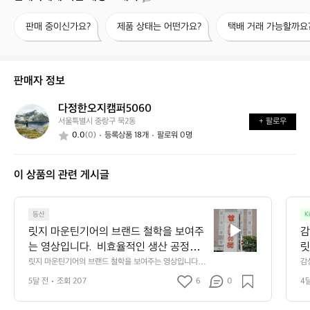
판
제
택
판매 중이신가요?
제품 상태는 어떤가요?
택배 거래 가능할까요
매
품
배
중
상
거
이
태
래
신
는
가
판매자 정보
가
어
능
요?
떤
할
다정한오지캠퍼5060
다
가
까
서울특별시 중랑구 묵2동
+ 팔로우
정
요?
요?
0.0
(0)
등록상품 18개
팔로워 0명
한
오
지
이 상품의 관련 게시글
캠
퍼
5
릿
0
등산
K
지
6
릿지 마운틴기어의 브랜드 철학을 보여주
감
마
0
는 영상입니다.  비효율적인 생산 공정을
릿
운
 유지하지만 과거의 방식을 지켜오며 품질
릿지 마운틴기어의 브랜드 철학을 보여주는 영상입니다. 
감
틴
 비효율적인 생산 공정을 유지하지만 과거의 방식을 지켜
어
을 유지하기 위한 고집과 장인 정신을 엿
기
5달 전
조회 207
6
0
4
오며 품질을 유지하기 위한 고집과 장인 정신을 엿볼 수 있
볼 수 있습니다.  이와 같은 공정은 독특한
어
습니다.  이와 같은 공정은 독특한 원단의 질감과 촉감을
 만들어내며 릿지 마운틴기어의 특별한 감성을 연출합니
의
 원단의 질감과 촉감을 만들어내며 릿지