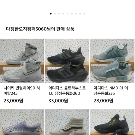
다.
브
 마운틴기어의 특별한 감성을 연출합니다.
랜
드
철
학
다정한오지캠퍼5060님의 판매 상품
을
보
나
아
아
여
이
디
디
주
키
다
다
는
반
스
스
영
달
울
N
상
하
트
M
입
이
라
D
니
9
부
R
다.
0
스
1
나이키 반달하이90 하
아디다스 울트라부스트
아디다스 NMD R1 여
비
하
트
여
이탑245
1.0 남성운동화260
성운동화235
효
이
1.
성
23,000원
33,000원
28,000원
율
탑
0
운
적
2
남
동
반
반
나
인
4
성
화
스
스
이
생
5
운
2
어
스
키
산
동
3
센
케
루
공
화
5