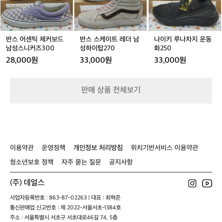
틱
이
나
정
2
체
트
차
을
6
커
레
지
유
0
보
더
운
지
드
남
동
반스 어센틱 체커보드
반스 스케이트 레더 남
나이키 루나차지 운동
하
남
성
화
남성스니커즈300
성하이탑270
화250
지
성
하
2
만
28,000원
33,000원
33,000원
스
이
5
과
니
탑
0
거
커
2
의
판매 상품 전체보기
즈
7
방
3
0
식
0
을
0
지
켜
오
이용약관
운영정책
개인정보 처리방침
위치기반서비스 이용약관
며
품
청소년보호 정책
자주 묻는 질문
공지사항
질
을
(주) 데얼스
유
사업자등록번호 : 863-87-02263 | 대표 : 최혁준
지
통신판매업 신고번호 : 제 2022-서울서초-1384호
하
주소 : 서울특별시 서초구 서초대로46길 74, 5층
기