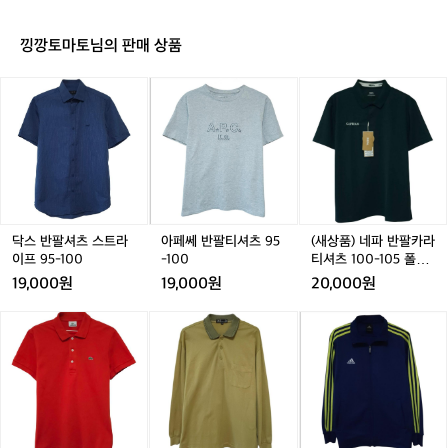
과
프
프
1
프
1
지
중
웨
웨
0
웨
0
급
낑깡토마토님의 판매 상품
어
어
0
어
0
사
폴
폴
이,
닥
아
(새
로
로
러
스
페
상
티
티
닝
반
쎄
품)
에
팔
반
네
잘
셔
팔
파
적
츠
티
반
응
스
셔
팔
해
트
츠
카
가
라
9
라
닥스 반팔셔츠 스트라
아페쎄 반팔티셔츠 95
(새상품) 네파 반팔카라
는
이
5
티
이프 95-100
-100
티셔츠 100-105 폴로
안
프
-
셔
티 아웃도어
19,000원
19,000원
20,000원
정
9
1
츠
적
5
0
1
라
닥
아
인
-
0
0
코
스
디
흐
1
0
스
골
다
름
0
-
테
프
스
으
0
1
반
웨
트
로
0
팔
어
랙
볼
5
카
카
탑
수