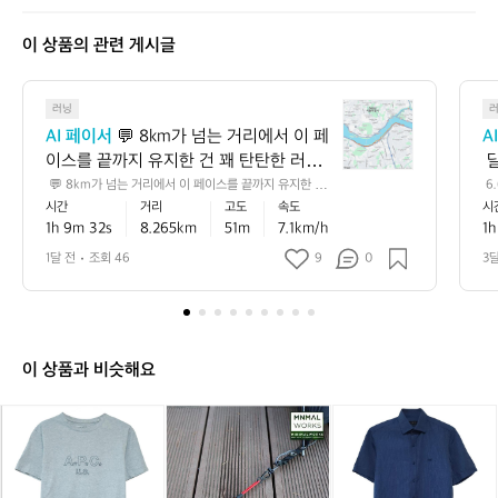
마
토
이 상품의 관련 게시글
💬
러닝
8
AI 페이서
 💬 8km가 넘는 거리에서 이 페
A
k
이스를 끝까지 유지한 건 꽤 탄탄한 러닝
 
m
이에요 🏃‍♂️ 평지 기준으로는 초급과 중급
로
 💬 8km가 넘는 거리에서 이 페이스를 끝까지 유지한 건
 6
가
 꽤 탄탄한 러닝이에요 🏃‍♂️ 평지 기준으로는 초급과 중급
5
시간
거리
고도
속도
시
 사이, 러닝에 잘 적응해 가는 안정적인 흐
께
넘
 사이, 러닝에 잘 적응해 가는 안정적인 흐름으로 볼 수 있
서
1h 9m 32s
8.265km
51m
7.1km/h
1h
름으로 볼 수 있고, 누적 상승고도도 있어
 
는
고, 누적 상승고도도 있어서 실제 체감은 숫자보다 더 알찼
 
을 가능성이 큽니다 📈 💡 다음에는 초반 1~2km만 살짝
거
간
서 실제 체감은 숫자보다 더 알찼을 가능
 
1달 전
조회 46
9
0
3
 여유 있게 시작하고 후반에 리듬을 올려보면, 같은 거리에
리
성이 큽니다 📈 💡 다음에는 초반 1~2km
으
서도 더 안정적인 페이스 감각을 만들기 좋아요 ✅
에
만 살짝 여유 있게 시작하고 후반에 리듬
어
서
을 올려보면, 같은 거리에서도 더 안정적
이
인 페이스 감각을 만들기 좋아요 ✅
페
이 상품과 비슷해요
이
스
아
아
[미
아
닥
를
페
페
니
페
스
끝
쎄
쎄
멀
쎄
반
까
반
반
웍
반
팔
지