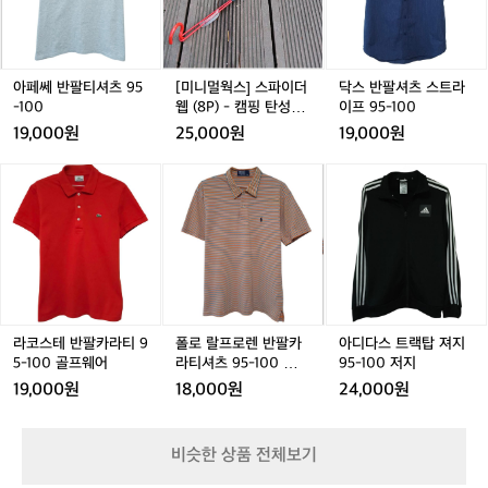
팔
팔
스]
팔
셔
유
티
티
스
티
츠
지
셔
셔
파
셔
스
한
츠
츠
이
츠
트
건
9
9
더
9
라
9
아페쎄 반팔티셔츠 95
[미니멀웍스] 스파이더
닥스 반팔셔츠 스트라
꽤
5
5
웹
5
이
5
-100
웹 (8P) - 캠핑 탄성로
이프 95-100
탄
-
-
(8
-
프
-
프
19,000원
25,000원
19,000원
탄
1
1
P)
1
9
1
한
0
0
-
0
5
라
라
폴
라
폴
아
러
0
0
캠
0
-
코
코
로
코
로
디
닝
핑
1
스
스
랄
스
랄
다
이
탄
0
테
테
프
테
프
스
에
성
0
반
반
로
반
로
트
요
로
팔
팔
렌
팔
렌
랙
🏃‍♂️
프
카
카
반
카
반
탑
평
라
라
팔
라
팔
져
지
티
티
카
티
카
지
라코스테 반팔카라티 9
폴로 랄프로렌 반팔카
아디다스 트랙탑 져지
기
9
9
라
9
라
9
9
5-100 골프웨어
라티셔츠 95-100 폴로
95-100 저지
준
5
5
티
5
티
5
5
티
으
19,000원
18,000원
24,000원
-
-
셔
-
셔
-
-
로
1
1
츠
1
츠
1
1
는
0
0
9
0
9
0
초
비슷한 상품 전체보기
0
0
5
0
5
0
급
골
골
-
골
-
저