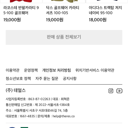
폴
라
라
져
있
로
티
티
지
라코스테 반팔카라티 9
닥스 골프웨어 카라티
아디다스 트랙탑 져지
고,
티
9
셔
네
5-100 골프웨어
셔츠 100-105
네이비 95-100
누
아
5
츠
이
적
19,000원
19,000원
18,000원
웃
-
1
비
상
도
1
0
9
승
어
0
0
5
고
판매 상품 전체보기
0
-
-
도
골
1
1
도
프
0
0
있
웨
5
0
어
어
서
실
이용약관
운영정책
개인정보 처리방침
위치기반서비스 이용약관
제
청소년보호 정책
자주 묻는 질문
공지사항
체
감
은
(주) 데얼스
숫
사업자등록번호 : 863-87-02263 | 대표 : 최혁준
자
통신판매업 신고번호 : 제 2022-서울서초-1384호
보
주소 : 서울특별시 서초구 서초대로46길 74, 5층
다
대표번호 : 1661-4835 | 문의/제휴 : help@theres.co
더
알