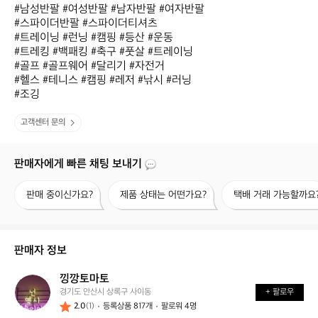
#남성반팔 #여성반팔 #남자반팔 #여자반팔

#스파이더반팔 #스파이더티셔츠 

#트레이닝 #런닝 #캠핑 #등산 #운동

#트레킹 #백패킹 #축구 #풋살 #트레이닝

#골프 #골프웨어 #달리기 #자전거 

#헬스 #테니스 #캠핑 #레저 #낚시 #러닝

#조깅
고객센터 문의
판매자에게 빠른 채팅 보내기
판
제
택
판매 중이신가요?
제품 상태는 어떤가요?
택배 거래 가능할까요
매
품
배
중
상
거
이
태
래
신
는
가
판매자 정보
가
어
능
요?
떤
할
낑깡토마토
낑
가
까
경기도 안산시 상록구 사이동
+ 팔로우
깡
요?
요?
2.0
(1)
등록상품 817개
팔로워 4명
토