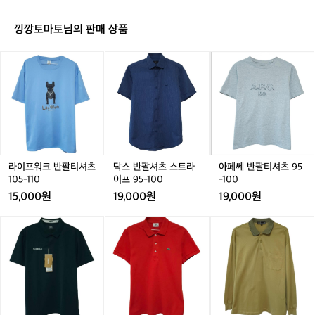
과
0
0
아
중
5
5
디
급
낑깡토마토님의 판매 상품
다
사
스
이,
라
닥
아
저
러
이
스
페
지
닝
프
반
쎄
에
워
팔
반
거래 완료
잘
크
셔
팔
적
반
츠
티
응
팔
스
셔
해
티
트
츠
가
셔
라
9
라이프워크 반팔티셔츠
닥스 반팔셔츠 스트라
아페쎄 반팔티셔츠 95
는
츠
이
5
105-110
이프 95-100
-100
안
1
프
-
15,000원
19,000원
19,000원
정
0
9
1
적
5
5
0
(새
라
닥
인
-
-
0
상
코
스
흐
1
1
품)
스
골
름
1
0
네
테
프
으
0
0
파
반
웨
로
반
팔
어
볼
팔
카
카
수