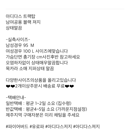
아디다스 트랙탑 

남여공용 블랙 져지 

상태말끔 

-실측사이즈- 

남성경우 95  M

여성경우 100 L 사이즈에맞습니다 

가슴단면 총기장 cm사진후반 참고하세요

오염하자없이 상태매우말끔합니다

목카라 소매 지퍼상태 말끔 

다양한사이즈의상품을 올리고있습니다

❤️❤️2개이상주문시 배송료 무료❤️❤️

-택배안내-

일반택배 : 평균 1~2일 소요 (집수령)

반값택배 : 평균4~5일 소요 (가까운지점설정) 

제주지역 구매자분은 미리 채팅을 주세요

#파이어버드 #유로파 #아디다스저지 #아디다스져지 
