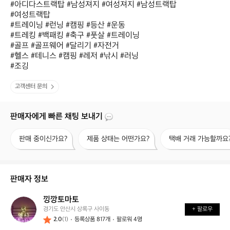
#아디다스트랙탑 #남성져지 #여성져지 #남성트랙탑

#여성트랙탑 

#트레이닝 #런닝 #캠핑 #등산 #운동

#트레킹 #백패킹 #축구 #풋살 #트레이닝

#골프 #골프웨어 #달리기 #자전거 

#헬스 #테니스 #캠핑 #레저 #낚시 #러닝

#조깅
고객센터 문의
판매자에게 빠른 채팅 보내기
판
제
택
판매 중이신가요?
제품 상태는 어떤가요?
택배 거래 가능할까요
매
품
배
중
상
거
이
태
래
신
는
가
판매자 정보
가
어
능
요?
떤
할
낑깡토마토
낑
가
까
경기도 안산시 상록구 사이동
+ 팔로우
깡
요?
요?
2.0
(1)
등록상품 817개
팔로워 4명
토