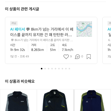
마
토
이 상품의 관련 게시글
💬
러닝
8
AI 페이서
 💬 8km가 넘는 거리에서 이 페
A
k
이스를 끝까지 유지한 건 꽤 탄탄한 러닝
 
m
이에요 🏃‍♂️ 평지 기준으로는 초급과 중급
로
 💬 8km가 넘는 거리에서 이 페이스를 끝까지 유지한 건
 6
가
 꽤 탄탄한 러닝이에요 🏃‍♂️ 평지 기준으로는 초급과 중급
5
시간
거리
고도
속도
시
 사이, 러닝에 잘 적응해 가는 안정적인 흐
께
넘
 사이, 러닝에 잘 적응해 가는 안정적인 흐름으로 볼 수 있
서
1h 9m 32s
8.265km
51m
7.1km/h
1h
름으로 볼 수 있고, 누적 상승고도도 있어
 
는
고, 누적 상승고도도 있어서 실제 체감은 숫자보다 더 알찼
 
을 가능성이 큽니다 📈 💡 다음에는 초반 1~2km만 살짝
거
간
서 실제 체감은 숫자보다 더 알찼을 가능
 
1달 전
조회 49
9
0
3
 여유 있게 시작하고 후반에 리듬을 올려보면, 같은 거리에
리
성이 큽니다 📈 💡 다음에는 초반 1~2km
으
서도 더 안정적인 페이스 감각을 만들기 좋아요 ✅
에
만 살짝 여유 있게 시작하고 후반에 리듬
어
서
을 올려보면, 같은 거리에서도 더 안정적
이
인 페이스 감각을 만들기 좋아요 ✅
페
이 상품과 비슷해요
이
스
아
아
아
아
아
아
를
디
디
디
디
디
디
끝
다
다
다
다
다
다
까
스
스
스
스
스
스
지
트
트
트
트
트
트