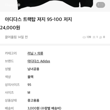
1
/ 9
아디다스 트랙탑 져지 95-100 저지
24,000원
끌어올림 14일 전
139
1
0
카테고리
러닝 > 의류
브랜드
아디다스 Adidas
성별
남녀공용
색상
블랙
상의사이즈
95
사이즈
M
상품상태
중고용품
배송비
3,000원 (수량별 배송비)