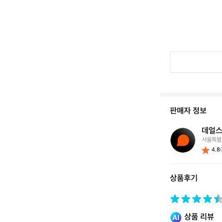
판매자 정보
데얼스
데
서울특별
얼
4.8
스
스
토
상품후기
어
상품 리뷰