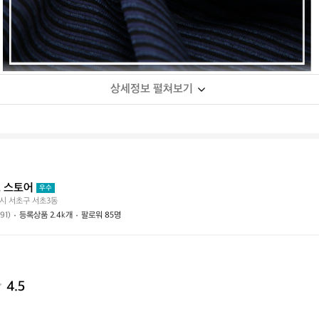
상세정보 펼쳐보기
 스토어
우수
시 서초구 서초3동
(91)
등록상품 2.4k개
팔로워 85명
4.5