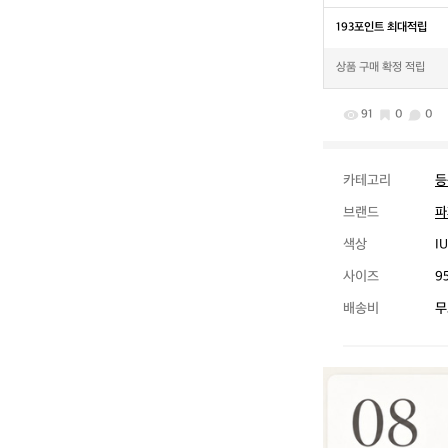
193포인트 최대적립
상품 구매 확정 적립
91
0
0
카테고리
등
브랜드
파
색상
I
사이즈
95
배송비
무