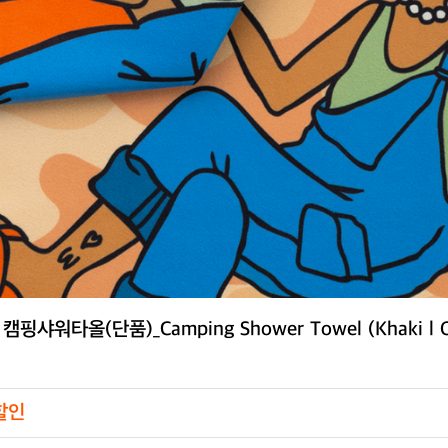
샤워타올(단품)_Camping Shower Towel (Khaki l O
 할인