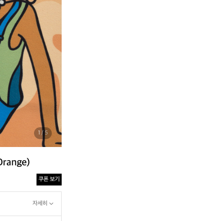
1
/ 5
range)
쿠폰 보기
자세히