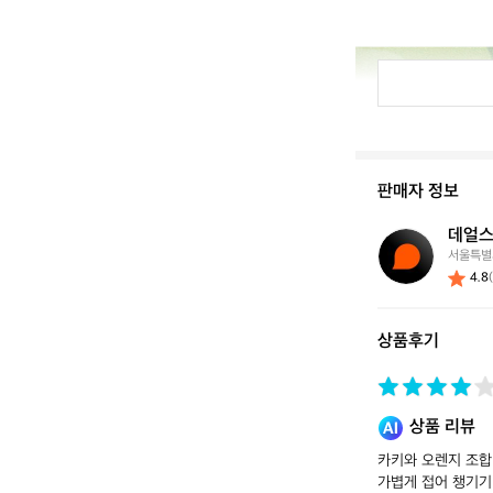
판매자 정보
데얼스
데
서울특별
얼
4.8
스
스
토
상품후기
어
상품 리뷰
카키와 오렌지 조합
가볍게 접어 챙기기 