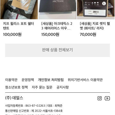
거래 완료
로
스
크
로
벌
포
테
렛
러
트
릭
지
닝
쉘
스
헬
큐
터
2
멧
지프 윌리스 포트 쉘터
[새상품] 아크테릭스 2
[새상품] 지로 렛지 헬
레
텐
3
(화
텐트
3 에어리어스 아우라
멧 (화이트/ 라지)
이
트
에
이
미드 맨 260mm
100,000원
150,000원
70,000원
션
어
트/
계
리
라
정
어
지)
판매 상품 전체보기
T
스
h
아
e
우
P
라
u
미
r
드
이용약관
운영정책
개인정보 처리방침
위치기반서비스 이용약관
p
맨
o
2
청소년보호 정책
자주 묻는 질문
공지사항
s
6
e
0
(주) 데얼스
C
m
o
m
사업자등록번호 : 863-87-02263 | 대표 : 최혁준
m
통신판매업 신고번호 : 제 2022-서울서초-1384호