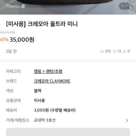
1
/ 3
[미사용] 크레모아 울트라 미니
59,000원
35,000원
41%
2달 전
276
13
0
카테고리
캠핑 > 랜턴/조명
브랜드
크레모아 CLAYMORE
색상
블랙
상품상태
미사용
배송비
3,000원 (수량별 배송비)
거래/체험장소
교대역 3호선