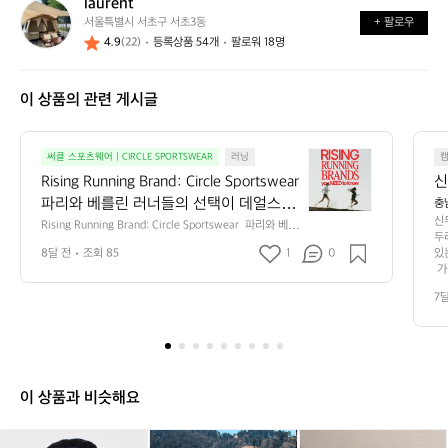
laurent
l
가
까
서울특별시 서초구 서초3동
+ 팔로우
a
요?
요?
4.9
(22)
등록상품 54개
팔로워 18명
u
r
e
이 상품의 관련 게시글
n
t
R
써클 스포츠웨어 | CIRCLE SPORTSWEAR
러닝
i
Rising Running Brand: Circle Sportswear  
신
s
파리와 베를린 러너들의 선택이 데얼스 사
충
i
신
용자에게도 도착했습니다. 글로벌 러닝 큐
Rising Running Brand: Circle Sportswear  파리와 베를
n
두
린 러너들의 선택이 데얼스 사용자에게도 도착했습니다.
레이션 계정 The Purpose Company가
g
8달 전
조회 85
1
0
있
 글로벌 러닝 큐레이션 계정 The Purpose Company가
 ‘지금 가장 주목해야 할 러닝 브랜드’로 써
 
R
 ‘지금 가장 주목해야 할 러닝 브랜드’로 써클 스포츠웨어를 
다
소개했습니다. 지속 가능성과 퍼포먼스를 동시에 추구하는 
u
클 스포츠웨어를 소개했습니다. 지속 가능
7
다
브랜드의 철학, 로컬 생산과 미세 플라스틱 최소화, 의류
n
성과 퍼포먼스를 동시에 추구하는 브랜드
 
 수선 프로그램까지 더해지며 유럽 러너들이 먼저 반응하
n
다
의 철학, 로컬 생산과 미세 플라스틱 최소
기 시작했습니다.  키제틱웍스가 수입, 유통 중인 써클 스
i
도
포츠웨어는 이제 한국 러너들에게도 새로운 기준을 제시합
화, 의류 수선 프로그램까지 더해지며 유
n
객
니다. 도시의 일상 러닝부터 장거리 트레일 라닝까지, 써클
럽 러너들이 먼저 반응하기 시작했습니다.  
험
g
의 미니멀하고 가벼운 실루엣은 러닝을 하나의 라이프스타
이 상품과 비슷해요
입
키제틱웍스가 수입, 유통 중인 써클 스포
일로 확장시키는 힘을 갖고 있습니다.  트렌드가 아닌 ‘다음 
B
핑
시대의 러닝 브랜드’를 찾고 있다면, 지금이 바로 써클을 경
츠웨어는 이제 한국 러너들에게도 새로운
r
핑
험할 순간입니다.  *해당 글은 The Purpose Company의
써
써
카
써
카
신
a
 기준을 제시합니다. 도시의 일상 러닝부
는