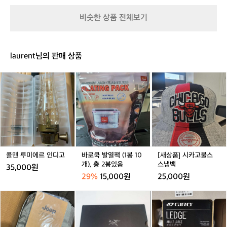
린
용
캠
러
가
핑
비슷한 상품 전체보기
너
방
테
들
이
의
블
선
laurent님의 판매 상품
택
이
콜
바
[새
데
맨
로
상
얼
루
쿡
품]
스
미
발
시
사
거래 완료
에
열
카
용
르
팩
고
자
인
(1
불
에
디
봉
스
게
고
1
스
콜맨 루미에르 인디고
바로쿡 발열팩 (1봉 10
[새상품] 시카고불스
도
0
냅
개), 총 2봉있음
스냅백
도
35,000원
개),
백
착
29%
15,000원
25,000원
총
했
2
습
지
[새
[새
봉
니
프
상
상
있
다.
윌
품]
품]
음
글
리
아
지