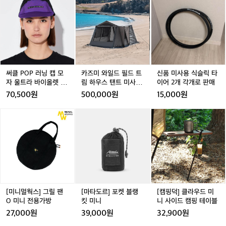
 이미지를 사용하였습니다.
클
클
즈
클
즈
품
n
음
터 장거리 트레일 라닝까지, 써클의 미니
P
P
미
P
미
미
P
d:
멀하고 가벼운 실루엣은 러닝을 하나의 라
O
O
와
O
와
사
C
이프스타일로 확장시키는 힘을 갖고 있습
P
P
일
P
일
용
P
i
러
니다.  트렌드가 아닌 ‘다음 시대의 러닝 브
러
드
러
드
식
r
닝
닝
필
닝
필
슬
랜드’를 찾고 있다면, 지금이 바로 써클을
c
캡
캡
드
캡
드
릭
l
 경험할 순간입니다.  *해당 글은 The Pur
모
모
트
모
트
타
써클 POP 러닝 캡 모
카즈미 와일드 필드 트
신품 미사용 식슬릭 타
e
pose Company의 이미지를 사용하였습
자
자
림
자
림
이
자 울트라 바이올렛 공
림 하우스 탠트 미사용
이어 2개 각개로 판매
S
니다.
울
울
하
울
하
어
용
판매
p
70,500원
500,000원
15,000원
트
트
우
트
우
2
o
라
라
스
라
스
개
r
[미
[마
[마
[캠
바
바
탠
바
탠
각
t
니
타
타
핑
이
이
트
이
트
개
s
멀
도
도
덕]
올
올
미
올
미
로
w
웍
르]
르]
클
렛
렛
사
렛
사
판
e
스]
포
포
라
공
공
용
공
용
매
a
그
켓
켓
우
용
용
판
용
판
r
릴
블
블
드
매
매
파
팬
랭
랭
미
리
O
킷
킷
니
[미니멀웍스] 그릴 팬
[마타도르] 포켓 블랭
[캠핑덕] 클라우드 미
와
미
미
미
사
O 미니 전용가방
킷 미니
니 사이드 캠핑 테이블
베
니
니
니
이
27,000원
39,000원
32,900원
를
전
드