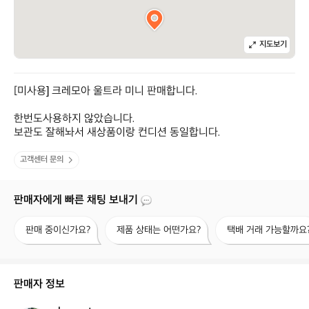
지도보기
[미사용] 크레모아 울트라 미니 판매합니다. 

한번도사용하지 않았습니다.

보관도 잘해놔서 새상품이랑 컨디션 동일합니다.
고객센터 문의
판매자에게 빠른 채팅 보내기
판
제
택
판매 중이신가요?
제품 상태는 어떤가요?
택배 거래 가능할까요
매
품
배
중
상
거
이
태
래
신
는
가
판매자 정보
가
어
능
요?
떤
할