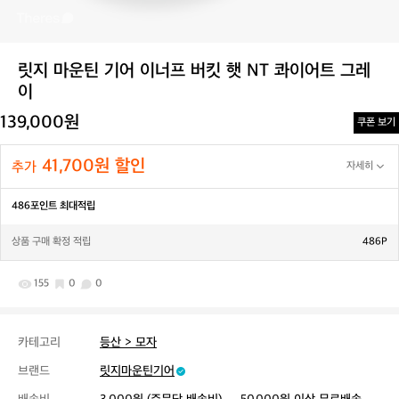
릿지 마운틴 기어 이너프 버킷 햇 NT 콰이어트 그레
이
139,000원
쿠폰 보기
41,700원 할인
추가
자세히
486포인트 최대적립
상품 구매 확정 적립
486P
155
0
0
카테고리
등산 > 모자
브랜드
릿지마운틴기어