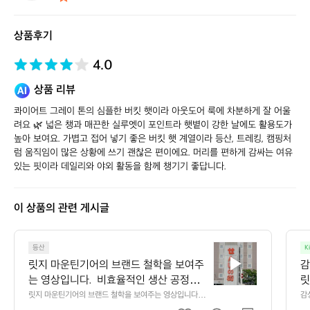
웍
스
상품후기
스
토
어
4.0
상품 리뷰
콰이어트 그레이 톤의 심플한 버킷 햇이라 아웃도어 룩에 차분하게 잘 어울
려요 🌿 넓은 챙과 매끈한 실루엣이 포인트라 햇볕이 강한 날에도 활용도가 
높아 보여요. 가볍고 접어 넣기 좋은 버킷 햇 계열이라 등산, 트레킹, 캠핑처
럼 움직임이 많은 상황에 쓰기 괜찮은 편이에요. 머리를 편하게 감싸는 여유 
있는 핏이라 데일리와 야외 활동을 함께 챙기기 좋답니다.
이 상품의 관련 게시글
릿
등산
K
지
릿지 마운틴기어의 브랜드 철학을 보여주
감
마
는 영상입니다.  비효율적인 생산 공정을
릿
운
 유지하지만 과거의 방식을 지켜오며 품질
릿지 마운틴기어의 브랜드 철학을 보여주는 영상입니다. 
감
틴
 비효율적인 생산 공정을 유지하지만 과거의 방식을 지켜
어