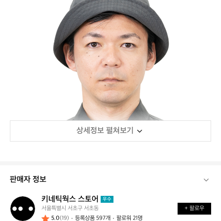
상세정보 펼쳐보기
판매자 정보
키네틱웍스 스토어
키
우수
서울특별시 서초구 서초동
+ 팔로우
네
5.0
(19)
등록상품 597개
팔로워 21명
틱