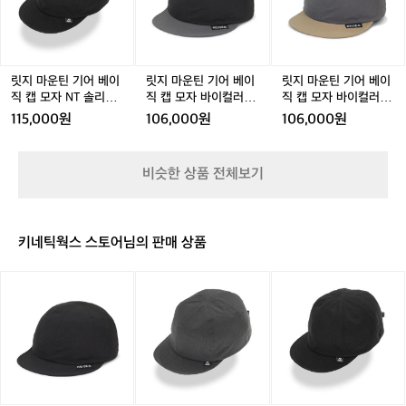
이
자
스
틴
틴
틴
틴
틴
산
어
N
트
기
기
기
기
기
공
트
T
그
어
어
어
어
어
정
그
콰
레
베
베
베
베
베
을
레
이
이
이
이
이
이
이
릿지 마운틴 기어 베이
릿지 마운틴 기어 베이
릿지 마운틴 기어 베이
유
이
어
직
직
직
직
직
직 캡 모자 NT 솔리드
직 캡 모자 바이컬러 블
직 캡 모자 바이컬러 그
지
트
캡
캡
캡
캡
캡
블랙
랙 × 그레이
레이 × 베이지
하
115,000원
106,000원
106,000원
그
모
모
모
모
모
지
레
자
자
자
자
자
만
이
N
N
바
N
바
과
비슷한 상품 전체보기
T
T
이
T
이
T
거
솔
솔
컬
솔
컬
의
리
리
러
리
러
방
드
드
블
드
그
식
키네틱웍스 스토어님의 판매 상품
블
블
랙
블
레
을
랙
랙
×
랙
이
지
릿
릿
릿
그
×
켜
지
지
지
레
베
오
마
마
마
이
이
며
운
운
운
지
품
틴
틴
틴
질
기
기
기
을
어
어
어
유
엑
베
베