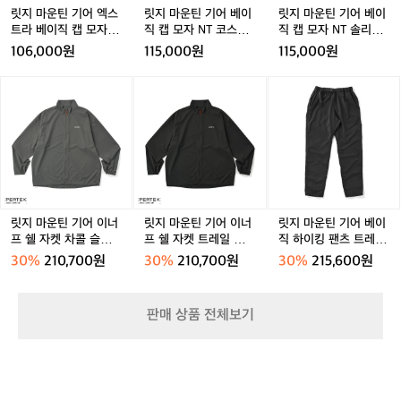
지
스
이
이
릿지 마운틴 기어 엑스
릿지 마운틴 기어 베이
릿지 마운틴 기어 베이
하
트
직
직
트라 베이직 캡 모자 블
직 캡 모자 NT 코스트
직 캡 모자 NT 솔리드
기
라
캡
캡
랙
그레이
블랙
106,000원
115,000원
115,000원
위
베
모
모
한
이
자
자
릿
릿
릿
고
직
N
N
지
지
지
집
캡
T
T
마
마
마
과
모
코
솔
운
운
운
장
자
스
리
틴
틴
틴
인
블
트
드
기
기
기
정
랙
그
블
어
어
어
신
레
랙
이
이
베
을
이
너
너
이
엿
릿지 마운틴 기어 이너
릿지 마운틴 기어 이너
릿지 마운틴 기어 베이
프
프
직
프 쉘 자켓 차콜 슬레이
프 쉘 자켓 트레일 쉐도
직 하이킹 팬츠 트레일
볼
쉘
쉘
하
트 공용
우 공용
쉐도우 공용
수
30%
210,700원
30%
210,700원
30%
215,600원
자
자
이
있
켓
켓
킹
습
차
트
팬
니
판매 상품 전체보기
콜
레
츠
다.
슬
일
트
이
레
쉐
레
와
이
도
일
같
트
우
쉐
은