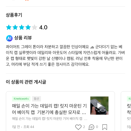
웍
스
상품후기
스
토
어
4.0
상품 리뷰
콰이어트 그레이 톤이라 차분하고 깔끔한 인상이예요 🧢 군더더기 없는 베
이직 캡 실루엣이라 데일리와 아웃도어 스타일에 자연스럽게 어울려요. 가벼
운 캡 형태로 햇빛이 강한 날 산행이나 캠핑, 러닝 전후 착용에 무난한 편이
고, 머리에 부담 적게 쓰기 좋은 정사이즈 감각이에요.
이 상품의 관련 게시글
매
Kineticworks
등산
K
일
매일 손이 가는 데일리 캡! 릿지 마운틴 기
릿
손
어 베이직 캡  기본기에 충실한 모자로 군
착
이
더더기 없는 실루엣에 차분한 컬러로 아웃
 
매일 손이 가는 데일리 캡! 릿지 마운틴 기어 베이직 캡  기
릿
가
본기에 충실한 모자로 군더더기 없는 실루엣에 차분한 컬
더
도어 룩부터 데일리 코디까지 폭 넓게 매
 
는
1달 전
조회 44
2
0
5
러로 아웃도어 룩부터 데일리 코디까지 폭 넓게 매치할 수
자