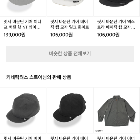
N
트
트
드
기
기
기
로
T
그
그
블
어
어
어
군
콰
레
레
랙
이
베
엑
더
이
이
이
너
이
스
릿지 마운틴 기어 이너
릿지 마운틴 기어 베이
릿지 마운틴 기어 엑스
더
어
프
직
트
프 버킷 햇 NT 콰이어
직 캡 모자 밀크 화이트
트라 베이직 캡 모자 블
기
트
버
캡
라
트 그레이
랙
없
139,000원
106,000원
106,000원
그
킷
모
베
는
레
햇
자
이
실
이
N
밀
직
루
비슷한 상품 전체보기
T
크
캡
엣
콰
화
모
에
이
이
자
차
어
트
블
분
키네틱웍스 스토어님의 판매 상품
트
랙
한
그
컬
릿
릿
릿
레
러
지
지
지
이
로
마
마
마
아
운
운
운
웃
틴
틴
틴
도
기
기
기
어
어
어
어
룩
베
베
이
부
이
이
너
릿지 마운틴 기어 베이
릿지 마운틴 기어 베이
릿지 마운틴 기어 이너