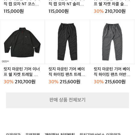
터
직
직
프
직 캡 모자 NT 코스트
직 캡 모자 NT 솔리드
프 쉘 자켓 차콜 슬레이
데
캡
캡
쉘
그레이
블랙
트 공용
115,000원
115,000원
30%
210,700원
일
모
모
자
리
자
자
켓
릿
릿
릿
코
N
N
차
지
지
지
디
T
T
콜
마
마
마
까
코
솔
슬
운
운
운
지
스
리
레
틴
틴
틴
폭
트
드
이
기
기
기
넓
그
블
트
어
어
어
게
레
랙
공
이
베
베
매
이
용
너
이
이
치
릿지 마운틴 기어 이너
릿지 마운틴 기어 베이
릿지 마운틴 기어 베이
프
직
직
프 쉘 자켓 트레일 쉐도
직 하이킹 팬츠 트레일
직 하이킹 팬츠 어반 슬
할
쉘
하
하
우 공용
쉐도우 공용
레이트 공용
수
30%
210,700원
30%
215,600원
30%
215,600원
자
이
이
있
켓
킹
킹
습
트
팬
팬
니
판매 상품 전체보기
레
츠
츠
다.
일
트
어
"매
쉐
레
반
일
도
일
슬
쓰
우
쉐
레
는
공
도
이
물