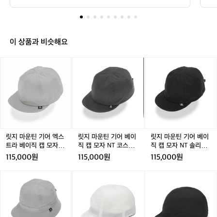
치할 수 있습니다.  "매일 쓰는 물건일수록, 
 
데
 있습니다.  "매일 쓰는 물건일수록, 결국 기본기가 중요합
기
니다."
일
결국 기본기가 중요합니다."
리
캡!
릿
이 상품과 비슷해요
지
마
릿
릿
릿
릿
운
지
지
지
지
틴
마
마
마
마
기
운
운
운
운
어
틴
틴
틴
틴
베
기
기
기
기
이
어
어
어
어
직
엑
베
베
베
캡
스
이
이
이
릿지 마운틴 기어 엑스
릿지 마운틴 기어 베이
릿지 마운틴 기어 베이
기
트
직
직
직
트라 베이직 캡 모자 N
직 캡 모자 NT 코스트
직 캡 모자 NT 솔리드
본
라
캡
캡
캡
T 콰이어트 그레이
그레이
블랙
115,000원
115,000원
115,000원
기
베
모
모
모
에
이
자
자
자
릿
릿
릿
충
직
N
N
N
지
지
지
실
캡
T
T
T
마
마
마
한
모
코
코
솔
운
운
운
모
자
스
스
리
틴
틴
틴
자