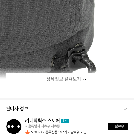
상세정보 펼쳐보기
판매자 정보
키네틱웍스 스토어
키
우수
서울특별시 서초구 서초동
+ 팔로우
네
5.0
(19)
등록상품 597개
팔로워 21명
틱