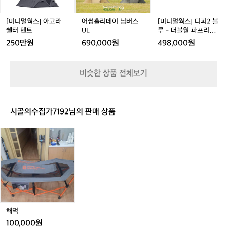
고
님
님
피
같
로
d
라
버
버
2
아
화
P
쉘
스
스
블
[미니멀웍스] 아고라
어썸홀리데이 님버스
[미니멀웍스] 디피2 블
이
로
l
터
U
U
루
쉘터 텐트
UL
루 - 더블월 파프리카
번
대
u
텐
L
L
-
DP 2
에
250만원
690,000원
498,000원
테
s
트
더
기
이
h
블
어
블
월
미
비슷한 상품 전체보기
파
션
프
+
리
팬
카
히
시골의수집가7192님의 판매 상품
D
터
P
까
해
2
지
먹
추
가
해
서
동
계
캠
해먹
핑
100,000원
다