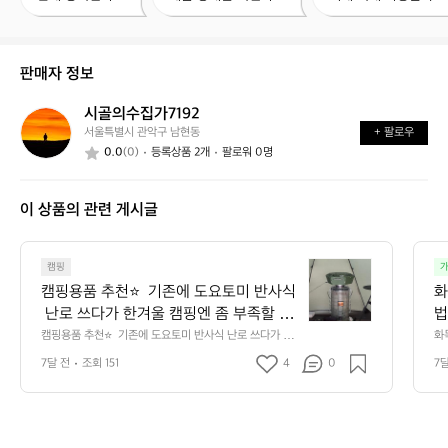
매
품
배
중
상
거
이
태
래
신
는
가
판매자 정보
가
어
능
요?
떤
할
시골의수집가7192
시
가
까
서울특별시 관악구 남현동
+ 팔로우
골
요?
요?
0.0
(0)
등록상품 2개
팔로워 0명
의
수
집
이 상품의 관련 게시글
가
7
1
캠
9
캠핑
가
핑
2
캠핑용품 추천⭐️  기존에 도요토미 반사식
화
용
 난로 쓰다가 한겨울 캠핑엔 좀 부족할 것
법
품
 같아 이번에 기어미션 + 팬히터 까지 추
 
캠핑용품 추천⭐️  기존에 도요토미 반사식 난로 쓰다가 한
화
추
겨울 캠핑엔 좀 부족할 것 같아 이번에 기어미션 + 팬히터
고
가해서 동계캠핑 다녀왔는데 기온도 엄청
 
천
7달 전
조회 151
4
0
7
 까지 추가해서 동계캠핑 다녀왔는데 기온도 엄청 낮고 바
 한
 낮고 바람도 많이 불었었는데 텐트 안에
뒤
람도 많이 불었었는데 텐트 안에는 후끈하게 따뜻해서 추
⭐️
확
위 잘 견디고 왔습니다🔥  동계캠핑엔 난로가 진짜 중요한
은
는 후끈하게 따뜻해서 추위 잘 견디고 왔
는
기
 것 같아요 🥹
습니다🔥  동계캠핑엔 난로가 진짜 중요
에
존
한 것 같아요 🥹
에