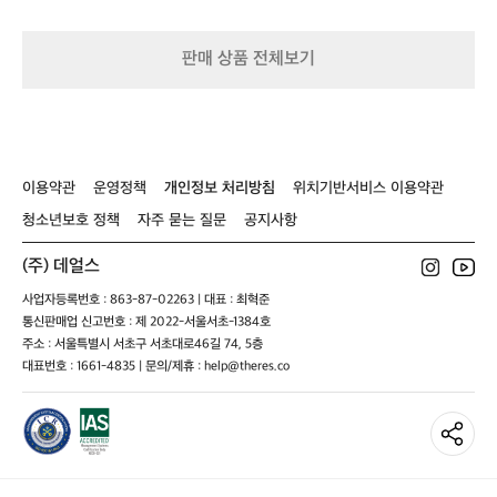
녀
왔
판매 상품 전체보기
는
데
기
온
도
엄
청
이용약관
운영정책
개인정보 처리방침
위치기반서비스 이용약관
낮
청소년보호 정책
자주 묻는 질문
공지사항
고
바
(주) 데얼스
람
도
사업자등록번호 : 863-87-02263 | 대표 : 최혁준
많
통신판매업 신고번호 : 제 2022-서울서초-1384호
이
주소 : 서울특별시 서초구 서초대로46길 74, 5층
불
대표번호 : 1661-4835 | 문의/제휴 : help@theres.co
었
었
는
데
텐
트