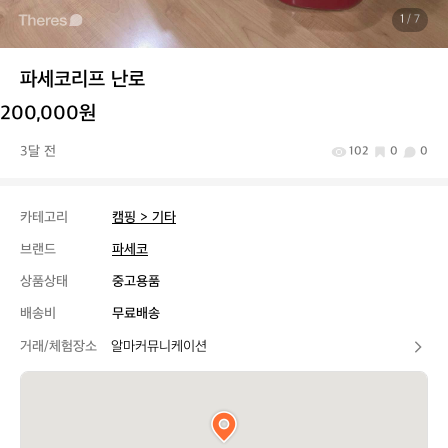
1
/ 7
파세코리프 난로
200,000원
3달 전
102
0
0
카테고리
캠핑 > 기타
브랜드
파세코
상품상태
중고용품
배송비
무료배송
거래/체험장소
알마커뮤니케이션