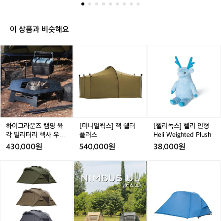
도
요
토
이 상품과 비슷해요
미
반
하
[미
[헬
사
이
니
리
식
그
멀
녹
난
라
웍
스]
로
운
스]
헬
쓰
즈
잭
리
다
캠
쉘
인
가
핑
터
형
한
육
플
H
하이그라운즈 캠핑 육
[미니멀웍스] 잭 쉘터
[헬리녹스] 헬리 인형
겨
각
러
e
각 밀리터리 헥사 우드
플러스
Heli Weighted Plush
울
밀
스
l
난로 화로대 테이블
430,000원
540,000원
38,000원
캠
리
i
핑
터
W
[미
어
어
[미
엔
리
e
니
썸
썸
니
좀
헥
i
멀
홀
홀
멀
부
사
g
웍
리
리
웍
족
우
h
스]
데
데
스]
할
드
t
아
이
이
디
것
난
e