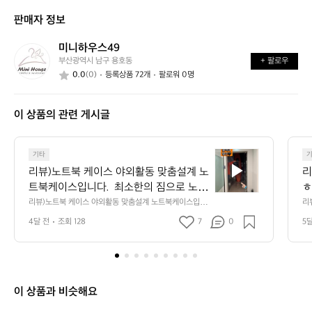
신
는
가
판매자 정보
가
어
능
요?
떤
할
미니하우스49
미
가
까
부산광역시 남구 용호동
+ 팔로우
니
요?
요?
0.0
(0)
등록상품 72개
팔로워 0명
하
우
스
이 상품의 관련 게시글
4
9
리
기타
뷰)
리뷰)노트북 케이스 야외활동 맞춤설계 노
리
노
트북케이스입니다.  최소한의 짐으로 노트
ㅎ
트
북 이동시 테블릿 보관시 아주 잘 사용할
기
리뷰)노트북 케이스 야외활동 맞춤설계 노트북케이스입니
리
북
다.  최소한의 짐으로 노트북 이동시 테블릿 보관시 아주
벌
거 같아요!  구매한 가장 큰 이유는 장거리 
도
케
4달 전
조회 128
7
0
5
 잘 사용할거 같아요!  구매한 가장 큰 이유는 장거리 여행
 
여행시 백팩기본 수납으로는 부족하다고
이
시 백팩기본 수납으로는 부족하다고 느껴서 구매했어용 
 제품명: 마티도르 랩탑 베이스 레이어 특징: 1px 방수 성능 
스
 느껴서 구매했어용  제품명: 마티도르 랩
13~16인치 노트북 수납 360도 쿠션보호 전면포켓 패딩처
야
탑 베이스 레이어 특징: 1px 방수 성능 13
리 된 친환경소재  참고하세요🙏
외
~16인치 노트북 수납 360도 쿠션보호 전
활
이 상품과 비슷해요
면포켓 패딩처리 된 친환경소재  참고하세
동
요🙏