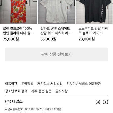
큰
크
프
스
프
W
피
이
롭
치
화
로
I
크
유
티
마
이
렌
P
반
는
셔
스
트
1
스
팔
장
츠
커
1
0
테
티
거
1
트
0
0%
이
셔
리
로렌 랄프로렌 100%
칼하트 WIP 스테이트
스노우피크 반팔 티셔
사
(2
0
린
트
츠
린넨 플라워 미디 원피
반팔 워크 셔츠 화이트
츠 블랙 95사이즈
여
이
9
사
넨
반
블
스 드레스 55사이즈 새
(M)
행
75,000원
55,000원
23,000원
즈
인
이
플
팔
랙
상품
시
치)
즈
라
워
9
백
워
크
5
팩
판매 상품 전체보기
미
셔
사
기
디
츠
이
본
원
화
즈
수
피
이
납
스
트
으
드
(M)
로
이용약관
운영정책
개인정보 처리방침
위치기반서비스 이용약관
레
는
스
부
청소년보호 정책
자주 묻는 질문
공지사항
5
족
5
하
(주) 데얼스
사
다
이
사업자등록번호 : 863-87-02263 | 대표 : 최혁준
고