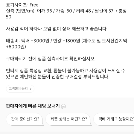
표기사이즈: Free

실측 (단면/cm): 어깨 36 / 가슴  50 / 허리 48 / 팔길이 57  / 총장  
50

사용감 적어 하자나 오염 없이 상태 깨끗하고 좋습니다

배송비: 택배 +3000원 / 반값 +1800원 (제주도 및 도서산간지역 
+6000원)

구매하시기 전에 상품 실측사이즈 확인하십시오.

빈티지 상품 특성상 교환, 환불이 불가능하고 사용감이 느껴질 수 
있으면 예민하신 분들이 신중한 구매결정 부탁드립니다.
고객센터 문의
판매자에게 빠른 채팅 보내기
판
제
택
판매 중이신가요?
제품 상태는 어떤가요?
택배 거래 가능할까요
매
품
배
중
상
거
이
태
래