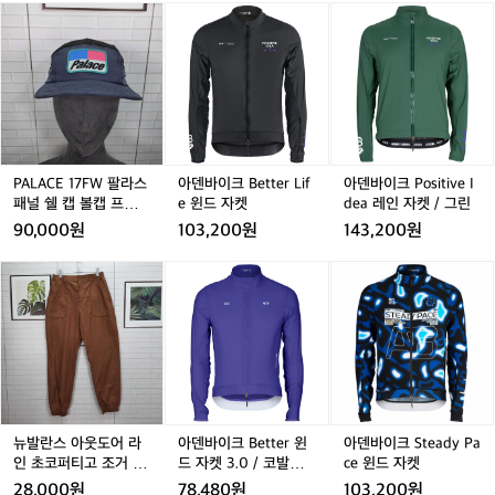
맞
P
P
아
P
아
P
춤
A
A
덴
A
덴
설
L
L
바
L
바
L
계
A
A
이
A
이
노
C
C
크
C
크
C
트
E
E
B
E
P
E
북
1
1
e
1
o
1
케
7
7
t
7
s
7
이
F
F
t
F
i
F
PALACE 17FW 팔라스
아덴바이크 Better Lif
아덴바이크 Positive I
스
W
W
e
W
t
패널 쉘 캡 볼캡 프리
e 윈드 자켓
dea 레인 자켓 / 그린
입
팔
팔
r
팔
i
사이즈 남여공용
90,000원
103,200원
143,200원
니
라
라
L
라
v
다.
스
스
i
스
e
뉴
뉴
아
뉴
아
최
패
패
f
패
I
발
발
덴
발
덴
소
널
널
e
널
d
란
란
바
란
바
한
쉘
쉘
윈
쉘
e
스
스
이
스
이
의
캡
캡
드
캡
a
아
아
크
아
크
짐
볼
볼
자
볼
레
웃
웃
B
웃
S
으
캡
캡
켓
캡
인
도
도
e
도
t
로
프
프
프
자
어
어
t
어
e
노
리
리
리
켓
라
라
t
라
a
뉴발란스 아웃도어 라
아덴바이크 Better 윈
아덴바이크 Steady Pa
트
사
사
사
/
인
인
e
인
d
인 초코퍼티고 조거 팬
드 자켓 3.0 / 코발트
ce 윈드 자켓
북
이
이
이
그
초
초
r
초
y
츠 29~30 사이즈 새상
블루
이
28,000원
78,480원
103,200원