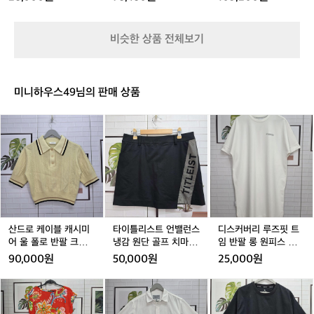
즈
즈
즈
린
코
코
윈
코
P
품급
동
남
남
남
퍼
퍼
드
퍼
a
시
여
여
여
티
티
자
티
c
테
비슷한 상품 전체보기
공
공
공
고
고
켓
고
e
블
용
용
용
조
조
3.
조
윈
릿
거
거
0
거
드
보
팬
팬
/
팬
자
관
미니하우스49님의 판매 상품
츠
츠
코
츠
켓
시
2
2
발
2
2
아
산
타
디
9
9
트
9
9
주
드
이
스
~
~
블
~
~
잘
로
틀
커
3
3
루
3
3
사
케
리
버
0
0
0
용
이
스
리
사
사
사
할
블
트
루
이
이
이
거
캐
언
즈
즈
즈
즈
같
시
밸
핏
새
새
새
아
미
런
트
산드로 케이블 캐시미
타이틀리스트 언밸런스
디스커버리 루즈핏 트
상
상
상
요!
어
스
임
어 울 폴로 반팔 크롭
냉감 원단 골프 치마 스
임 반팔 롱 원피스 화이
품
품
품
구
울
냉
반
티셔츠 1사이즈
커트 (29인치)
트 100사이즈
급
급
급
90,000원
50,000원
25,000원
매
폴
감
팔
한
로
원
롱
로
칼
스
가
반
단
원
렌
하
노
장
팔
골
피
랄
트
우