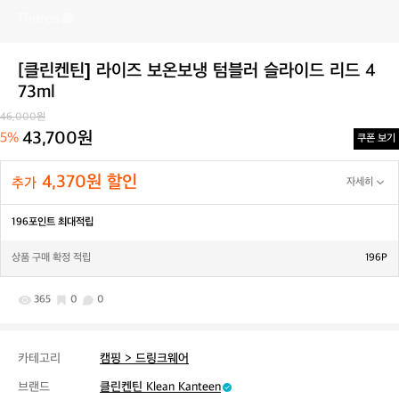
[클린켄틴] 라이즈 보온보냉 텀블러 슬라이드 리드 4
73ml
46,000원
43,700원
5%
쿠폰 보기
4,370원 할인
추가
자세히
196포인트 최대적립
상품 구매 확정 적립
196P
365
0
0
카테고리
캠핑 > 드링크웨어
브랜드
클린켄틴 Klean Kanteen