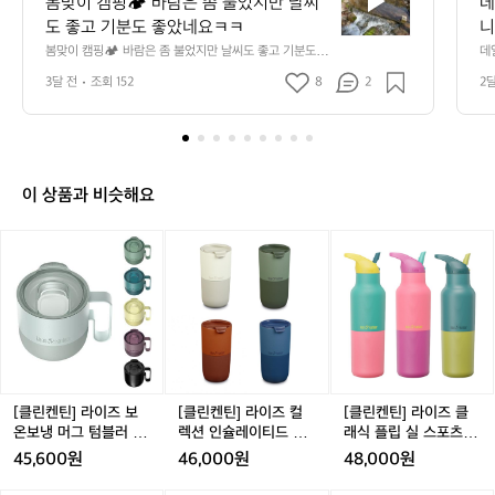
봄맞이 캠핑🏕️ 바람은 좀 불었지만 날씨
데
이
도 좋고 기분도 좋았네요ㅋㅋ
니
캠
만
봄맞이 캠핑🏕️ 바람은 좀 불었지만 날씨도 좋고 기분도 좋
데
핑
았네요ㅋㅋ
단
3달 전
조회 152
8
2
2
🏕️
요 
바
람
은
좀
불
이 상품과 비슷해요
었
지
[클
[클
[클
만
린
린
린
날
켄
켄
켄
씨
틴]
틴]
틴]
도
라
라
라
좋
이
이
이
고
즈
즈
즈
기
보
컬
클
분
온
렉
래
[클린켄틴] 라이즈 보
[클린켄틴] 라이즈 컬
[클린켄틴] 라이즈 클
도
보
션
식
온보냉 머그 텀블러 슬
렉션 인슐레이티드 텀
래식 플립 실 스포츠캡
좋
냉
인
플
라이드 리드 399ml
블러 473ml
473ml 텀블러
45,600원
46,000원
48,000원
았
머
슐
립
네
그
레
실