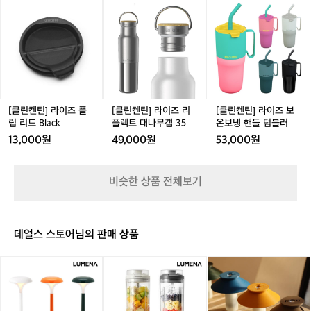
[클
[클
[클
요
텀
이
스
린
린
린
ㅋ
블
티
포
켄
켄
켄
ㅋ
러
드
츠
틴]
틴]
틴]
슬
텀
캡
라
라
라
라
블
4
이
이
이
이
러
7
즈
즈
즈
드
4
3
플
리
보
리
7
m
립
플
온
[클린켄틴] 라이즈 플
[클린켄틴] 라이즈 리
[클린켄틴] 라이즈 보
드
3
l
리
렉
보
립 리드 Black
플렉트 대나무캡 355
온보냉 핸들 텀블러 76
3
m
텀
드
트
냉
ml 실버 - 보온보냉 텀
9ml - 손잡이 빨대
13,000원
49,000원
53,000원
9
l
블
B
대
핸
블러
9
러
l
나
들
m
a
무
텀
비슷한 상품 전체보기
l
c
캡
블
k
3
러
5
7
5
6
데얼스 스토어님의 판매 상품
m
9
l
m
[루
[루
[캠
실
l
메
메
핑
버
-
나]
나]
덕]
-
손
테
초
골
보
잡