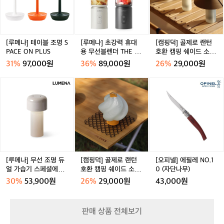
이
강
제
온
이
블
력
로
보
빨
조
휴
랜
냉
대
명
대
턴
텀
S
용
호
[루메나] 테이블 조명 S
[루메나] 초강력 휴대
[캠핑덕] 골제로 랜턴
블
P
무
환
PACE ON PLUS
용 무선블렌더 THE KI
호환 캠핑 쉐이드 소프
러
A
선
캠
TCHEN PB1
트 갓 커버 루메나 호환
31%
97,000원
36%
89,000원
26%
29,000원
C
블
핑
캔
E
렌
쉐
[루
[캠
[오
O
더
이
메
핑
피
N
T
드
나]
덕]
넬]
P
H
소
무
골
에
L
E
프
선
제
필
U
K
트
조
로
레
S
I
갓
명
랜
N
T
커
듀
턴
O.
C
버
얼
호
1
[루메나] 무선 조명 듀
[캠핑덕] 골제로 랜턴
[오피넬] 에필레 NO.1
H
루
가
환
0
얼 가습기 스페셜에디
호환 캠핑 쉐이드 소프
0 (자단나무)
E
메
습
캠
(자
션 MIST ON
트 갓 커버 루메나 호환
30%
53,900원
26%
29,000원
43,000원
N
나
기
핑
단
P
호
스
쉐
나
B
환
페
이
무)
판매 상품 전체보기
1
캔
셜
드