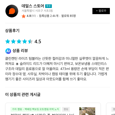
데얼스 스토어
데
우수
서울특별시 서초구 서초3동
+ 팔로우
얼
4.8
(91)
등록상품 2.4k개
팔로워 85명
스
스
토
상품후기
어
4.5
상품 리뷰
클린켄틴 라이즈 텀블러는 산뜻한 컬러감과 미니멀한 실루엣이 깔끔하게 느
껴져요 ☀️ 슬라이드 리드가 더해져 마시기 편하고, 보온보냉용 스테인리스 
구조라 데일리 음료용으로 잘 어울려요. 473ml 용량은 손에 부담이 적은 편
이라 정수대 옆, 사무실, 차박이나 캠핑 테이블 위에 두기 좋답니다. 가볍게 
챙기기 좋은 사이즈라 일상과 아웃도어를 함께 쓰기 좋아요.
이 상품의 관련 게시글
봄
가자 캠핑 - 백패킹.백보킹.오토캠핑.차박.노지
캠핑
맞