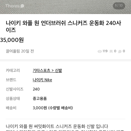
1
/ 10
나이키 와플 원 언더브러쉬 스니커즈 운동화 240사
이즈
35,000원
끌어올림 20일 전
119
0
0
카테고리
기타스포츠 > 신발
브랜드
나이키 Nike
신발사이즈
240
상품상태
중고용품
배송비
3,000원 (수량별 배송비)
나이키 와플 원 써밋화이트 스니커즈 운동화 신발 입니다
