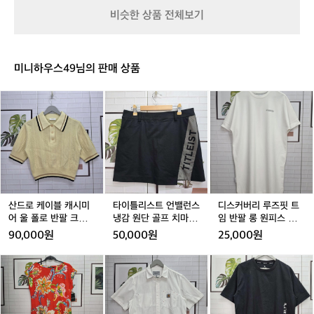
쿠
합
비슷한 상품 전체보기
션
니
자
다.
동
전
다
세
미니하우스49님의 판매 상품
이
계
얼
6
산
타
디
운
개
드
이
스
동
도
로
틀
커
화
시
케
리
버
W
에
이
스
리
W
서
블
트
루
-
열
캐
언
즈
S
리
시
밸
핏
E
는
미
런
트
산드로 케이블 캐시미
타이틀리스트 언밸런스
디스커버리 루즈핏 트
-
야
어
스
임
어 울 폴로 반팔 크롭
냉감 원단 골프 치마 스
임 반팔 롱 원피스 화이
D
간
울
냉
반
티셔츠 1사이즈
커트 (29인치)
트 100사이즈
S
90,000원
50,000원
25,000원
러
폴
감
팔
닝
로
원
롱
로
칼
스
이
반
단
원
렌
하
노
벤
팔
골
피
랄
트
우
트
크
프
스
프
W
피
로,
롭
치
화