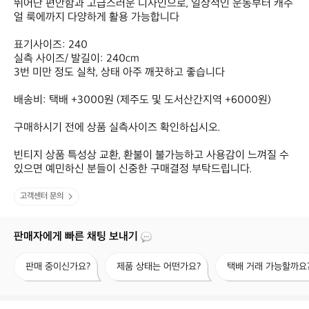
뛰어난 편안함과 고급스러운 디자인으로, 일상적인 운동부터 캐주
얼 룩에까지 다양하게 활용 가능합니다

표기사이즈: 240

실측 사이즈/ 발길이: 240cm

3번 미만 정도 실착, 상태 아주 깨끗하고 좋습니다

배송비: 택배 +3000원 (제주도 및 도서산간지역 +6000원)

구매하시기 전에 상품 실측사이즈 확인하십시오.

빈티지 상품 특성상 교환, 환불이 불가능하고 사용감이 느껴질 수 
있으면 예민하신 분들이 신중한 구매결정 부탁드립니다.
고객센터 문의
판매자에게 빠른 채팅 보내기
판
제
택
판매 중이신가요?
제품 상태는 어떤가요?
택배 거래 가능할까요
매
품
배
중
상
거
이
태
래