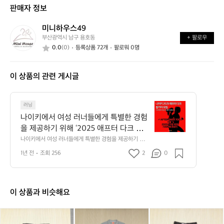
신
는
가
판매자 정보
가
어
능
요?
떤
할
미니하우스49
미
가
까
부산광역시 남구 용호동
+ 팔로우
니
요?
요?
0.0
(0)
등록상품 72개
팔로워 0명
하
우
스
이 상품의 관련 게시글
4
9
나
러닝
이
나이키에서 여성 러너들에게 특별한 경험
키
을 제공하기 위해 ‘2025 애프터 다크 투
에
어’를 개최합니다.  전 세계 6개 도시에서
나이키에서 여성 러너들에게 특별한 경험을 제공하기 위해 
서
‘2025 애프터 다크 투어’를 개최합니다.  전 세계 6개 도시
 열리는 야간 러닝 이벤트로, 여성들이 러
여
1년 전
조회 256
2
0
에서 열리는 야간 러닝 이벤트로, 여성들이 러닝을 통해 공
닝을 통해 공동체 의식과 자신감을 고취하
성
동체 의식과 자신감을 고취하도록 돕는 것을 목표로 하는
 행사라고 하네요!  + 나이키 티셔츠와 모자가 포함된 레이
러
도록 돕는 것을 목표로 하는 행사라고 하
스 패키지가 러너들의 입소문을 타고 빠르게 퍼지고 있다
너
네요!  + 나이키 티셔츠와 모자가 포함된
고 하네요🤩  ▶ 일정 : 5월 10일 저녁 7시 ▶ 장소 : 여의
들
이 상품과 비슷해요
 레이스 패키지가 러너들의 입소문을 타고 
도 공원 ▶ 거리 : 10km ▶ 참가 인원 : 7,000명 ▶ 참가
에
 신청 : ~1월 31일 공식 홈페이지 (afterdarktour.nike.co
빠르게 퍼지고 있다고 하네요🤩  ▶ 일정 : 
게
m) ▶ 참가비 : ₩70,000 ▶ 추첨 결과 발표 : 2월 8일
(X
(X
(1
(X
(1
(3
(
(
5월 10일 저녁 7시 ▶ 장소 : 여의도 공원
특
L/
L/
0
L/
0
0
L