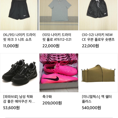
 ▶ 거리 : 10km ▶ 참가 인원 : 7,000명
별
9
9
5)
9
5)
-
9
 ▶ 참가 신청 : ~1월 31일 공식 홈페이지
한
5)
5)
나
5)
나
3
5
경
 (afterdarktour.nike.com) ▶ 참가비 : ₩7
나
나
이
나
이
2)
험
이
0,000 ▶ 추첨 결과 발표 : 2월 8일
이
키
이
키
나
을
키
키
드
키
드
이
제
드
드
라
드
라
키
공
라
라
이
라
이
N
(XL/95) 나이키 드라이
(105) 나이키 드라이
(30-32) 나이키 NSW
하
이
이
핏
이
핏
S
핏 파크 3 니트 쇼츠
핏 폴로 AT6112-021
CE 우븐 플로우 숏팬츠
기
핏
핏
폴
핏
폴
W
11,000원
22,000원
22,000원
위
파
파
로
파
로
C
해
크
크
A
크
A
E
[파
축
축
[미
‘2
3
3
T
3
T
우
3
파
구
구
니
0
니
니
6
니
6
븐
브
화
화
멀
2
트
트
1
트
1
플
로]
웍
5
쇼
쇼
1
쇼
1
로
남
스]
애
츠
츠
2
츠
2
우
성
잭
프
-
-
숏
착
쉘
터
0
0
팬
화
터
다
2
2
츠
감
플
[파파브로] 남성 착화
축구화
[미니멀웍스] 잭 쉘터
크
1
1
좋
러
감 좋은 에어쿠션 자동
플러스
투
209,000원
은
스
다이얼 운동화 WW-SE
어’를
53,600원
540,000원
에
-DS
개
어
최