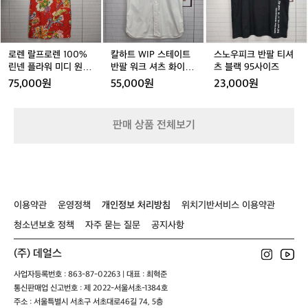
로
I
크
여
티
마
이
렌
P
반
성
셔
스
트
1
스
팔
들
츠
커
1
0
테
티
이
1
트
0
0%
이
셔
로렌 랄프로렌 100%
칼하트 WIP 스테이트
스노우피크 반팔 티셔
러
사
(2
0
린
트
츠
린넨 플라워 미디 원피
반팔 워크 셔츠 화이트
츠 블랙 95사이즈
닝
이
9
사
넨
반
블
스 드레스 55사이즈 새
(M)
을
75,000원
55,000원
23,000원
즈
인
이
플
팔
랙
상품
통
치)
즈
라
워
9
해
워
크
5
공
판매 상품 전체보기
미
셔
사
동
디
츠
이
체
원
화
즈
의
피
이
식
스
트
과
드
(M)
자
이용약관
운영정책
개인정보 처리방침
위치기반서비스 이용약관
레
신
스
청소년보호 정책
자주 묻는 질문
공지사항
감
5
을
5
고
(주) 데얼스
사
취
이
사업자등록번호 : 863-87-02263 | 대표 : 최혁준
하
즈
통신판매업 신고번호 : 제 2022-서울서초-1384호
도
새
주소 : 서울특별시 서초구 서초대로46길 74, 5층
록