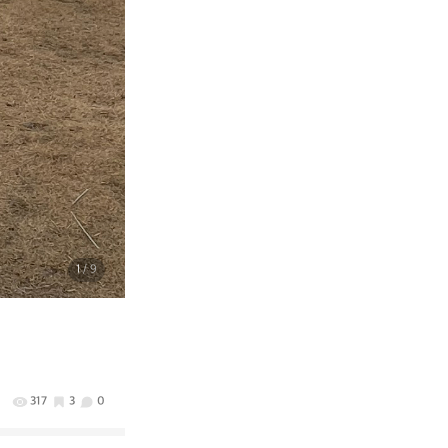
1
/ 9
317
3
0