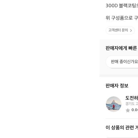
300D 블랙코팅
위 구성품으로 
고객센터 문의
판매자에게 빠른
판
판매 중이신가요
매
중
이
신
판매자 정보
가
요?
도전하
도
경기도 
전
0.0
하
는
수
이 상품의 관련 
집
가