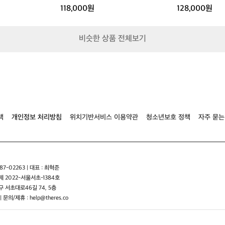
타
멀
비
118,000원
128,000원
타
타
를
프
프/
막
렉
아
비슷한 상품 전체보기
타
줄
타
타
프
프
가
필
요
합
니
다
책
개인정보 처리방침
위치기반서비스 이용약관
청소년보호 정책
자주 묻는
타
프
아
래
완
7-02263 | 대표 : 최혁준
벽
 2022-서울서초-1384호
한
 서초대로46길 74, 5층
시
| 문의/제휴 : help@theres.co
간
을
보