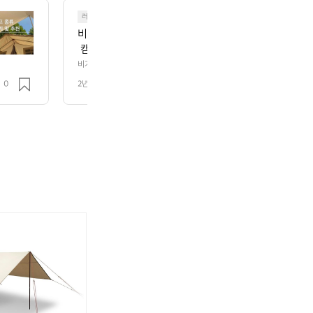
러닝
비가 오늘부터 많이 온다고 하네요~~ 그래서 생각난 우중
 캠핑가는거 어케 생각하시나요~? 저는 원래 비오면 
위프트 텐트를 중고로 사용하면서 비오는날에도 날씨만
비가 오늘부터 많이 온다고 하네요~~ 그래서 생각난 우중캠핑..  여러분은
~? 저는 원래 비오면 잘 안가다가 어썸홀리데이 스위프트 텐트를 중고로 
곤 합니다^.^  안이 메쉬재질도 있고 매끌하고 부드러
0
2년 전
조회 215
면 종종 캠핑나가곤 합니다^.^  안이 메쉬재질도 있고 매끌하고 부드러운 
편으로 괜찮아요  다들 우중캠핑 때 어떤 캠핑용품 챙
요  다들 우중캠핑 때 어떤 캠핑용품 챙기시나요? 전 어썸홀리테이 스위프트
포로 우중 캠핑이 가능해졌습니다 ㅡㅎㅎ
 스위프트 텐트랑 원래 가지고있던 타프나 방수포로 
 ㅡㅎㅎ
노
노
노
노
노
노
스
스
스
스
스
스
피
페
피
피
페
피
크
이
크
크
이
크
루
스
루
루
스
루
나
홀
나
나
홀
나
렉
리
렉
렉
리
렉
타
데
타
타
데
타