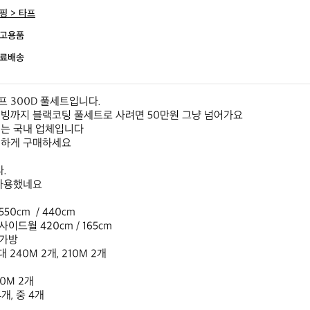
핑 > 타프
고용품
료배송
 300D 풀세트입니다.

빙까지 블랙코팅 풀세트로 사려면 50만원 그냥 넘어가요

는 국내 업체입니다

하게 구매하세요



사용했네요

0cm  / 440cm

이드월 420cm / 165cm

가방

 240M 2개, 210M 2개

0M 2개

개, 중 4개
