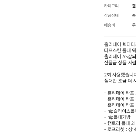
카테고리
캠
상품상태
중
배송비
무
홀리데이 렉타타프
타프스킨 폴대 웨
홀리데이 AS잘되
신품급 상품 저렴
2회 사용했습니다.
폴대만 조금 더 
- 홀리데이 타프 55
- 홀리데이 타프 사
- 홀리데이 타프 
- nip슬라이스폴대
- nip폴대가방

- 캠토리 폴대 21
- 로프라쳇 : 상 4