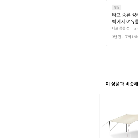
4
4
캠핑
9
타프 종류 정
9
밖에서 여유를
한 시간을 보
타프 종류 정리 및
나 비를 막아줄 타
종류 별 정리
3년 전
조회 1.9k
다! 데얼스에서 타
은 공간을 제
 제공해 줘 가족단
점이 있습니다. -
요하고 설치가
하여 사용하기도 합니다 
 메인 폴대 
 육각형 모양의 타
 사용하기도 합니다 
 지만 상대적으로 
는데 폴의 개수를 조절
k/5D6V 
 👉 https://
형으로 나뉩니
 타프가 있습니다.
습니다. - 
로 분류되는 타프고
이 상품과 비슷
간이 적습니다. -
 쓰이는데 폴
한 사이즈와 모양을
👉 https://t
노
양하게 설치해보세요🌳 
스
 헥사를 변경
피
 - 헥사와 
크
실타프 - 소
루
지만 차광 능
나
 있는 장점이
렉
이즈와 모양을
타