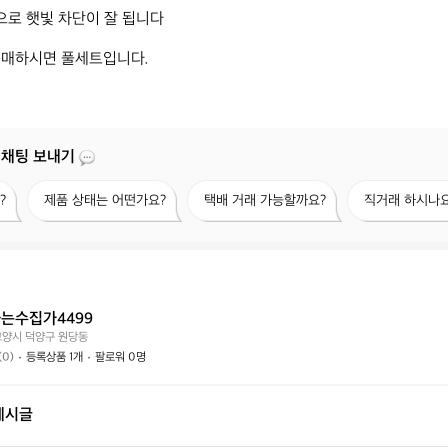
으로 햇빛 차단이 잘 됩니다

구매하시면 풀세트입니다.
 채팅 보내기
제
택
직
?
제품 상태는 어떤가요?
택배 거래 가능할까요?
직거래 하시나요
품
배
거
상
거
래
태
래
하
는
가
시
어
능
나
떤
할
요?
는수집가4499
가
까
고양시 덕양구 원당동
요?
요?
(0)
등록상품 1개
팔로워 0명
게시글