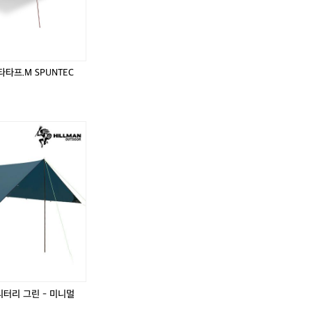
타
이
타
타
이
타
프.
하
프.
프.
하
프.

L
와
M
L
와
M
S
이
S
S
이
S
P
안
P
P
안
P
타프.M SPUNTEC
U
반
U
U
반
U
N
팔
N
N
팔
N
T
셔
T
T
셔
T
E
츠
E
E
츠
E
C
롱
C
C
롱
C
소
원
소
소
원
소
이
피
이
이
피
이
밀
스
밀
밀
스
밀
크
L
크
크
L
크
9
9
5
5
사
사
이
이
즈
즈
새
새
상
상
품
품
리터리 그린 - 미니멀