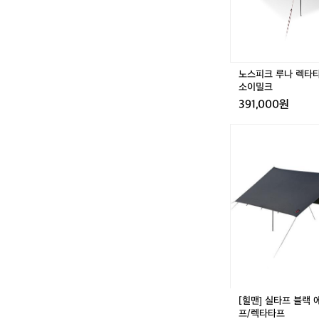
타
원하는 그늘 
프.
다면~? 👉 http
L
S
P
노스피크 루나 렉타타프
U
소이밀크
N
391,000원
T
E
[힐
C
맨]
소
실
이
타
밀
프
크
블
랙
에
디
션
-
미
니
[힐맨] 실타프 블랙 
멀
프/렉타타프