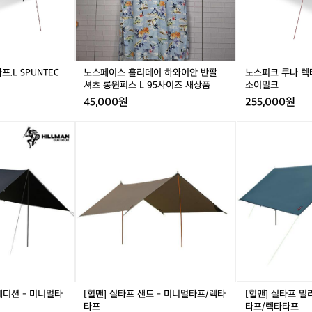
하
타
이
타
이
타
공간에 맞게 다양하게 설치해보세요🌳 🙋‍♀️자세한 용품 정보가 궁금하
죠
프.
하
프.
하
프.
s://theres.page.link/spdS

L
와
L
와
M
캠
S
이
S
이
S
핑
P
안
P
안
P
.L SPUNTEC
노스페이스 홀리데이 하와이안 반팔
노스피크 루나 렉타
가
U
반
U
반
U
셔츠 롱원피스 L 95사이즈 새상품
소이밀크
면
N
팔
N
팔
N
45,000원
255,000원
텐
T
셔
T
셔
T
트
E
츠
E
츠
E
[힐
[힐
밖
C
롱
C
롱
C
맨]
맨]
에
소
원
소
원
소
실
실
서
이
피
이
피
이
타
타
여
밀
스
밀
스
밀
프
프
유
크
L
크
L
크
샌
밀
를
9
9
드
리
즐
5
5
-
터
기
사
사
미
리
실
이
이
니
그
때
즈
즈
멀
린
햇
새
새
타
-
빛
상
상
프/
미
이
품
품
에디션 - 미니멀타
[힐맨] 실타프 샌드 - 미니멀타프/렉타
[힐맨] 실타프 밀
렉
니
나
타프
타프/렉타타프