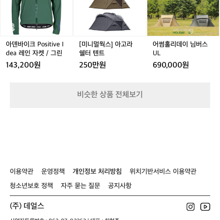
h
크
스]
데
불편할 수도 있어요 ⛺️추천- 카즈미 라이
캠
t
P
아
이
젠, 몬테라 CVT2 S  6. 랜턴 감성도 감성이
핑
e
o
고
님
지만 안전상의 문제로 꼭 필요한 용품! 가
입
d
s
라
버
문
볍고 색 온도 선택 가능하면 굳! 메인과 서
P
i
쉘
스
아덴바이크 Positive I
[미니멀웍스] 아고라
어썸홀리데이 님버스
시
l
브 2개 이상 구비하면 좋아요 ⛺️추천 - 크
t
터
U
dea 레인 자켓 / 그린
쉘터 텐트
UL
새
u
레모아 미니, 골제로 7. 버너 휴대가 편한
i
텐
L
143,200원
250만원
690,000원
재
s
v
트
 가볍고 강한 강염 버너 추천! 바람막이까
품
h
e
지 있으면 좋아요 ⛺️추천 - 코베아 캠프원 
보
I
8. 코펠 집에 있는 무거운 냄비 NO! 경량
단
비슷한 상품 전체보기
d
중
 코펠 추천! 냄비부터 후라이팬 모두 있으
e
고
면 더 좋아요 ⛺️추천- 벨락 코펠 추가 장
a
를
비 추천🔥 -화로대 필수는 아니지만 불멍
레
추
인
 때리고 싶다면?! 가볍고 수납 좋은 화로대 
천
자
추천 ⛺️추천 - 알레스카블랙 미니 화로 
드
켓
 데얼스에서 캠핑에 입문을 해보세요🏕️
려
/
 캠핑에 대해 궁금한 점이 있다면? 크루 기
요
이용약관
운영정책
개인정보 처리방침
위치기반서비스 이용약관
그
중
능으로 캠퍼들과 소통해 보세요🙌
린
청소년보호 정책
자주 묻는 질문
공지사항
고
용
(주) 데얼스
품
으