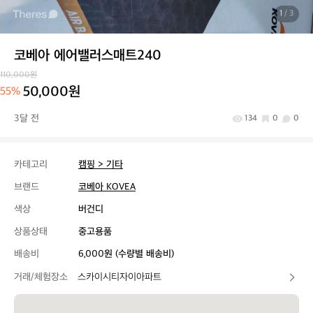
1
/ 3
코베아 에어밸러스매트240
110,000원
50,000원
55%
3달 전
134
0
0
카테고리
캠핑 > 기타
브랜드
코베아 KOVEA
색상
버건디
상품상태
중고용품
배송비
6,000원 (수량별 배송비)
거래/체험장소
스카이시티자이아파트