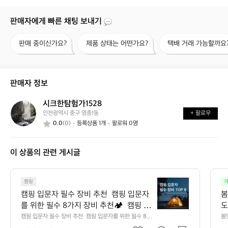
판매자에게 빠른 채팅 보내기
판
제
택
판매 중이신가요?
제품 상태는 어떤가요?
택배 거래 가능할까요
매
품
배
중
상
거
이
태
래
신
는
가
판매자 정보
가
어
능
요?
떤
할
시크한탐험가1528
시
가
까
인천광역시 중구 영종1동
+ 팔로우
크
요?
요?
0.0
(0)
등록상품 1개
팔로워 0명
한
탐
험
이 상품의 관련 게시글
가
1
5
캠
2
캠핑
가
핑
8
캠핑 입문자 필수 장비 추천  캠핑 입문자
봄
입
를 위한 필수 8가지 장비 추천🏕️  캠핑 입
도
문
문 시 새재품보단 중고를 추천드려요 중고 
캠핑 입문자 필수 장비 추천  캠핑 입문자를 위한 필수 8가
봄
자
지 장비 추천🏕️  캠핑 입문 시 새재품보단 중고를 추천드
았