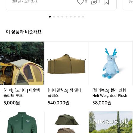
용품으로 먼저 경험하고 나에게 맞는 장비
필
3년 전
조회 3.4k
9
1
3
려요 중고 용품으로 먼저 경험하고 나에게 맞는 장비를 맞
를 맞춰 가보세요 🙌  1. 텐트 설치가 쉽고
수
춰 가보세요 🙌  1. 텐트 설치가 쉽고 관리가 쉬운 돔 텐트
 추천! 합리적인 가격으로 입문자에게 부담이 없어요 + 텐
장
 관리가 쉬운 돔 텐트 추천! 합리적인 가격
트 고정 시 망치는 필수입니다! ⛺️추천 - 에르젠 엘돔, 안
비
으로 입문자에게 부담이 없어요 + 텐트 고
나한 300, 코베아 스페이스 2. 매트 바닥의 습기를 차단하
추
정 시 망치는 필수입니다! ⛺️추천 - 에르
고 보온을 책임져줄 필수품 사용이 편리한 발포매트 + 자
천
충매트 추천! (에어매트는 공기 주입기가 따로 필요해요)
이 상품과 비슷해요
젠 엘돔, 안나한 300, 코베아 스페이스 2.
캠
 ⛺️추천 - 고투 자충매트, 빈슨메시프 자충매트 3. 침낭 삼
 매트 바닥의 습기를 차단하고 보온을 책
핑
 계절용 가성비 침낭 추천! 동계 캠핑은 난방제품들과 함께 
[리
[미
[헬
임져줄 필수품 사용이 편리한 발포매트 +
하기에 비싼 극동계용은 필수가 아니예요 이불처럼 펼칠
입
퍼]
니
리
 수 있는 침낭이 실용적이고 가격도 저렴해요 ⛺️추천 - 네
 자충매트 추천! (에어매트는 공기 주입기
문
이쳐하이크 m400, 빈슨메시프 아이테르  4. 테이블 간편
[코
멀
녹
자
가 따로 필요해요) ⛺️추천 - 고투 자충매
하게 접히고 가벼운 실용적인 알루미늄 재질 롤 테이블 추
베
웍
스]
를
천! 가로 90-120cm 사이 높이 조절되면 굳! ⛺️추천 - 코
트, 빈슨메시프 자충매트 3. 침낭 삼 계절
아]
스]
헬
위
베아 와이드 롤 테이블 5. 의자 경량 체어 추천! 릴렉스체어
용 가성비 침낭 추천! 동계 캠핑은 난방제
아
잭
리
는 밥 먹을 땐 불편할 수도 있어요 ⛺️추천- 카즈미 라이젠, 
한
웃
쉘
인
품들과 함께 하기에 비싼 극동계용은 필수
몬테라 CVT2 S  6. 랜턴 감성도 감성이지만 안전상의 문
필
백
터
형
제로 꼭 필요한 용품! 가볍고 색 온도 선택 가능하면 굳! 메
가 아니예요 이불처럼 펼칠 수 있는 침낭
수
인과 서브 2개 이상 구비하면 좋아요 ⛺️추천 - 크레모아
솔
플
H
[리퍼] [코베아] 아웃백
[미니멀웍스] 잭 쉘터
[헬리녹스] 헬리 인형
이 실용적이고 가격도 저렴해요 ⛺️추천 -
8
 미니, 골제로 7. 버너 휴대가 편한 가볍고 강한 강염 버너
리
러
e
솔리드 루프
플러스
Heli Weighted Plush
가
 네이쳐하이크 m400, 빈슨메시프 아이테
 추천! 바람막이까지 있으면 좋아요 ⛺️추천 - 코베아 캠프
드
스
l
5,000원
540,000원
38,000원
원 8. 코펠 집에 있는 무거운 냄비 NO! 경량 코펠 추천! 냄
지
르  4. 테이블 간편하게 접히고 가벼운 실
루
i
비부터 후라이팬 모두 있으면 더 좋아요 ⛺️추천- 벨락 코
장
용적인 알루미늄 재질 롤 테이블 추천! 가
프
W
펠 추가 장비 추천🔥 -화로대 필수는 아니지만 불멍 때리
아
[미
어
비
고 싶다면?! 가볍고 수납 좋은 화로대 추천 ⛺️추천 - 알레
로 90-120cm 사이 높이 조절되면 굳! ⛺️
e
덴
니
썸
추
스카블랙 미니 화로  데얼스에서 캠핑에 입문을 해보세요
i
추천 - 코베아 와이드 롤 테이블 5. 의자
바
멀
홀
천
🏕️ 캠핑에 대해 궁금한 점이 있다면? 크루 기능으로 캠퍼
g
 경량 체어 추천! 릴렉스체어는 밥 먹을 땐 
이
웍
리
들과 소통해 보세요🙌
🏕️