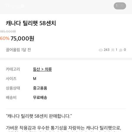
1
/ 10
캐나다 틸리햇 58센치
185,000원
75,000원
60%
끌어올림 1달 전
243
1
0
카테고리
등산 > 의류
사이즈
M
상품상태
중고용품
배송비
무료배송
“캐나다 틸리햇 58센치 판매합니다.”  

가벼운 착용감과 우수한 통기성을 자랑하는 캐나다 틸리햇으로, 