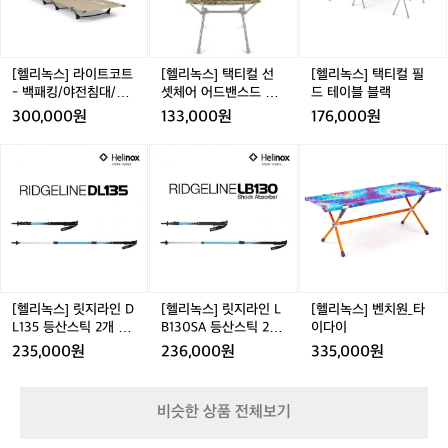
상
이
티
티
입
트
컬
컬
니
코
선
필
다.
트
셋
드
[헬리녹스] 라이트코트
[헬리녹스] 택티컬 선
[헬리녹스] 택티컬 필
비
-
체
테
- 백패킹/야전침대/초
셋체어 어드밴스드 스
드 테이블 블랙
효
백
어
이
경량
킨 멀티캠
300,000원
133,000원
176,000원
율
패
어
블
적
킹/
드
블
[헬
[헬
[헬
인
야
밴
랙
리
리
리
생
전
스
녹
녹
녹
산
침
드
스]
스]
스]
공
대/
스
릿
릿
벤
정
초
킨
지
지
치
을
경
멀
라
라
원
유
량
티
인
인
_
지
캠
D
L
타
[헬리녹스] 릿지라인 D
[헬리녹스] 릿지라인 L
[헬리녹스] 벤치원_타
하
L
B
이
L135 등산스틱 2개 세
B130SA 등산스틱 2개
이다이
지
1
1
다
트 - 3단스틱/트레킹폴
세트 - 3단스틱/트레킹
만
235,000원
236,000원
335,000원
3
3
이
폴
과
5
0
거
등
S
의
비슷한 상품 전체보기
산
A
방
스
등
식