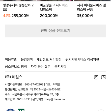
산
이
즈
볼
화
즈
엘
수
명광수제화 중등산화 2
미군정품 라지사이즈
사제 미디움사이즈 엘
2
엘
리
80
엘리스팩
리스팩 신품
있
8
리
스
습
44%
255,000원
200,000원
35,000원
0
스
팩
니
팩
신
다.
품
이
판매 상품 전체보기
와
같
은
공
정
은
이용약관
운영정책
개인정보 처리방침
위치기반서비스 이용약관
독
특
청소년보호 정책
자주 묻는 질문
공지사항
한
원
(주) 데얼스
단
사업자등록번호 : 863-87-02263 | 대표 : 최혁준
의
통신판매업 신고번호 : 제 2022-서울서초-1384호
질
감
주소 : 서울특별시 서초구 서초대로46길 74, 5층
과
대표번호 : 1661-4835 | 문의/제휴 : help@theres.co
촉
감