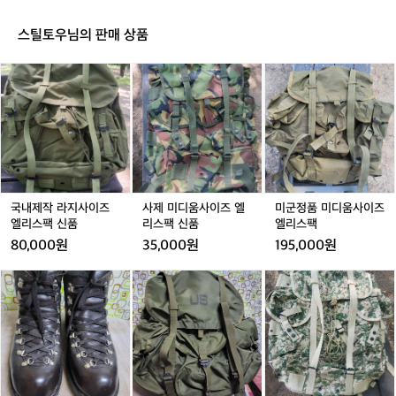
틱
산
을
2
스
지
스틸토우님의 판매 상품
개
틱
켜
세
2
오
국
사
미
트
개
며
내
제
군
-
세
품
제
미
정
3
트
질
작
디
품
단
-
을
라
움
미
스
3
유
지
사
디
틱/
단
지
사
이
움
트
스
하
이
즈
사
레
틱/
기
즈
엘
이
국내제작 라지사이즈
사제 미디움사이즈 엘
미군정품 미디움사이즈
킹
트
위
엘
리
즈
엘리스팩 신품
리스팩 신품
엘리스팩
폴
레
한
리
스
엘
킹
80,000원
35,000원
195,000원
고
스
팩
리
폴
집
팩
신
스
명
미
사
과
신
품
팩
광
군
제
장
품
수
정
미
인
제
품
디
정
화
라
움
신
중
지
사
을
등
사
이
엿