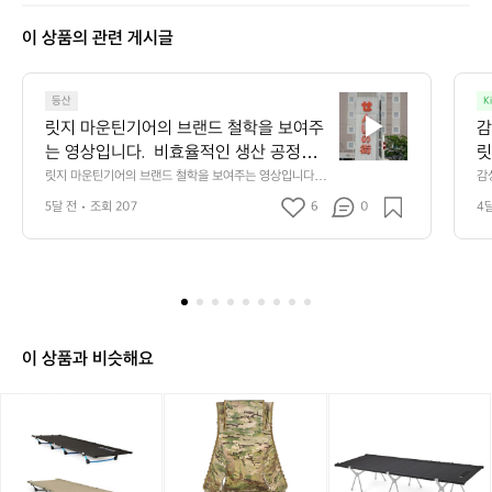
이 상품의 관련 게시글
릿
등산
K
지
릿지 마운틴기어의 브랜드 철학을 보여주
감
마
는 영상입니다.  비효율적인 생산 공정을
릿
운
 유지하지만 과거의 방식을 지켜오며 품질
릿지 마운틴기어의 브랜드 철학을 보여주는 영상입니다. 
감
틴
 비효율적인 생산 공정을 유지하지만 과거의 방식을 지켜
어
을 유지하기 위한 고집과 장인 정신을 엿
기
5달 전
조회 207
6
0
4
오며 품질을 유지하기 위한 고집과 장인 정신을 엿볼 수 있
볼 수 있습니다.  이와 같은 공정은 독특한
어
습니다.  이와 같은 공정은 독특한 원단의 질감과 촉감을
 만들어내며 릿지 마운틴기어의 특별한 감성을 연출합니
의
 원단의 질감과 촉감을 만들어내며 릿지
다.
브
 마운틴기어의 특별한 감성을 연출합니다.
랜
드
철
학
이 상품과 비슷해요
을
보
[헬
[헬
[헬
여
리
리
리
주
녹
녹
녹
는
스]
스]
스]
영
라
택
택