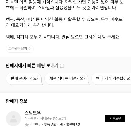
여름철 야외 활동에 최적입니다. 자외선 차단 기능이 있어 피부 보
호에도 탁월하며, 스타일과 실용성을 모두 갖춘 아이템입니다.  

캠핑, 등산, 여행 등 다양한 활동에 활용할 수 있으며, 특히 아웃도
어 애호가에게 추천합니다.  

택배, 직거래 모두 가능합니다. 관심 있으면 편하게 채팅 주세요!
고객센터 문의
판매자에게 빠른 채팅 보내기
판
제
택
판매 중이신가요?
제품 상태는 어떤가요?
택배 거래 가능할까요
매
품
배
중
상
거
이
태
래
신
는
가
판매자 정보
가
어
능
요?
떤
할
스틸토우
스
가
까
서울특별시 서대문구 충정로3가
+ 팔로우
틸
요?
요?
0.0
(0)
등록상품 21개
팔로워 1명
토
우